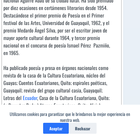
nacional Aguirre Abad de su ciudad natal. Ha sido premiado
por diez ocasiones en certámenes literarios desde 1954.
Destacándose el primer premio de Poesía en el Primer
festival de las Artes, Universidad de Guayaquil, 1962, y el
premio Medardo Ángel Silva, por ser el escritor joven de
mayor aporte cultural durante 1964, y tercer premio
nacional en el concurso de poesía Ismael Pérez Pazmiño,
en 1965.
Ha publicado poesía y prosa en órganos nacionales como
revista de la casa de la Cultura Ecuatoriana, núcleo del
Guayas; Cuentos Ecuatorianos, Quito; espirales poéticas,
Guayaquil; revista del grupo cultural casia, Guayaquil;
Letras del
Ecuador
, Casa de la Cultura Ecuatoriana, Quito;
(r. Pesantez Rodas) Ateneo Ecuatoriano, Quito; Niziah,
Quito; Equinoccio, Guayaquil, etc.
Leer más..
.
Utilizamos cookies para garantizar que le brindamos la mejor experiencia en
nuestra web.
Aceptar
Rechazar