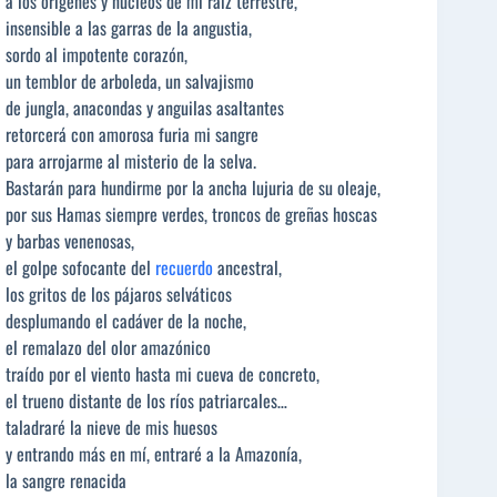
a los orígenes y núcleos de mi raíz terrestre,
insensible a las garras de la angustia,
sordo al impotente corazón,
un temblor de arboleda, un salvajismo
de jungla, anacondas y anguilas asaltantes
retorcerá con amorosa furia mi sangre
para arrojarme al misterio de la selva.
Bastarán para hundirme por la ancha lujuria de su oleaje,
por sus Hamas siempre verdes, troncos de greñas hoscas
y barbas venenosas,
el golpe sofocante del
recuerdo
ancestral,
los gritos de los pájaros selváticos
desplumando el cadáver de la noche,
el remalazo del olor amazónico
traído por el viento hasta mi cueva de concreto,
el trueno distante de los ríos patriarcales…
taladraré la nieve de mis huesos
y entrando más en mí, entraré a la Amazonía,
la sangre renacida