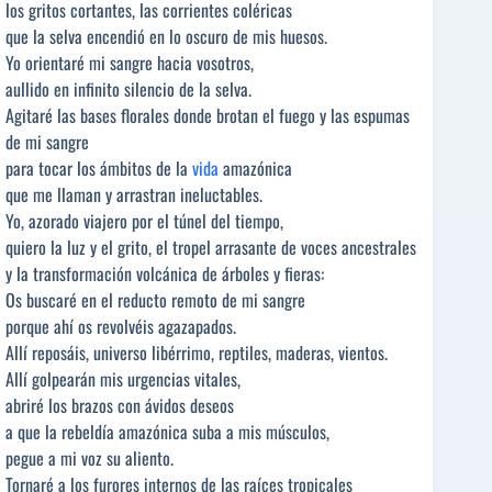
los gritos cortantes, las corrientes coléricas
que la selva encendió en lo oscuro de mis huesos.
Yo orientaré mi sangre hacia vosotros,
aullido en infinito silencio de la selva.
Agitaré las bases florales donde brotan el fuego y las espumas
de mi sangre
para tocar los ámbitos de la
vida
amazónica
que me llaman y arrastran ineluctables.
Yo, azorado viajero por el túnel del tiempo,
quiero la luz y el grito, el tropel arrasante de voces ancestrales
y la transformación volcánica de árboles y fieras:
Os buscaré en el reducto remoto de mi sangre
porque ahí os revolvéis agazapados.
Allí reposáis, universo libérrimo, reptiles, maderas, vientos.
Allí golpearán mis urgencias vitales,
abriré los brazos con ávidos deseos
a que la rebeldía amazónica suba a mis músculos,
pegue a mi voz su aliento.
Tornaré a los furores internos de las raíces tropicales