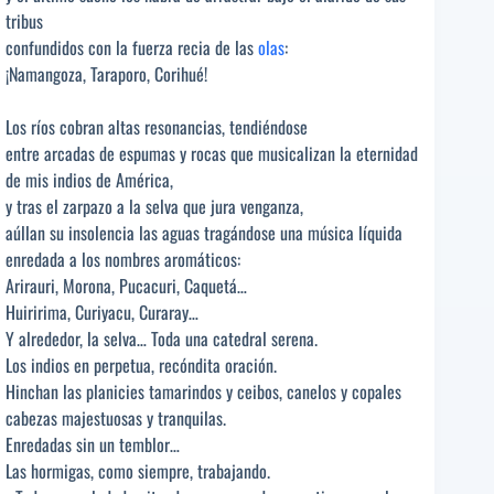
tribus
confundidos con la fuerza recia de las
olas
:
¡Namangoza, Taraporo, Corihué!
Los ríos cobran altas resonancias, tendiéndose
entre arcadas de espumas y rocas que musicalizan la eternidad
de mis indios de América,
y tras el zarpazo a la selva que jura venganza,
aúllan su insolencia las aguas tragándose una música líquida
enredada a los nombres aromáticos:
Arirauri, Morona, Pucacuri, Caquetá…
Huiririma, Curiyacu, Curaray…
Y alrededor, la selva… Toda una catedral serena.
Los indios en perpetua, recóndita oración.
Hinchan las planicies tamarindos y ceibos, canelos y copales
cabezas majestuosas y tranquilas.
Enredadas sin un temblor…
Las hormigas, como siempre, trabajando.