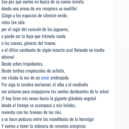
Soy pez que vuelve en busca de su cueva remota
donde una arena de oro rompiera su ovulillo!
¡Caigo a los espacios de silencio verde,
rotos tan sólo
por el rugir del corazón de los jaguares,
y puedo ser la hoja que trémula rueda
a las cuevas, génesis del trueno,
o el élitro zumbante de algún insecto azul flotando en medio
abismo!
Desde urbes trepidantes,
Desde turbios crepúsculos de asfalto,
me citaba la voz de un
amor
embrujado.
Por algo la sombra nocturnal, el alba y el mediodía
me aislaron para empujarme los sueños dardeantes de la selva!
¡Y hoy tiran mis venas hacia la gigante glándula vegetal
donde el tiempo se acompasa a mis latidos,
revienta con los truenos de los ríos
y se hace pedazos entre las mandíbulas de la hormiga!
Y vuelvo a tener la videncia de remotos arúspices