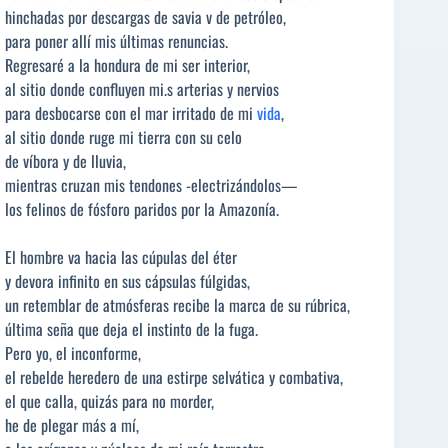
hinchadas por descargas de savia v de petróleo,
para poner allí mis últimas renuncias.
Regresaré a la hondura de mi ser interior,
al sitio donde confluyen mi.s arterias y nervios
para desbocarse con el mar irritado de mi
vida
,
al sitio donde ruge mi tierra con su celo
de víbora y de lluvia,
mientras cruzan mis tendones -electrizándolos—
los felinos de fósforo paridos por la Amazonía.
El hombre va hacia las cúpulas del éter
y devora infinito en sus cápsulas fúlgidas,
un retemblar de atmósferas recibe la marca de su rúbrica,
última seña que deja el instinto de la fuga.
Pero yo, el inconforme,
el rebelde heredero de una estirpe selvática y combativa,
el que calla, quizás para no morder,
he de plegar más a mí,