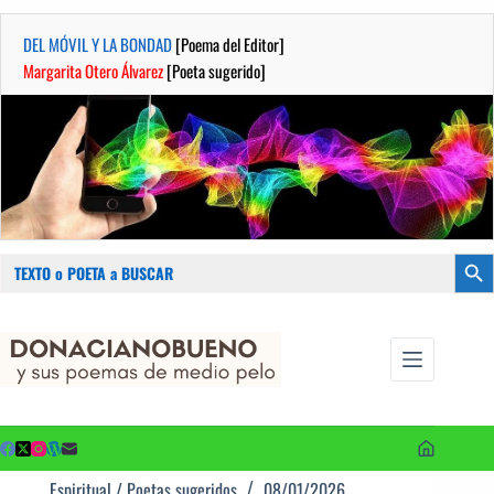
DEL MÓVIL Y LA BONDAD
[Poema del Editor]
Margarita Otero Álvarez
[Poeta sugerido]
Buscar:
Botón
Saltar
...sus
al
poemas de
contenido
medio pelo
y poetas
sugeridos
Espiritual
/
Poetas sugeridos
08/01/2026