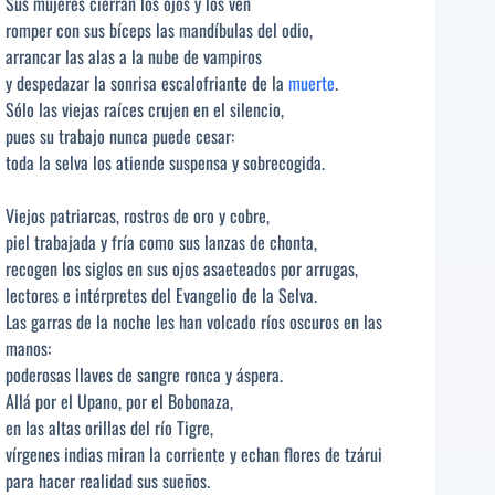
Sus mujeres cierran los ojos y los ven
romper con sus bíceps las mandíbulas del odio,
arrancar las alas a la nube de vampiros
y despedazar la sonrisa escalofriante de la
muerte
.
Sólo las viejas raíces crujen en el silencio,
pues su trabajo nunca puede cesar:
toda la selva los atiende suspensa y sobrecogida.
Viejos patriarcas, rostros de oro y cobre,
piel trabajada y fría como sus lanzas de chonta,
recogen los siglos en sus ojos asaeteados por arrugas,
lectores e intérpretes del Evangelio de la Selva.
Las garras de la noche les han volcado ríos oscuros en las
manos:
poderosas llaves de sangre ronca y áspera.
Allá por el Upano, por el Bobonaza,
en las altas orillas del río Tigre,
vírgenes indias miran la corriente y echan flores de tzárui
para hacer realidad sus sueños.