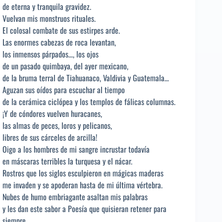
de eterna y tranquila gravidez.
Vuelvan mis monstruos rituales.
El colosal combate de sus estirpes arde.
Las enormes cabezas de roca levantan,
los inmensos párpados…, los ojos
de un pasado quimbaya, del ayer mexicano,
de la bruma terral de Tiahuanaco, Valdivia y Guatemala…
Aguzan sus oídos para escuchar al tiempo
de la cerámica ciclópea y los templos de fálicas columnas.
¡Y de cóndores vuelven huracanes,
las almas de peces, loros y pelicanos,
libres de sus cárceles de arcilla!
Oigo a los hombres de mi sangre incrustar todavía
en máscaras terribles la turquesa y el nácar.
Rostros que los siglos esculpieron en mágicas maderas
me invaden y se apoderan hasta de mi última vértebra.
Nubes de humo embriagante asaltan mis palabras
y les dan este sabor a Poesía que quisieran retener para
siempre.