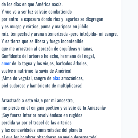
de los días en que América nacía.
Y vuelvo a ser luz salvaje combatiendo
por entre la espesura donde ríos y lagartos se disgregan
y es musgo y vórtice, puma y mariposa en júbilo.
raíz, tempestad y araña atemorizada -pero intrépida- mi sangre.
Y es tierra que se libera y fuego incontenible
que me arrastran al corazón de orquídeas y lianas.
Confidente del arbóreo helecho, hermano del nogal,
amor
de la tagua y los viejos, barbados árboles,
vuelve a nutrirme la savia de América!
¡Alma de vegetal, sangre de
olas
amazónicas,
piel sudorosa y hambrienta de multiplicarse!
Arrastrado a este viaje por mi ancestro,
me pierdo en el enigma poético y salvaje de la Amazonía:
¡Soy fuerza interior revolviéndose en rugidos
perdida ya por el tropel de las arterias
y las concavidades enmarañadas del planeta
al que los hombres abandonan en vuelo desesperado!