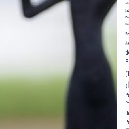
Alb
Es
Rod
Llo
Pe
de
d
P
(
d
P
P
D
P