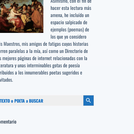
Asimismo, con el fin de
hacer esta lectura más
amena, he incluído un
espacio salpicado de
ejemplos (poemas) de
los que yo considero
s Maestros, mis amigos de fatigas cuyas historias
rren paralelas a la mía, así como un Directorio de
s mejores páginas de internet relacionadas con la
teratura y unas interminables gotas de poesía
ribuidos a los
innumerables poetas sugeridos
e
vitados.
scar:
Botón de búsqueda
omentario