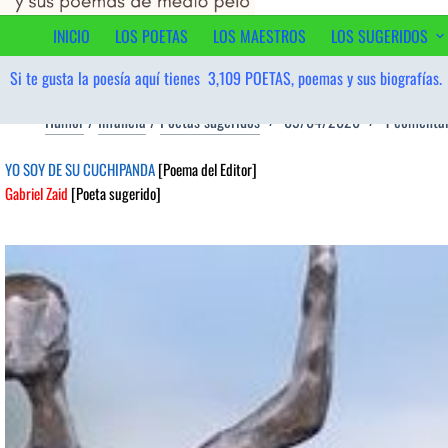
al
contenido
INICIO
LOS POETAS
LOS MAESTROS
LOS SUGERIDOS
Si te gusta la poesía aquí tienes
3,109
POETAS, poemas y sus biografías.
Humor
/
Infancia
/
Poetas sugeridos
09/04/2026
1 comenta
YO SOY DE SU CUCHIPANDA
[Poema del Editor]
Gabriel Zaid
[Poeta sugerido]