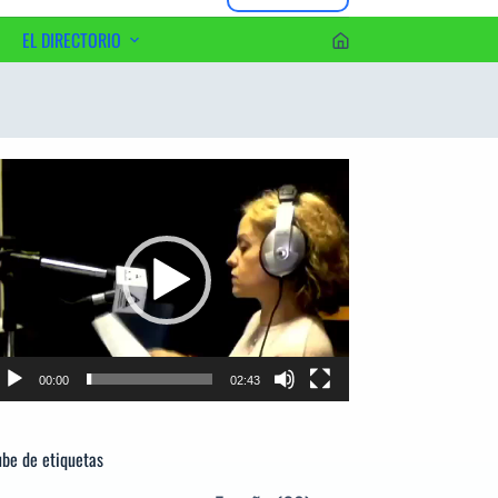
EL DIRECTORIO
erca del Editor
productor
e
deo
00:00
02:43
be de etiquetas