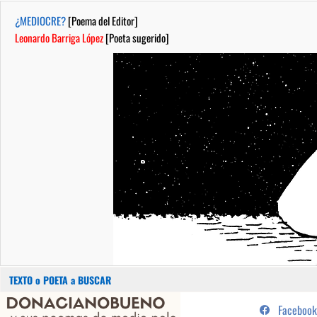
¿MEDIOCRE?
[Poema del Editor]
Leonardo Barriga López
[Poeta sugerido]
Buscar:
Saltar
...sus poemas de medio pelo y
Facebook