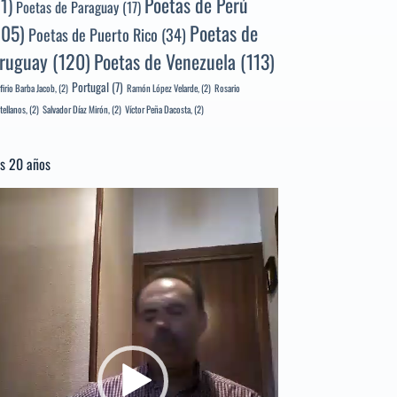
Poetas de Perú
71)
Poetas de Paraguay
(17)
105)
Poetas de
Poetas de Puerto Rico
(34)
ruguay
(120)
Poetas de Venezuela
(113)
Portugal
(7)
firio Barba Jacob,
(2)
Ramón López Velarde,
(2)
Rosario
tellanos,
(2)
Salvador Díaz Mirón,
(2)
Víctor Peña Dacosta,
(2)
s 20 años
productor
e
deo