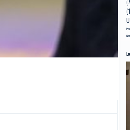
(
(
U
Por
Cas
Lo
Re
d
ví