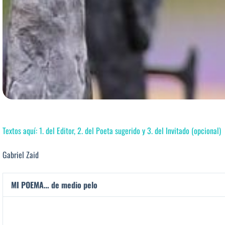
Textos aquí: 1. del Editor, 2. del Poeta sugerido y 3. del Invitado (opcional)
Gabriel Zaid
MI POEMA… de medio pelo