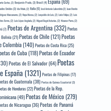
España
(69)
Brasil
(4)
Benjamín Prado,
(3)
erto Cortez,
(2)
Italia
(6)
tados Unidos
(3)
Ida Vitale,
(2)
José Antonio Labordeta
(2)
Juan Benito
ríguez Manzanares,
(2)
Kepa Murua,
(2)
Leopoldo de Luis,
(2)
León Felipe,
(2)
Luis
rèns Torres,
(2)
Luis López Anglada,
(2)
Miguel Ángel Asturias,
(2)
Nicanor Parra,
(2)
Poetas de Argentina
(332)
Poetas
rú
(7)
Poetas
Poetas de Chile
(121)
 Bolivia
(21)
e Colombia
(140)
Poetas de Costa Rica
(25)
Poetas de Ecuador
oetas de Cuba
(118)
Poetas
130)
Poetas de El Salvador
(64)
e España
(1321)
Poetas de Filipinas
(17)
oetas de Guatemala
(38)
Poetas de Guinea Ecuatorial
(3)
Poetas de la Rep.
oetas de Honduras
(22)
Poetas de México
(279)
ominicana
(49)
Poetas de Panamá
oetas de Nicaragua
(36)