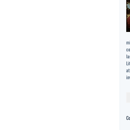
mi
co
la
Li
at
in
Bu
C