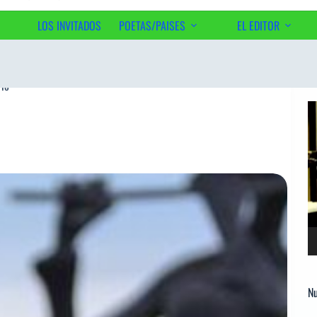
LOS INVITADOS
POETAS/PAISES
EL EDITOR
Ac
rio
Re
d
ví
Nu