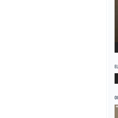
E
Re
d
au
Ol
Re
d