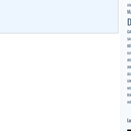
Al
M
D
GA
SA
BÉ
GU
JO
JI
AL
U
MO
RA
INÉ
Lo