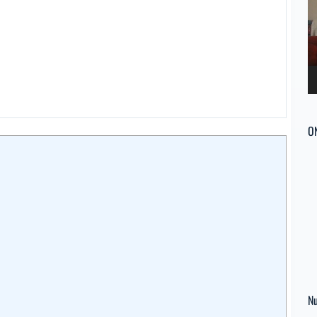
ví
O
Nu