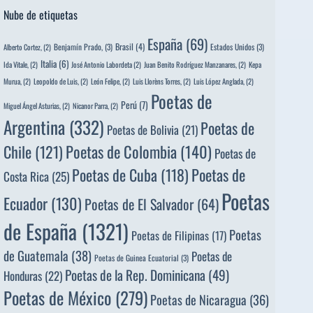
Nube de etiquetas
España
(69)
Brasil
(4)
Benjamín Prado,
(3)
Estados Unidos
(3)
Alberto Cortez,
(2)
Italia
(6)
Ida Vitale,
(2)
José Antonio Labordeta
(2)
Juan Benito Rodríguez Manzanares,
(2)
Kepa
Murua,
(2)
Leopoldo de Luis,
(2)
León Felipe,
(2)
Luis Llorèns Torres,
(2)
Luis López Anglada,
(2)
Poetas de
Perú
(7)
Miguel Ángel Asturias,
(2)
Nicanor Parra,
(2)
Argentina
(332)
Poetas de
Poetas de Bolivia
(21)
Poetas de Colombia
(140)
Chile
(121)
Poetas de
Poetas de
Poetas de Cuba
(118)
Costa Rica
(25)
Poetas
Ecuador
(130)
Poetas de El Salvador
(64)
de España
(1321)
Poetas
Poetas de Filipinas
(17)
de Guatemala
(38)
Poetas de
Poetas de Guinea Ecuatorial
(3)
Poetas de la Rep. Dominicana
(49)
Honduras
(22)
Poetas de México
(279)
Poetas de Nicaragua
(36)