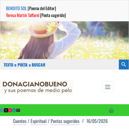
BENDITO SOL
[Poema del Editor]
Teresa Martín Taffarel
[Poeta sugerido]
Buscar:
Botón
Saltar
...sus
al
poemas de
contenido
medio pelo
y poetas
sugeridos
Cuentos
/
Espiritual
/
Poetas sugeridos
16/05/2026