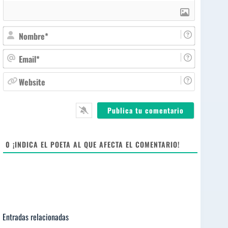
N
o
m
E
b
m
r
a
W
e
i
e
*
l
b
*
s
i
t
e
0
¡INDICA EL POETA AL QUE AFECTA EL COMENTARIO!
Entradas relacionadas