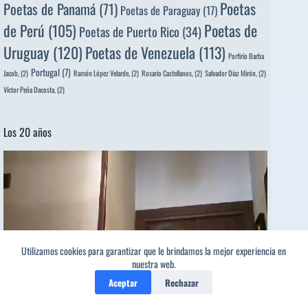
Poetas
Poetas de Panamá
(71)
Poetas de Paraguay
(17)
de Perú
(105)
Poetas de
Poetas de Puerto Rico
(34)
Uruguay
(120)
Poetas de Venezuela
(113)
Porfirio Barba
Portugal
(7)
Jacob,
(2)
Ramón López Velarde,
(2)
Rosario Castellanos,
(2)
Salvador Díaz Mirón,
(2)
Víctor Peña Dacosta,
(2)
Los 20 años
Reproductor
de
vídeo
Utilizamos cookies para garantizar que le brindamos la mejor experiencia en
nuestra web.
Aceptar
Rechazar