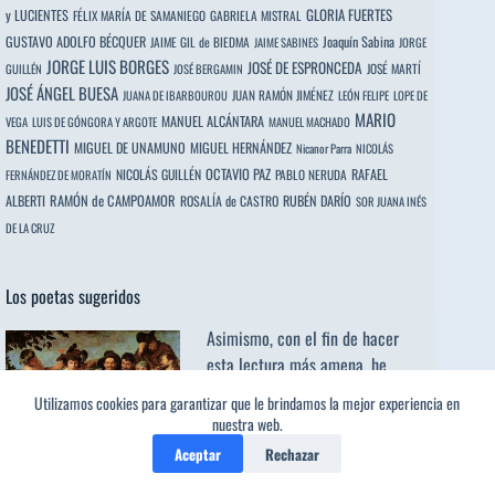
y LUCIENTES
GLORIA FUERTES
FÉLIX MARÍA DE SAMANIEGO
GABRIELA MISTRAL
GUSTAVO ADOLFO BÉCQUER
Joaquín Sabina
JAIME GIL de BIEDMA
JAIME SABINES
JORGE
JORGE LUIS BORGES
JOSÉ DE ESPRONCEDA
JOSÉ MARTÍ
GUILLÉN
JOSÉ BERGAMIN
JOSÉ ÁNGEL BUESA
JUAN RAMÓN JIMÉNEZ
JUANA DE IBARBOUROU
LEÓN FELIPE
LOPE DE
MARIO
MANUEL ALCÁNTARA
VEGA
LUIS DE GÓNGORA Y ARGOTE
MANUEL MACHADO
BENEDETTI
MIGUEL DE UNAMUNO
MIGUEL HERNÁNDEZ
Nicanor Parra
NICOLÁS
OCTAVIO PAZ
RAFAEL
NICOLÁS GUILLÉN
PABLO NERUDA
FERNÁNDEZ DE MORATÍN
ALBERTI
RAMÓN de CAMPOAMOR
RUBÉN DARÍO
ROSALÍA de CASTRO
SOR JUANA INÉS
DE LA CRUZ
Los poetas sugeridos
Asimismo, con el fin de hacer
esta lectura más amena, he
incluído un espacio salpicado de
Utilizamos cookies para garantizar que le brindamos la mejor experiencia en
ejemplos (poemas) de los que yo
nuestra web.
considero mis Maestros, mis
Aceptar
Rechazar
amigos de fatigas cuyas historias