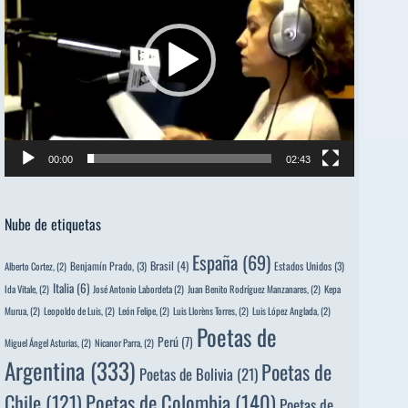
00:00
02:43
Nube de etiquetas
España
(69)
Brasil
(4)
Benjamín Prado,
(3)
Estados Unidos
(3)
Alberto Cortez,
(2)
Italia
(6)
Ida Vitale,
(2)
José Antonio Labordeta
(2)
Juan Benito Rodríguez Manzanares,
(2)
Kepa
Murua,
(2)
Leopoldo de Luis,
(2)
León Felipe,
(2)
Luis Llorèns Torres,
(2)
Luis López Anglada,
(2)
Poetas de
Perú
(7)
Miguel Ángel Asturias,
(2)
Nicanor Parra,
(2)
Argentina
(333)
Poetas de
Poetas de Bolivia
(21)
Poetas de Colombia
(140)
Chile
(121)
Poetas de