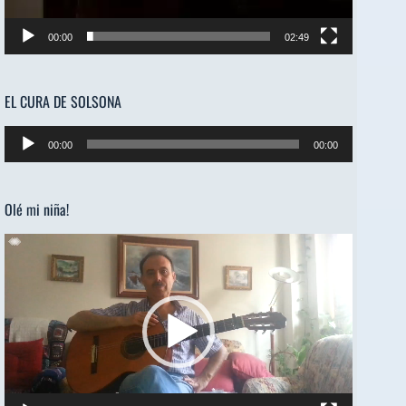
00:00
02:49
EL CURA DE SOLSONA
Reproductor
00:00
00:00
de
audio
Olé mi niña!
Reproductor
de
vídeo