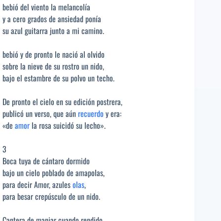
bebió del viento la melancolía
y a cero grados de ansiedad ponía
su azul guitarra junto a mi camino.
bebió y de pronto le nació al olvido
sobre la nieve de su rostro un nido,
bajo el estambre de su polvo un techo.
De pronto el cielo en su edición postrera,
publicó un verso, que aún
recuerdo
y era:
«de
amor
la rosa suicidó su lecho».
3
Boca tuya de cántaro dormido
bajo un cielo poblado de amapolas,
para decir Amor, azules
olas
,
para besar crepúsculo de un nido.
Cantera de manjar cuando rendido