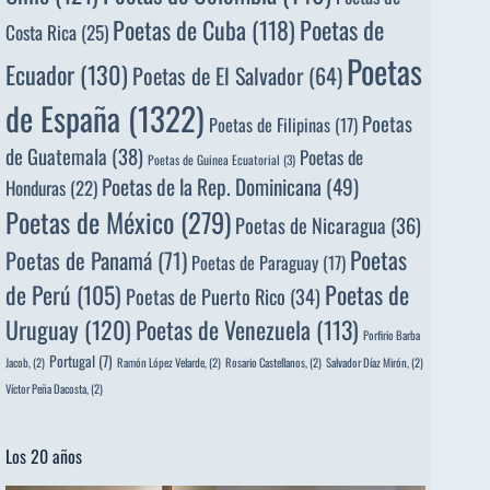
Poetas de
Poetas de Cuba
(118)
Costa Rica
(25)
Poetas
Ecuador
(130)
Poetas de El Salvador
(64)
de España
(1322)
Poetas
Poetas de Filipinas
(17)
de Guatemala
(38)
Poetas de
Poetas de Guinea Ecuatorial
(3)
Poetas de la Rep. Dominicana
(49)
Honduras
(22)
Poetas de México
(279)
Poetas de Nicaragua
(36)
Poetas
Poetas de Panamá
(71)
Poetas de Paraguay
(17)
de Perú
(105)
Poetas de
Poetas de Puerto Rico
(34)
Uruguay
(120)
Poetas de Venezuela
(113)
Porfirio Barba
Portugal
(7)
Jacob,
(2)
Ramón López Velarde,
(2)
Rosario Castellanos,
(2)
Salvador Díaz Mirón,
(2)
Víctor Peña Dacosta,
(2)
Los 20 años