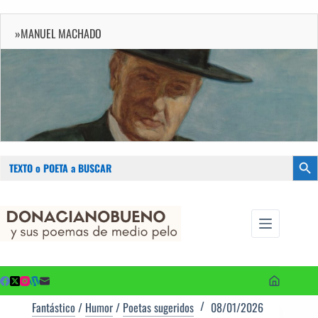
»MANUEL MACHADO
Buscar:
Botón
Saltar
...sus
al
poemas de
contenido
medio pelo
y poetas
sugeridos
Fantástico
/
Humor
/
Poetas sugeridos
08/01/2026