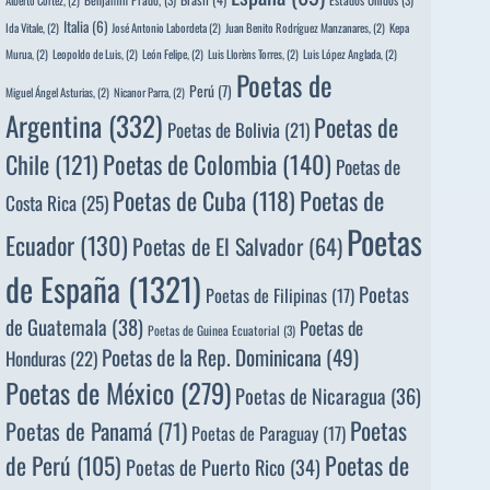
Alberto Cortez,
(2)
Italia
(6)
Ida Vitale,
(2)
José Antonio Labordeta
(2)
Juan Benito Rodríguez Manzanares,
(2)
Kepa
Murua,
(2)
Leopoldo de Luis,
(2)
León Felipe,
(2)
Luis Llorèns Torres,
(2)
Luis López Anglada,
(2)
Poetas de
Perú
(7)
Miguel Ángel Asturias,
(2)
Nicanor Parra,
(2)
Argentina
(332)
Poetas de
Poetas de Bolivia
(21)
Poetas de Colombia
(140)
Chile
(121)
Poetas de
Poetas de
Poetas de Cuba
(118)
Costa Rica
(25)
Poetas
Ecuador
(130)
Poetas de El Salvador
(64)
de España
(1321)
Poetas
Poetas de Filipinas
(17)
de Guatemala
(38)
Poetas de
Poetas de Guinea Ecuatorial
(3)
Poetas de la Rep. Dominicana
(49)
Honduras
(22)
Poetas de México
(279)
Poetas de Nicaragua
(36)
Poetas
Poetas de Panamá
(71)
Poetas de Paraguay
(17)
de Perú
(105)
Poetas de
Poetas de Puerto Rico
(34)