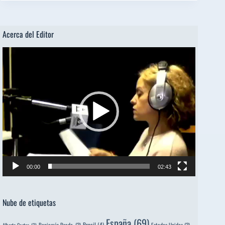
Acerca del Editor
Reproductor
de
vídeo
00:00
02:43
Nube de etiquetas
España
(69)
Brasil
(4)
Benjamín Prado,
(3)
Estados Unidos
(3)