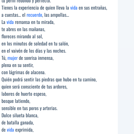
tu perfil redondo y perfecto.
Tienes la experiencia de quien lleva la
vida
en sus entrañas,
a cuestas… el
recuerdo
, las ampollas…
La
vida
remansa en tu mirada,
te abres en las mañanas,
floreces mirando al sol,
en los minutos de soledad en tu salón,
en el vaivén de los días y las noches.
Tú,
mujer
de sonrisa inmensa,
plena en su sentir,
con lágrimas de alacena.
Quién podrá sentir las piedras que hubo en tu camino,
quien será consciente de tus ardores,
labores de huerto espeso,
bosque latiendo,
sensible en tus poros y arterias.
Dulce silueta blanca,
de batalla ganada,
de
vida
exprimida,