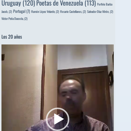
Uruguay
(120)
Poetas de Venezuela
(113)
Porfirio Barba
Portugal
(7)
Jacob,
(2)
Ramón López Velarde,
(2)
Rosario Castellanos,
(2)
Salvador Díaz Mirón,
(2)
Víctor Peña Dacosta,
(2)
Los 20 años
Reproductor
de
vídeo