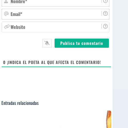
o
m
E
b
m
r
a
W
e
i
e
*
l
b
*
s
i
t
e
0
¡INDICA EL POETA AL QUE AFECTA EL COMENTARIO!
Entradas relacionadas