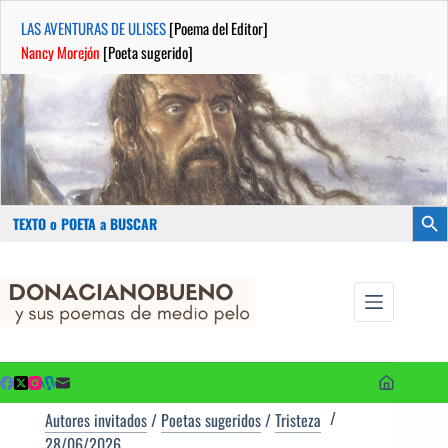
LAS AVENTURAS DE ULISES
[Poema del Editor]
Nancy Morejón
[Poeta sugerido]
Buscar:
Botón
Saltar
...sus
al
poemas de
contenido
medio pelo
y poetas
sugeridos
Autores invitados
/
Poetas sugeridos
/
Tristeza
28/06/2026