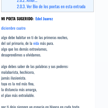
2.0.2.
Amor…
2.0.3.
Ver Bio de los poetas en esta entrada
MI POETA SUGERIDO:
Edel Juarez
diciembre cuatro
algo debe habitar en ti de las primeras noches,
del sol primario, de la
vida
más pura.
algo que los demás extraviamos,
desaprendimos u olvidamos.
algo debes saber de las palabras y sus poderes:
malabarista, hechicera,
jamás ilusionista.
tuya es la red más fina,
la distancia más amarga,
el plan más entrañable.
por ti dejo siempre un espacio en blanco en cada texto,