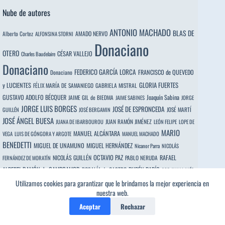
Nube de autores
ANTONIO MACHADO
BLAS DE
Alberto Cortez
AMADO NERVO
ALFONSINA STORNI
Donaciano
OTERO
CÉSAR VALLEJO
Charles Baudelaire
Donaciano
FEDERICO GARCÍA LORCA
FRANCISCO de QUEVEDO
Donaciano
y LUCIENTES
GLORIA FUERTES
FÉLIX MARÍA DE SAMANIEGO
GABRIELA MISTRAL
GUSTAVO ADOLFO BÉCQUER
Joaquín Sabina
JAIME GIL de BIEDMA
JAIME SABINES
JORGE
JORGE LUIS BORGES
JOSÉ DE ESPRONCEDA
JOSÉ MARTÍ
GUILLÉN
JOSÉ BERGAMIN
JOSÉ ÁNGEL BUESA
JUAN RAMÓN JIMÉNEZ
JUANA DE IBARBOUROU
LEÓN FELIPE
LOPE DE
MARIO
MANUEL ALCÁNTARA
VEGA
LUIS DE GÓNGORA Y ARGOTE
MANUEL MACHADO
BENEDETTI
MIGUEL DE UNAMUNO
MIGUEL HERNÁNDEZ
Nicanor Parra
NICOLÁS
OCTAVIO PAZ
RAFAEL
NICOLÁS GUILLÉN
PABLO NERUDA
FERNÁNDEZ DE MORATÍN
ALBERTI
RAMÓN de CAMPOAMOR
RUBÉN DARÍO
ROSALÍA de CASTRO
SOR JUANA INÉS
DE LA CRUZ
Utilizamos cookies para garantizar que le brindamos la mejor experiencia en
nuestra web.
Aceptar
Rechazar
Los poetas sugeridos