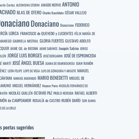
ANTONIO
berto Cortez
AMADO NERVO
ALFONSINA STORNI
ACHADO
BLAS DE OTERO
CÉSAR VALLEJO
Charles Baudelaire
onaciano
Donaciano
FEDERICO
Donaciano
RCÍA LORCA
FRANCISCO de QUEVEDO y LUCIENTES
FÉLIX MARÍA DE
GLORIA FUERTES
GUSTAVO ADOLFO
MANIEGO
GABRIELA MISTRAL
CQUER
Joaquín Sabina
JAIME GIL de BIEDMA
JAIME SABINES
JORGE
JORGE LUIS BORGES
JOSÉ DE ESPRONCEDA
ILLÉN
JOSÉ BERGAMIN
JOSÉ ÁNGEL BUESA
SÉ MARTÍ
JUAN RAMÓN
JUANA DE IBARBOUROU
MANUEL
MÉNEZ
LEÓN FELIPE
LOPE DE VEGA
LUIS DE GÓNGORA Y ARGOTE
MARIO BENEDETTI
CÁNTARA
MIGUEL DE
MANUEL MACHADO
NAMUNO
MIGUEL HERNÁNDEZ
Nicanor Parra
NICOLÁS FERNÁNDEZ DE
OCTAVIO PAZ
RAFAEL ALBERTI
NICOLÁS GUILLÉN
PABLO NERUDA
RATÍN
MÓN de CAMPOAMOR
RUBÉN DARÍO
ROSALÍA de CASTRO
SOR JUANA
S DE LA CRUZ
s poetas sugeridos