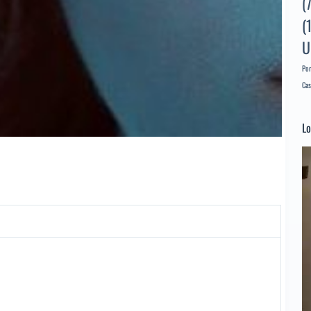
(
(
U
Por
Cas
Lo
Re
d
ví