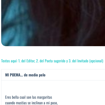
Textos aquí: 1. del Editor, 2. del Poeta sugerido y 3. del Invitado (opcional)
MI POEMA… de medio pelo
Eres bella cual son las margaritas
cuando mustias se inclinan a mi paso,