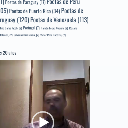
Poetas de Perú
71)
Poetas de Paraguay
(17)
105)
Poetas de
Poetas de Puerto Rico
(34)
ruguay
(120)
Poetas de Venezuela
(113)
Portugal
(7)
firio Barba Jacob,
(2)
Ramón López Velarde,
(2)
Rosario
tellanos,
(2)
Salvador Díaz Mirón,
(2)
Víctor Peña Dacosta,
(2)
s 20 años
productor
e
deo