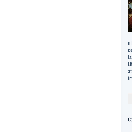
mi
co
la
Li
at
in
Bu
C