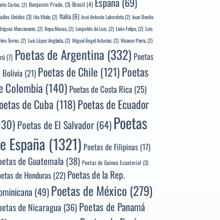
España
(69)
Brasil
(4)
Benjamín Prado,
(3)
erto Cortez,
(2)
Italia
(6)
tados Unidos
(3)
Ida Vitale,
(2)
José Antonio Labordeta
(2)
Juan Benito
ríguez Manzanares,
(2)
Kepa Murua,
(2)
Leopoldo de Luis,
(2)
León Felipe,
(2)
Luis
rèns Torres,
(2)
Luis López Anglada,
(2)
Miguel Ángel Asturias,
(2)
Nicanor Parra,
(2)
Poetas de Argentina
(332)
Poetas
rú
(7)
Poetas
Poetas de Chile
(121)
 Bolivia
(21)
e Colombia
(140)
Poetas de Costa Rica
(25)
Poetas de Ecuador
oetas de Cuba
(118)
Poetas
130)
Poetas de El Salvador
(64)
e España
(1321)
Poetas de Filipinas
(17)
oetas de Guatemala
(38)
Poetas de Guinea Ecuatorial
(3)
Poetas de la Rep.
oetas de Honduras
(22)
Poetas de México
(279)
ominicana
(49)
Poetas de Panamá
oetas de Nicaragua
(36)