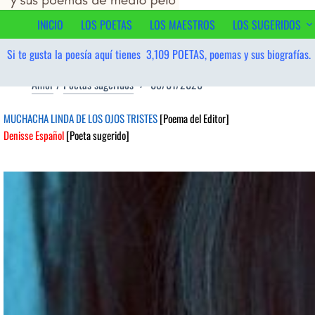
contenido
INICIO
LOS POETAS
LOS MAESTROS
LOS SUGERIDOS
Si te gusta la poesía aquí tienes
3,109
POETAS, poemas y sus biografías.
Amor
/
Poetas sugeridos
08/01/2026
MUCHACHA LINDA DE LOS OJOS TRISTES
[Poema del Editor]
Denisse Español
[Poeta sugerido]