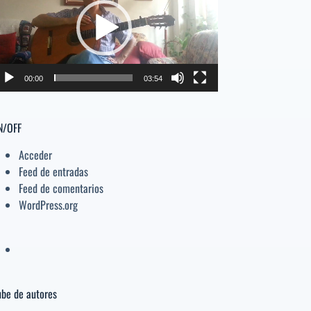
deo
el
volumen.
00:00
03:54
N/OFF
Acceder
Feed de entradas
Feed de comentarios
WordPress.org
be de autores