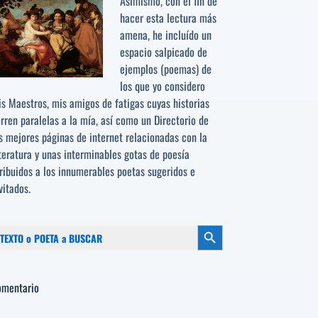
Asimismo, con el fin de
hacer esta lectura más
amena, he incluído un
espacio salpicado de
ejemplos (poemas) de
los que yo considero
s Maestros, mis amigos de fatigas cuyas historias
rren paralelas a la mía, así como un Directorio de
s mejores páginas de internet relacionadas con la
teratura y unas interminables gotas de poesía
ribuidos a los
innumerables poetas sugeridos
e
vitados.
scar:
Botón de búsqueda
omentario