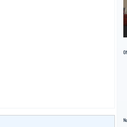
ví
O
Nu