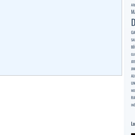
Al
M
D
GA
SA
BÉ
GU
JO
JI
AL
U
MO
RA
INÉ
Lo