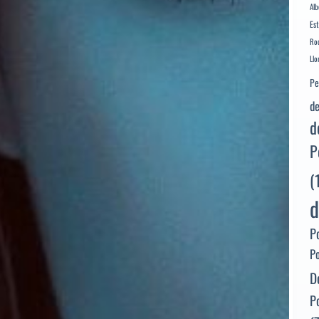
Alb
Es
Rod
Llo
Pe
de
d
P
(
d
P
P
D
P