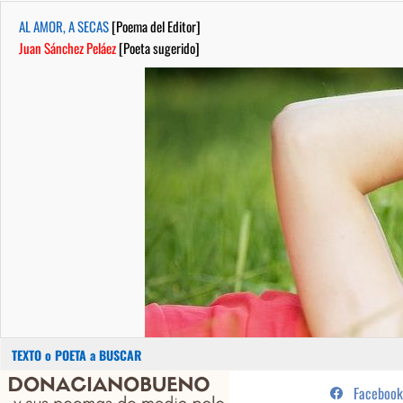
AL AMOR, A SECAS
[Poema del Editor]
Juan Sánchez Peláez
[Poeta sugerido]
Buscar:
Saltar
...sus poemas de medio pelo y
Facebook
al