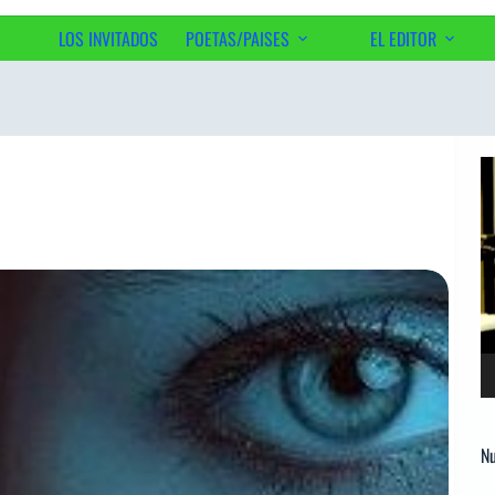
LOS INVITADOS
POETAS/PAISES
EL EDITOR
Ac
Re
d
ví
Nu