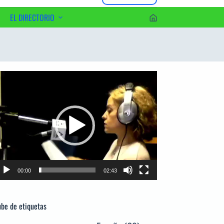
EL DIRECTORIO
erca del Editor
productor
e
deo
00:00
02:43
be de etiquetas