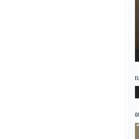
E
Re
d
au
Ol
Re
d