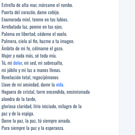
Estrella de alta mar, márcame el rumbo.
Puerta del corazón, dame cobijo.
Enamorada miel, tenme en tus labios.
Arrebatada luz, ponme en tus ojos.
Paloma en libertad, cédeme el vuelo.
Palmera, cielo al fin, hazme a tu imagen.
Ámbito de mi fe, cólmame el gozo.
Mujer y nada más, sé toda mía.
Tú, mi
dolor
, mi sed, mi sobresalto,
mi júbilo y mi luz a manos llenas.
Revelación total, regocijémonos
Llave de mi ansiedad, dame la
vida
.
Hoguera de cristal, torre encendida, ensimismada
alondra de la tarde,
gloriosa claridad, lirio iniciado, milagro de la
paz y de la espiga.
Dame la paz, la paz, tú siempre amada.
Para siempre la paz y la esperanza.