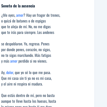
Soneto de la ausencia
¿Me oyes,
amor
? Hay un fragor de trenes,
o quizá de batanes o de espigas
que te aleja de mí. No, no me digas
que te irás para siempre. Los andenes
se despoblaron. Yo, regreso. Penes
por donde penes, corazón, no sigas,
no te sigas marchando. Más fatigas
y más
amor
perdido si no vienes.
Ay,
dolor
, que yo sé lo que me pasa.
Que mi casa sin ti ya no es mi casa,
y el aire ni respira ni madura.
Que estás dentro de mí, pero no basta
aunque te lleve hasta los huesos, hasta
la misma pena que hasta ti me dura.