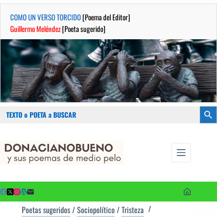
COMO UN VERSO TORCIDO
[Poema del Editor]
Guillermo Meléndez
[Poeta sugerido]
Buscar:
Botón
Saltar
...sus
al
poemas de
contenido
medio pelo
y poetas
sugeridos
Poetas sugeridos
/
Sociopolítico
/
Tristeza