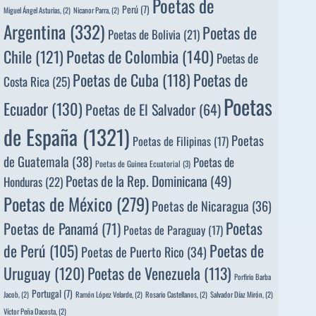
Poetas de
Perú
(7)
Miguel Ángel Asturias,
(2)
Nicanor Parra,
(2)
Argentina
(332)
Poetas de
Poetas de Bolivia
(21)
Poetas de Colombia
(140)
Chile
(121)
Poetas de
Poetas de
Poetas de Cuba
(118)
Costa Rica
(25)
Poetas
Ecuador
(130)
Poetas de El Salvador
(64)
de España
(1321)
Poetas
Poetas de Filipinas
(17)
de Guatemala
(38)
Poetas de
Poetas de Guinea Ecuatorial
(3)
Poetas de la Rep. Dominicana
(49)
Honduras
(22)
Poetas de México
(279)
Poetas de Nicaragua
(36)
Poetas
Poetas de Panamá
(71)
Poetas de Paraguay
(17)
de Perú
(105)
Poetas de
Poetas de Puerto Rico
(34)
Uruguay
(120)
Poetas de Venezuela
(113)
Porfirio Barba
Portugal
(7)
Jacob,
(2)
Ramón López Velarde,
(2)
Rosario Castellanos,
(2)
Salvador Díaz Mirón,
(2)
Víctor Peña Dacosta,
(2)