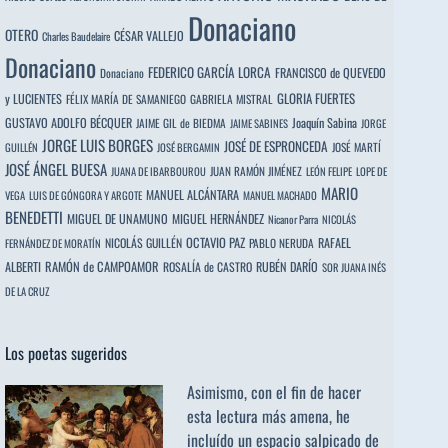
Donaciano
OTERO
CÉSAR VALLEJO
Charles Baudelaire
Donaciano
FEDERICO GARCÍA LORCA
FRANCISCO de QUEVEDO
Donaciano
y LUCIENTES
GLORIA FUERTES
FÉLIX MARÍA DE SAMANIEGO
GABRIELA MISTRAL
GUSTAVO ADOLFO BÉCQUER
Joaquín Sabina
JAIME GIL de BIEDMA
JAIME SABINES
JORGE
JORGE LUIS BORGES
JOSÉ DE ESPRONCEDA
JOSÉ MARTÍ
GUILLÉN
JOSÉ BERGAMIN
JOSÉ ÁNGEL BUESA
JUAN RAMÓN JIMÉNEZ
JUANA DE IBARBOUROU
LEÓN FELIPE
LOPE DE
MARIO
MANUEL ALCÁNTARA
VEGA
LUIS DE GÓNGORA Y ARGOTE
MANUEL MACHADO
BENEDETTI
MIGUEL DE UNAMUNO
MIGUEL HERNÁNDEZ
Nicanor Parra
NICOLÁS
OCTAVIO PAZ
RAFAEL
NICOLÁS GUILLÉN
PABLO NERUDA
FERNÁNDEZ DE MORATÍN
ALBERTI
RAMÓN de CAMPOAMOR
RUBÉN DARÍO
ROSALÍA de CASTRO
SOR JUANA INÉS
DE LA CRUZ
Los poetas sugeridos
Asimismo, con el fin de hacer
esta lectura más amena, he
incluído un espacio salpicado de