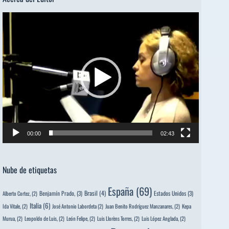
Reproductor
de
vídeo
00:00
02:43
Nube de etiquetas
España
(69)
Brasil
(4)
Benjamín Prado,
(3)
Estados Unidos
(3)
Alberto Cortez,
(2)
Italia
(6)
Ida Vitale,
(2)
José Antonio Labordeta
(2)
Juan Benito Rodríguez Manzanares,
(2)
Kepa
Murua,
(2)
Leopoldo de Luis,
(2)
León Felipe,
(2)
Luis Llorèns Torres,
(2)
Luis López Anglada,
(2)