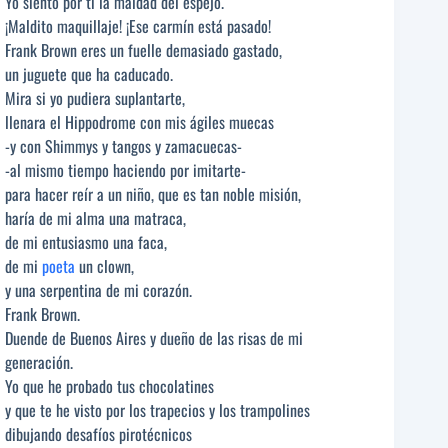
Yo siento por ti la maldad del espejo.
¡Maldito maquillaje! ¡Ese carmín está pasado!
Frank Brown eres un fuelle demasiado gastado,
un juguete que ha caducado.
Mira si yo pudiera suplantarte,
llenara el Hippodrome con mis ágiles muecas
-y con Shimmys y tangos y zamacuecas-
-al mismo tiempo haciendo por imitarte-
para hacer reír a un niño, que es tan noble misión,
haría de mi alma una matraca,
de mi entusiasmo una faca,
de mi
poeta
un clown,
y una serpentina de mi corazón.
Frank Brown.
Duende de Buenos Aires y dueño de las risas de mi
generación.
Yo que he probado tus chocolatines
y que te he visto por los trapecios y los trampolines
dibujando desafíos pirotécnicos