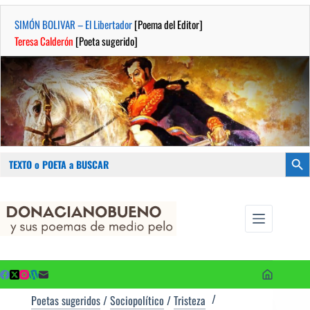
SIMÓN BOLIVAR – El Libertador
[Poema del Editor]
Teresa Calderón
[Poeta sugerido]
Buscar:
Botón
Saltar
...sus
al
poemas de
contenido
medio pelo
y poetas
sugeridos
Poetas sugeridos
/
Sociopolítico
/
Tristeza