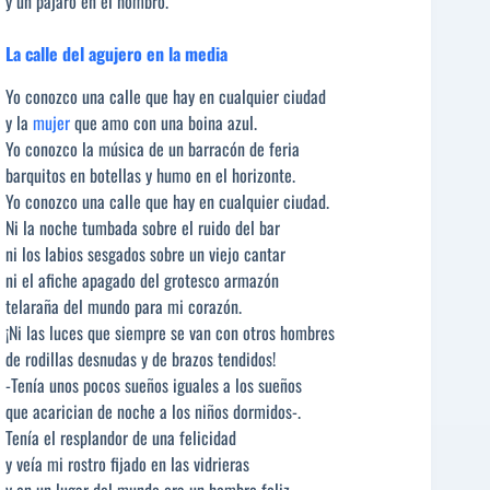
y un pájaro en el hombro.
La calle del agujero en la media
Yo conozco una calle que hay en cualquier ciudad
y la
mujer
que amo con una boina azul.
Yo conozco la música de un barracón de feria
barquitos en botellas y humo en el horizonte.
Yo conozco una calle que hay en cualquier ciudad.
Ni la noche tumbada sobre el ruido del bar
ni los labios sesgados sobre un viejo cantar
ni el afiche apagado del grotesco armazón
telaraña del mundo para mi corazón.
¡Ni las luces que siempre se van con otros hombres
de rodillas desnudas y de brazos tendidos!
-Tenía unos pocos sueños iguales a los sueños
que acarician de noche a los niños dormidos-.
Tenía el resplandor de una felicidad
y veía mi rostro fijado en las vidrieras
y en un lugar del mundo era un hombre feliz.