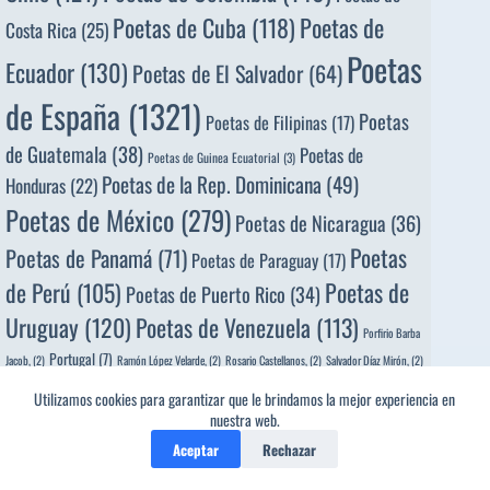
Poetas de
Poetas de Cuba
(118)
Costa Rica
(25)
Poetas
Ecuador
(130)
Poetas de El Salvador
(64)
de España
(1321)
Poetas
Poetas de Filipinas
(17)
de Guatemala
(38)
Poetas de
Poetas de Guinea Ecuatorial
(3)
Poetas de la Rep. Dominicana
(49)
Honduras
(22)
Poetas de México
(279)
Poetas de Nicaragua
(36)
Poetas
Poetas de Panamá
(71)
Poetas de Paraguay
(17)
de Perú
(105)
Poetas de
Poetas de Puerto Rico
(34)
Uruguay
(120)
Poetas de Venezuela
(113)
Porfirio Barba
Portugal
(7)
Jacob,
(2)
Ramón López Velarde,
(2)
Rosario Castellanos,
(2)
Salvador Díaz Mirón,
(2)
Víctor Peña Dacosta,
(2)
Utilizamos cookies para garantizar que le brindamos la mejor experiencia en
nuestra web.
Aceptar
Rechazar
Los 20 años