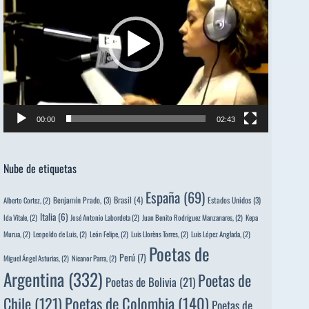
00:00
02:43
Nube de etiquetas
España
(69)
Brasil
(4)
Benjamín Prado,
(3)
Estados Unidos
(3)
Alberto Cortez,
(2)
Italia
(6)
Ida Vitale,
(2)
José Antonio Labordeta
(2)
Juan Benito Rodríguez Manzanares,
(2)
Kepa
Murua,
(2)
Leopoldo de Luis,
(2)
León Felipe,
(2)
Luis Llorèns Torres,
(2)
Luis López Anglada,
(2)
Poetas de
Perú
(7)
Miguel Ángel Asturias,
(2)
Nicanor Parra,
(2)
Argentina
(332)
Poetas de
Poetas de Bolivia
(21)
Poetas de Colombia
(140)
Chile
(121)
Poetas de