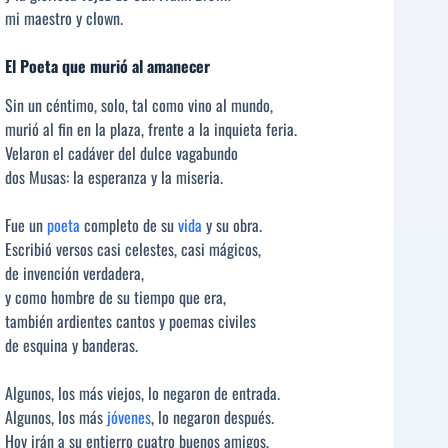
mi maestro y clown.
El Poeta que murió al amanecer
Sin un céntimo, solo, tal como vino al mundo,
murió al fin en la plaza, frente a la inquieta feria.
Velaron el cadáver del dulce vagabundo
dos Musas: la esperanza y la miseria.
Fue un
poeta
completo de su
vida
y su obra.
Escribió versos casi celestes, casi mágicos,
de invención verdadera,
y como hombre de su tiempo que era,
también ardientes cantos y poemas civiles
de esquina y banderas.
Algunos, los más viejos, lo negaron de entrada.
Algunos, los más
jóvenes
, lo negaron después.
Hoy irán a su entierro cuatro buenos amigos,