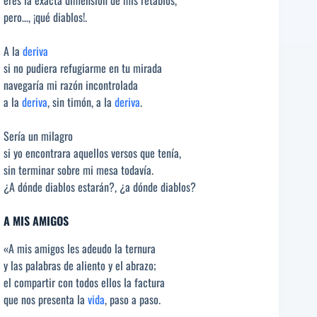
pero…, ¡qué diablos!.
A la
deriva
si no pudiera refugiarme en tu mirada
navegaría mi razón incontrolada
a la
deriva
, sin timón, a la
deriva
.
Sería un milagro
si yo encontrara aquellos versos que tenía,
sin terminar sobre mi mesa todavía.
¿A dónde diablos estarán?, ¿a dónde diablos?
A MIS AMIGOS
«A mis amigos les adeudo la ternura
y las palabras de aliento y el abrazo;
el compartir con todos ellos la factura
que nos presenta la
vida
, paso a paso.