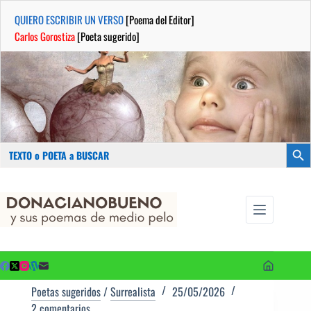
QUIERO ESCRIBIR UN VERSO
[Poema del Editor]
Carlos Gorostiza
[Poeta sugerido]
Buscar:
Botón
Saltar
...sus
al
poemas de
contenido
medio pelo
y poetas
sugeridos
Poetas sugeridos
/
Surrealista
25/05/2026
2 comentarios