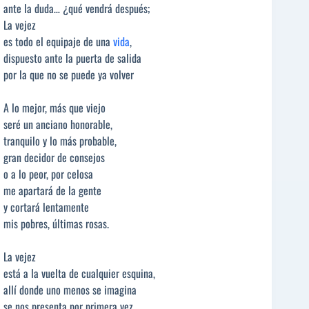
ante la duda… ¿qué vendrá después;
La vejez
es todo el equipaje de una
vida
,
dispuesto ante la puerta de salida
por la que no se puede ya volver
A lo mejor, más que viejo
seré un anciano honorable,
tranquilo y lo más probable,
gran decidor de consejos
o a lo peor, por celosa
me apartará de la gente
y cortará lentamente
mis pobres, últimas rosas.
La vejez
está a la vuelta de cualquier esquina,
allí donde uno menos se imagina
se nos presenta por primera vez.