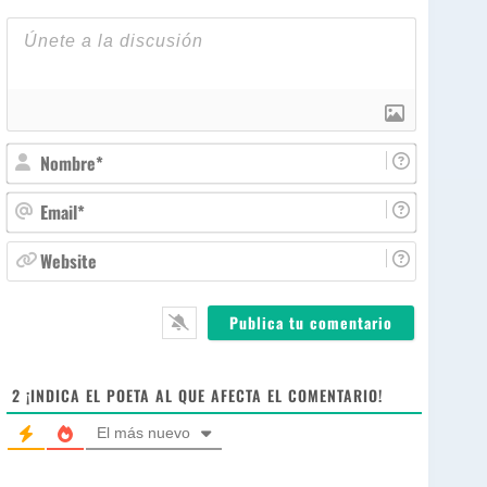
N
o
m
E
b
m
r
a
W
e
i
e
*
l
b
*
s
i
t
e
2
¡INDICA EL POETA AL QUE AFECTA EL COMENTARIO!
El más nuevo