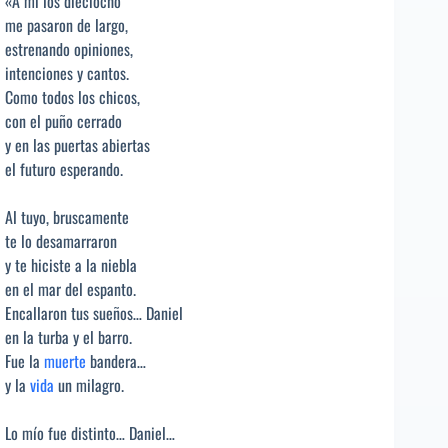
«A mí los dieciocho
me pasaron de largo,
estrenando opiniones,
intenciones y cantos.
Como todos los chicos,
con el puño cerrado
y en las puertas abiertas
el futuro esperando.
Al tuyo, bruscamente
te lo desamarraron
y te hiciste a la niebla
en el mar del espanto.
Encallaron tus sueños… Daniel
en la turba y el barro.
Fue la
muerte
bandera…
y la
vida
un milagro.
Lo mío fue distinto… Daniel…