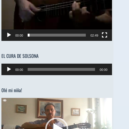
00:00
02:49
EL CURA DE SOLSONA
Reproductor
00:00
00:00
de
audio
Olé mi niña!
Reproductor
de
vídeo