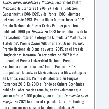
Libres
,
Nexos
,
Novedades
y
Proceso
. Becario del Centro
Mexicano de Escritores (1970-1971); de la Fundación
Guggenheim, (1978-1979), y del fonca, 1989. Miembro
del snca desde 1993. Premio Diana Moreno Toscano 1971.
Premio Nacional de Poesía Carlos Pellicer para obra
publicada 1990 por
Historia
. En 1998 los estudiantes de la
Preparatoria Popular le otorgaron la medalla “Mártires de
Tlatelolco”. Premio Xavier Villaurrutia 2006 por
Versión
.
Premio Nacional de Ciencias y Artes 2015, en el área de
Lingüística y Literatura. En noviembre de 2017 le fue
otorgado el Premio Universidad Nacional. Premio
Excelencia en las Letras José Emilio Pacheco 2018,
otorgado por la uady, uc Mexicanistas y la filey, entregado
en Mérida, Yucatán. Premio de Literatura en Lenguas
Romances 2019. En 2013 el Fondo de Cultura Económica
publicó su obra poética reunida, en dos volúmenes que
suman más de 1,000 páginas, con el título
La mancha en el
espejo
. En 2021 la editorial española Galaxia Gutenberg
dio a conocer con su sello la extensa antología
El