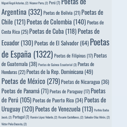
Poetas de
Perú
(7)
Miguel Ángel Asturias,
(2)
Nicanor Parra,
(2)
Argentina
(332)
Poetas de
Poetas de Bolivia
(21)
Poetas de Colombia
(140)
Chile
(121)
Poetas de
Poetas de
Poetas de Cuba
(118)
Costa Rica
(25)
Poetas
Ecuador
(130)
Poetas de El Salvador
(64)
de España
(1322)
Poetas
Poetas de Filipinas
(17)
de Guatemala
(38)
Poetas de
Poetas de Guinea Ecuatorial
(3)
Poetas de la Rep. Dominicana
(49)
Honduras
(22)
Poetas de México
(279)
Poetas de Nicaragua
(36)
Poetas
Poetas de Panamá
(71)
Poetas de Paraguay
(17)
de Perú
(105)
Poetas de
Poetas de Puerto Rico
(34)
Uruguay
(120)
Poetas de Venezuela
(113)
Porfirio Barba
Portugal
(7)
Jacob,
(2)
Ramón López Velarde,
(2)
Rosario Castellanos,
(2)
Salvador Díaz Mirón,
(2)
Víctor Peña Dacosta,
(2)