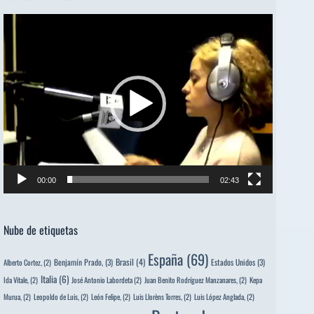
Reproductor
de
vídeo
00:00
02:43
Nube de etiquetas
España
(69)
Brasil
(4)
Benjamín Prado,
(3)
Estados Unidos
(3)
Alberto Cortez,
(2)
Italia
(6)
Ida Vitale,
(2)
José Antonio Labordeta
(2)
Juan Benito Rodríguez Manzanares,
(2)
Kepa
Murua,
(2)
Leopoldo de Luis,
(2)
León Felipe,
(2)
Luis Llorèns Torres,
(2)
Luis López Anglada,
(2)