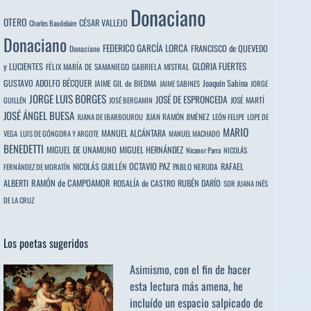
Donaciano
OTERO
CÉSAR VALLEJO
Charles Baudelaire
Donaciano
FEDERICO GARCÍA LORCA
FRANCISCO de QUEVEDO
Donaciano
y LUCIENTES
GLORIA FUERTES
FÉLIX MARÍA DE SAMANIEGO
GABRIELA MISTRAL
GUSTAVO ADOLFO BÉCQUER
Joaquín Sabina
JAIME GIL de BIEDMA
JAIME SABINES
JORGE
JORGE LUIS BORGES
JOSÉ DE ESPRONCEDA
JOSÉ MARTÍ
GUILLÉN
JOSÉ BERGAMIN
JOSÉ ÁNGEL BUESA
JUAN RAMÓN JIMÉNEZ
JUANA DE IBARBOUROU
LEÓN FELIPE
LOPE DE
MARIO
MANUEL ALCÁNTARA
VEGA
LUIS DE GÓNGORA Y ARGOTE
MANUEL MACHADO
BENEDETTI
MIGUEL DE UNAMUNO
MIGUEL HERNÁNDEZ
Nicanor Parra
NICOLÁS
OCTAVIO PAZ
RAFAEL
NICOLÁS GUILLÉN
PABLO NERUDA
FERNÁNDEZ DE MORATÍN
ALBERTI
RAMÓN de CAMPOAMOR
RUBÉN DARÍO
ROSALÍA de CASTRO
SOR JUANA INÉS
DE LA CRUZ
Los poetas sugeridos
Asimismo, con el fin de hacer
esta lectura más amena, he
incluído un espacio salpicado de