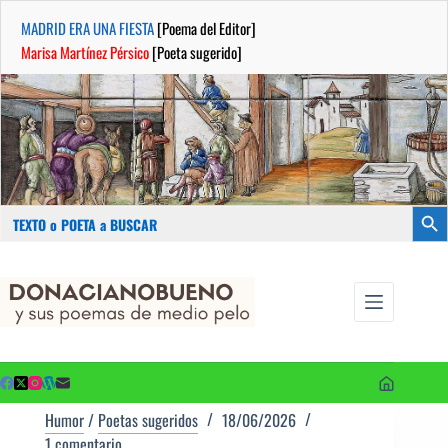
MADRID ERA UNA FIESTA
[Poema del Editor]
Marisa Martínez Pérsico
[Poeta sugerido]
Buscar:
Botón
Saltar
...sus
al
poemas de
contenido
medio pelo
y poetas
sugeridos
Humor
/
Poetas sugeridos
18/06/2026
1 comentario