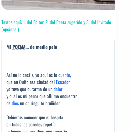
Textos aquí: 1. del Editor, 2. del Poeta sugerido y 3. del Invitado
(opcional)
MI
POEMA
… de medio pelo
Así no lo creáis, yo aquí os lo
cuento
,
que en Quito esa ciudad del
Ecuador
yo tuve que curarme de un
dolor
y cual es mi penar que allí me encuentro
de
dios
un chiringuito bruñidor.
Debierais conocer que el hospital
en todas las paredes repetía
lo bueno que era Dios, que repartía