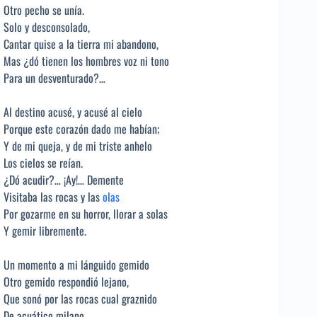
Otro pecho se unía.
Solo y desconsolado,
Cantar quise a la tierra mi abandono,
Mas ¿dó tienen los hombres voz ni tono
Para un desventurado?…
Al destino acusé, y acusé al cielo
Porque este corazón dado me habían;
Y de mi queja, y de mi triste anhelo
Los cielos se reían.
¿Dó acudir?… ¡Ay!… Demente
Visitaba las rocas y las
olas
Por gozarme en su horror, llorar a solas
Y gemir libremente.
Un momento a mi lánguido gemido
Otro gemido respondió lejano,
Que sonó por las rocas cual graznido
De acuático milano.