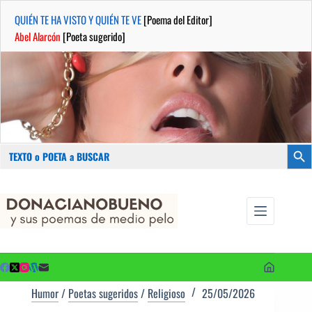
QUIÉN TE HA VISTO Y QUIÉN TE VE
[Poema del Editor]
Abel Alarcón
[Poeta sugerido]
Buscar:
Botón
Saltar
...sus
al
poemas de
contenido
medio pelo
y poetas
sugeridos
Humor
/
Poetas sugeridos
/
Religioso
25/05/2026