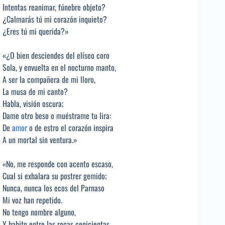
Intentas reanimar, fúnebre objeto?
¿Calmarás tú mi corazón inquieto?
¿Eres tú mi querida?»
«¿O bien desciendes del elíseo coro
Sola, y envuelta en el nocturno manto,
A ser la compañera de mi lloro,
La musa de mi canto?
Habla, visión oscura;
Dame otro beso o muéstrame tu lira:
De
amor
o de estro el corazón inspira
A un mortal sin ventura.»
«No, me responde con acento escaso,
Cual si exhalara su postrer gemido;
Nunca, nunca los ecos del Parnaso
Mi voz han repetido.
No tengo nombre alguno,
Y habito entre las rocas cenicientas,