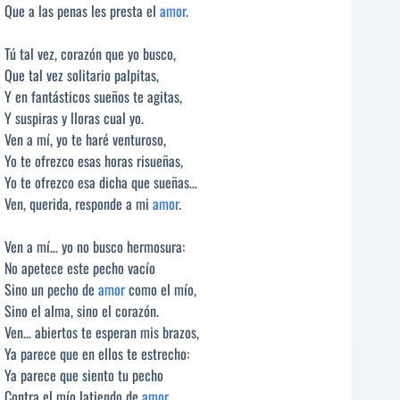
Que a las penas les presta el
amor
.
Tú tal vez, corazón que yo busco,
Que tal vez solitario palpitas,
Y en fantásticos sueños te agitas,
Y suspiras y lloras cual yo.
Ven a mí, yo te haré venturoso,
Yo te ofrezco esas horas risueñas,
Yo te ofrezco esa dicha que sueñas…
Ven, querida, responde a mi
amor
.
Ven a mí… yo no busco hermosura:
No apetece este pecho vacío
Sino un pecho de
amor
como el mío,
Sino el alma, sino el corazón.
Ven… abiertos te esperan mis brazos,
Ya parece que en ellos te estrecho:
Ya parece que siento tu pecho
Contra el mío latiendo de
amor
.