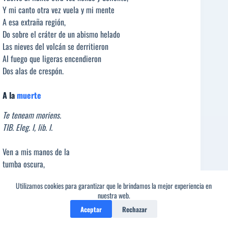
Y mi canto otra vez vuela y mi mente
A esa extraña región,
Do sobre el cráter de un abismo helado
Las nieves del volcán se derritieron
Al fuego que ligeras encendieron
Dos alas de crespón.
A la
muerte
Te teneam moriens.
TIB. Eleg. I, lib. I.
Ven a mis manos de la
tumba oscura,
Ven, laúd lastimero,
Utilizamos cookies para garantizar que le brindamos la mejor experiencia en
Do Tibulo cantaba su ternura
nuestra web.
Dando a Delia su acento postrimero.
Aceptar
Rechazar
Y traeme los ayes encantados