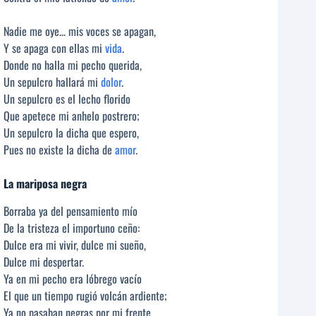
Nadie me oye… mis voces se apagan,
Y se apaga con ellas mi
vida
.
Donde no halla mi pecho querida,
Un sepulcro hallará mi
dolor
.
Un sepulcro es el lecho florido
Que apetece mi anhelo postrero;
Un sepulcro la dicha que espero,
Pues no existe la dicha de
amor
.
La mariposa negra
Borraba ya del pensamiento mío
De la tristeza el importuno ceño:
Dulce era mi vivir, dulce mi sueño,
Dulce mi despertar.
Ya en mi pecho era lóbrego vacío
El que un tiempo rugió volcán ardiente;
Ya no pasaban negras por mi frente