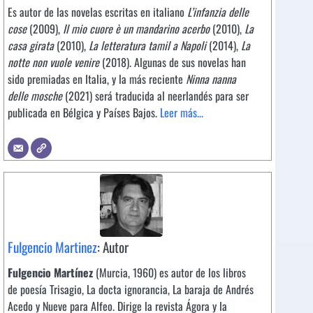
Es autor de las novelas escritas en italiano
L’infanzia delle
cose
(2009),
Il mio cuore è un mandarino acerbo
(2010),
La
casa girata
(2010),
La letteratura tamil a Napoli
(2014),
La
notte non vuole venire
(2018). Algunas de sus novelas han
sido premiadas en Italia, y la más reciente
Ninna nanna
delle mosche
(2021) será traducida al neerlandés para ser
publicada en Bélgica y Países Bajos.
Leer más...
Fulgencio Martinez
: Autor
Fulgencio Martínez
(Murcia, 1960) es autor de los libros
de poesía Trisagio, La docta ignorancia, La baraja de Andrés
Acedo y Nueve para Alfeo. Dirige la revista Ágora y la