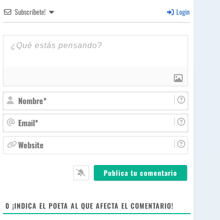
Subscríbete!
Login
N
o
m
E
b
m
r
a
W
e
i
e
*
l
b
*
s
i
t
e
0
¡INDICA EL POETA AL QUE AFECTA EL COMENTARIO!