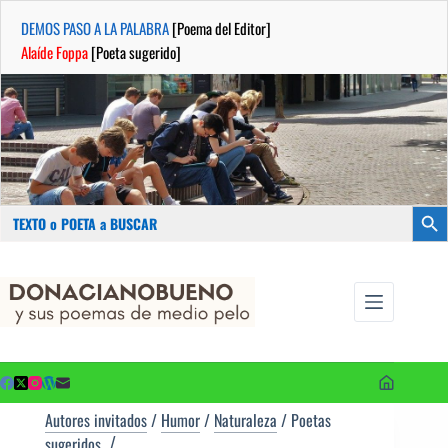
DEMOS PASO A LA PALABRA
[Poema del Editor]
Alaíde Foppa
[Poeta sugerido]
Buscar:
Botón
Saltar
...sus
al
poemas de
contenido
medio pelo
y poetas
sugeridos
Autores invitados
/
Humor
/
Naturaleza
/
Poetas
sugeridos