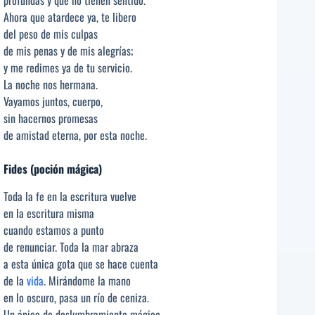
profundas y que no tienen sentido.
Ahora que atardece ya, te libero
del peso de mis culpas
de mis penas y de mis alegrías;
y me redimes ya de tu servicio.
La noche nos hermana.
Vayamos juntos, cuerpo,
sin hacernos promesas
de amistad eterna, por esta noche.
Fides (poción mágica)
Toda la fe en la escritura vuelve
en la escritura misma
cuando estamos a punto
de renunciar. Toda la mar abraza
a esta única gota que se hace cuenta
de la
vida
. Mirándome la mano
en lo oscuro, pasa un río de ceniza.
Un ápice de deslumbramiento mágico.