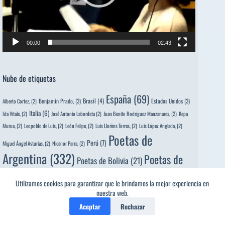
00:00
02:43
Nube de etiquetas
España
(69)
Brasil
(4)
Benjamín Prado,
(3)
Estados Unidos
(3)
Alberto Cortez,
(2)
Italia
(6)
Ida Vitale,
(2)
José Antonio Labordeta
(2)
Juan Benito Rodríguez Manzanares,
(2)
Kepa
Murua,
(2)
Leopoldo de Luis,
(2)
León Felipe,
(2)
Luis Llorèns Torres,
(2)
Luis López Anglada,
(2)
Poetas de
Perú
(7)
Miguel Ángel Asturias,
(2)
Nicanor Parra,
(2)
Argentina
(332)
Poetas de
Poetas de Bolivia
(21)
Poetas de Colombia
(140)
Chile
(121)
Poetas de
Utilizamos cookies para garantizar que le brindamos la mejor experiencia en
Poetas de
Poetas de Cuba
(118)
nuestra web.
Costa Rica
(25)
Poetas
Aceptar
Rechazar
Ecuador
(130)
Poetas de El Salvador
(64)