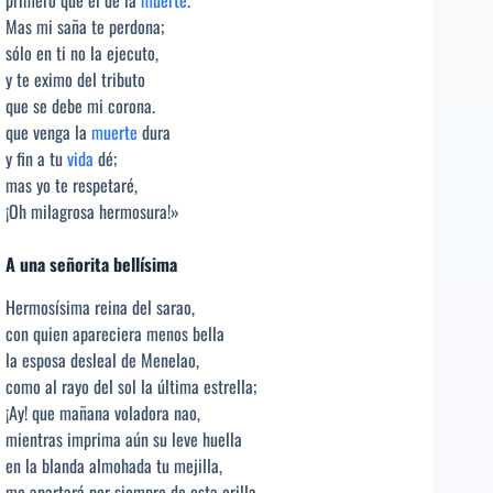
primero que el de la
muerte
.
Mas mi saña te perdona;
sólo en ti no la ejecuto,
y te eximo del tributo
que se debe mi corona.
que venga la
muerte
dura
y fin a tu
vida
dé;
mas yo te respetaré,
¡Oh milagrosa hermosura!»
A una señorita bellísima
Hermosísima reina del sarao,
con quien apareciera menos bella
la esposa desleal de Menelao,
como al rayo del sol la última estrella;
¡Ay! que mañana voladora nao,
mientras imprima aún su leve huella
en la blanda almohada tu mejilla,
me apartará por siempre de esta orilla.