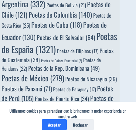
Argentina
(332)
Poetas de
Poetas de Bolivia
(21)
Poetas de Colombia
(140)
Chile
(121)
Poetas de
Poetas de
Poetas de Cuba
(118)
Costa Rica
(25)
Poetas
Ecuador
(130)
Poetas de El Salvador
(64)
de España
(1321)
Poetas
Poetas de Filipinas
(17)
de Guatemala
(38)
Poetas de
Poetas de Guinea Ecuatorial
(3)
Poetas de la Rep. Dominicana
(49)
Honduras
(22)
Poetas de México
(279)
Poetas de Nicaragua
(36)
Poetas
Poetas de Panamá
(71)
Poetas de Paraguay
(17)
de Perú
(105)
Poetas de
Poetas de Puerto Rico
(34)
Uruguay
(120)
Poetas de Venezuela
(113)
Porfirio Barba
Utilizamos cookies para garantizar que le brindamos la mejor experiencia en
nuestra web.
Portugal
(7)
Jacob,
(2)
Ramón López Velarde,
(2)
Rosario Castellanos,
(2)
Salvador Díaz Mirón,
(2)
Aceptar
Rechazar
Víctor Peña Dacosta,
(2)