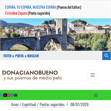
ESPAÑA, TU ESPAÑA, NUESTRA ESPAÑA
[Poema del Editor]
Cristóbal Zapata
[Poeta sugerido]
Buscar:
Botón
Saltar
...sus
al
poemas de
contenido
medio pelo
y poetas
sugeridos
Amor
/
Espiritual
/
Poetas sugeridos
08/01/2026