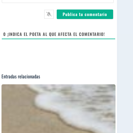
e
i
e
*
l
b
*
s
i
t
e
0
¡INDICA EL POETA AL QUE AFECTA EL COMENTARIO!
Entradas relacionadas