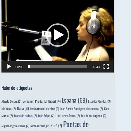
Reproductor
de
vídeo
00:00
02:43
Nube de etiquetas
España
(69)
Brasil
(4)
Benjamín Prado,
(3)
Estados Unidos
(3)
Alberto Cortez,
(2)
Italia
(6)
Ida Vitale,
(2)
José Antonio Labordeta
(2)
Juan Benito Rodríguez Manzanares,
(2)
Kepa
Murua,
(2)
Leopoldo de Luis,
(2)
León Felipe,
(2)
Luis Llorèns Torres,
(2)
Luis López Anglada,
(2)
Poetas de
Perú
(7)
Miguel Ángel Asturias,
(2)
Nicanor Parra,
(2)