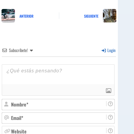
ANTERIOR
SIGUIENTE
Subscríbete!
Login
N
o
m
E
b
m
r
a
W