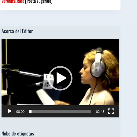
Verónica Jaffé
[Poeta sugerido]
Acerca del Editor
Reproductor
de
vídeo
00:00
02:43
Nube de etiquetas