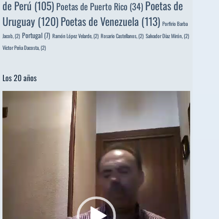
de Perú
(105)
Poetas de
Poetas de Puerto Rico
(34)
Uruguay
(120)
Poetas de Venezuela
(113)
Porfirio Barba
Portugal
(7)
Jacob,
(2)
Ramón López Velarde,
(2)
Rosario Castellanos,
(2)
Salvador Díaz Mirón,
(2)
Víctor Peña Dacosta,
(2)
Los 20 años
Reproductor
de
vídeo