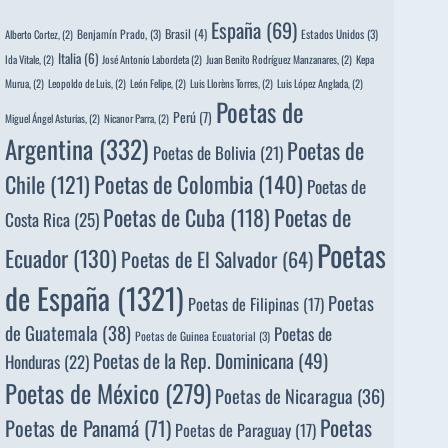
España
(69)
Brasil
(4)
Benjamín Prado,
(3)
Estados Unidos
(3)
Alberto Cortez,
(2)
Italia
(6)
Ida Vitale,
(2)
José Antonio Labordeta
(2)
Juan Benito Rodríguez Manzanares,
(2)
Kepa
Murua,
(2)
Leopoldo de Luis,
(2)
León Felipe,
(2)
Luis Llorèns Torres,
(2)
Luis López Anglada,
(2)
Poetas de
Perú
(7)
Miguel Ángel Asturias,
(2)
Nicanor Parra,
(2)
Argentina
(332)
Poetas de
Poetas de Bolivia
(21)
Poetas de Colombia
(140)
Chile
(121)
Poetas de
Poetas de
Poetas de Cuba
(118)
Costa Rica
(25)
Poetas
Ecuador
(130)
Poetas de El Salvador
(64)
de España
(1321)
Poetas
Poetas de Filipinas
(17)
de Guatemala
(38)
Poetas de
Poetas de Guinea Ecuatorial
(3)
Poetas de la Rep. Dominicana
(49)
Honduras
(22)
Poetas de México
(279)
Poetas de Nicaragua
(36)
Poetas
Poetas de Panamá
(71)
Poetas de Paraguay
(17)