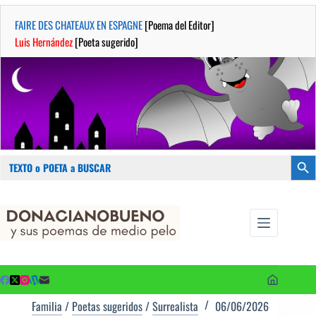
FAIRE DES CHATEAUX EN ESPAGNE
[Poema del Editor]
Luis Hernández
[Poeta sugerido]
Buscar:
Botón
Saltar
...sus
al
poemas de
contenido
medio pelo
y poetas
sugeridos
Familia
/
Poetas sugeridos
/
Surrealista
06/06/2026