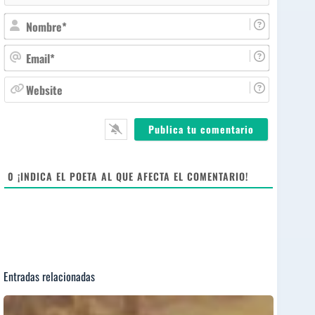
N
o
m
E
b
m
r
a
W
e
i
e
*
l
b
*
s
i
t
e
0
¡INDICA EL POETA AL QUE AFECTA EL COMENTARIO!
Entradas relacionadas