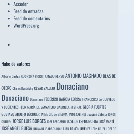
Acceder
Feed de entradas
Feed de comentarios
WordPress.org
Nube de autores
ANTONIO MACHADO
BLAS DE
Alberto Cortez
AMADO NERVO
ALFONSINA STORNI
Donaciano
OTERO
CÉSAR VALLEJO
Charles Baudelaire
Donaciano
FEDERICO GARCÍA LORCA
FRANCISCO de QUEVEDO
Donaciano
y LUCIENTES
GLORIA FUERTES
FÉLIX MARÍA DE SAMANIEGO
GABRIELA MISTRAL
GUSTAVO ADOLFO BÉCQUER
Joaquín Sabina
JAIME GIL de BIEDMA
JAIME SABINES
JORGE
JORGE LUIS BORGES
JOSÉ DE ESPRONCEDA
JOSÉ MARTÍ
GUILLÉN
JOSÉ BERGAMIN
JOSÉ ÁNGEL BUESA
JUAN RAMÓN JIMÉNEZ
JUANA DE IBARBOUROU
LEÓN FELIPE
LOPE DE