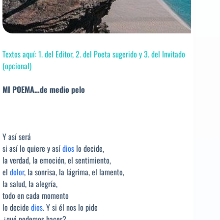
Textos aquí: 1. del Editor, 2. del Poeta sugerido y 3. del Invitado
(opcional)
MI POEMA…de medio pelo
Y así será
si así lo quiere y así
dios
lo decide,
la verdad, la emoción, el sentimiento,
el
dolor
, la sonrisa, la lágrima, el lamento,
la salud, la alegría,
todo en cada momento
lo decide
dios
. Y si él nos lo pide
¿qué podemos hacer?