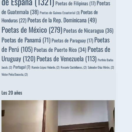
de España
(1321)
Poetas
Poetas de Filipinas
(17)
de Guatemala
(38)
Poetas de
Poetas de Guinea Ecuatorial
(3)
Poetas de la Rep. Dominicana
(49)
Honduras
(22)
Poetas de México
(279)
Poetas de Nicaragua
(36)
Poetas
Poetas de Panamá
(71)
Poetas de Paraguay
(17)
de Perú
(105)
Poetas de
Poetas de Puerto Rico
(34)
Uruguay
(120)
Poetas de Venezuela
(113)
Porfirio Barba
Portugal
(7)
Jacob,
(2)
Ramón López Velarde,
(2)
Rosario Castellanos,
(2)
Salvador Díaz Mirón,
(2)
Víctor Peña Dacosta,
(2)
Los 20 años
Reproductor
de
vídeo