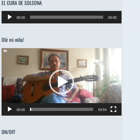
EL CURA DE SOLSONA
Reproductor
00:00
00:00
de
audio
Olé mi niña!
Reproductor
de
vídeo
00:00
03:54
ON/OFF