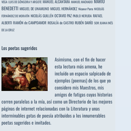
MARIO
MANUEL ALCÁNTARA
VEGA
LUIS DE GÓNGORA Y ARGOTE
MANUEL MACHADO
BENEDETTI
MIGUEL DE UNAMUNO
MIGUEL HERNÁNDEZ
Nicanor Parra
NICOLÁS
OCTAVIO PAZ
RAFAEL
NICOLÁS GUILLÉN
PABLO NERUDA
FERNÁNDEZ DE MORATÍN
ALBERTI
RAMÓN de CAMPOAMOR
RUBÉN DARÍO
ROSALÍA de CASTRO
SOR JUANA INÉS
DE LA CRUZ
Los poetas sugeridos
Asimismo, con el fin de hacer
esta lectura más amena, he
incluído un espacio salpicado de
ejemplos (poemas) de los que yo
considero mis Maestros, mis
amigos de fatigas cuyas historias
corren paralelas a la mía, así como un Directorio de las mejores
páginas de internet relacionadas con la Literatura y unas
interminables gotas de poesía atribuidos a los
innumerables
poetas sugeridos
e invitados.