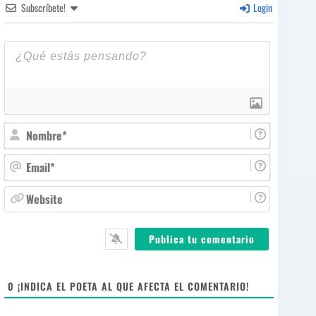
Subscríbete!
Login
N
o
m
E
b
m
r
a
W
e
i
e
*
l
b
*
s
i
t
e
0
¡INDICA EL POETA AL QUE AFECTA EL COMENTARIO!