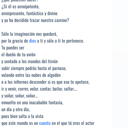
¿Si él es omnipotente,
omnipresente, fantástico y divino
y ya ha decidido trazar nuestro camino?
Sólo la imaginación nos quedará,
por la gracia de
dios
a ti y sólo a ti te pertenece.
Tu puedes ser
el dueño de tu avión
y sentado a los mandos del timón
subir siempre podrás hasta el parnaso,
volando entre las nubes de algodón
o a los infiernos descender si es que eso te apetece,
ir y venir, correr, volar, cantar, bailar, saltar….
y soñar, soñar, soñar…
envuelto en una inacabable fantasía,
un día y otro día,
pues bien salta a la vista
que este mundo es un
cuento
en el que tú eres el actor