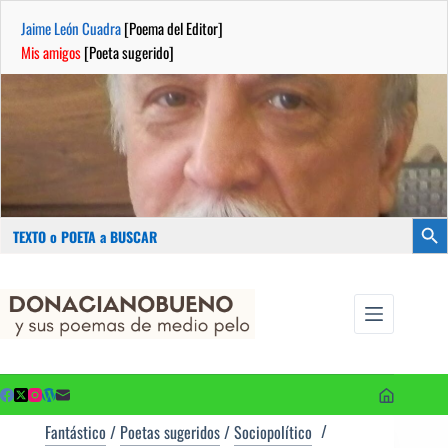
Jaime León Cuadra
[Poema del Editor]
Mis amigos
[Poeta sugerido]
Buscar:
Botón
Saltar
...sus
al
poemas de
contenido
medio pelo
y poetas
sugeridos
Fantástico
/
Poetas sugeridos
/
Sociopolítico