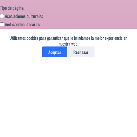
Tipo de página
Asociaciones culturales
Audio/video literarios
Blogs literarios
Utilizamos cookies para garantizar que le brindamos la mejor experiencia en
Editoriales literatura
nuestra web.
Festivales literarios
Aceptar
Rechazar
Formación escritores
Miscelanea
Portales literarios
Revistas de Literatura
Webs literarias
Copyright © Salvo los poemas del Editor que pueden ser
reproducidos con solo poner la firma que aparece debajo de los
mismos, del resto, los derechos corresponden a sus respectivos
autores. La nuestra es simplemente una labor de colaboración a la