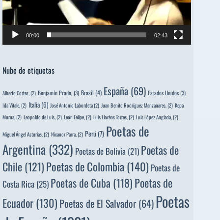
00:00
02:43
Nube de etiquetas
España
(69)
Brasil
(4)
Benjamín Prado,
(3)
Estados Unidos
(3)
Alberto Cortez,
(2)
Italia
(6)
Ida Vitale,
(2)
José Antonio Labordeta
(2)
Juan Benito Rodríguez Manzanares,
(2)
Kepa
Murua,
(2)
Leopoldo de Luis,
(2)
León Felipe,
(2)
Luis Llorèns Torres,
(2)
Luis López Anglada,
(2)
Poetas de
Perú
(7)
Miguel Ángel Asturias,
(2)
Nicanor Parra,
(2)
Argentina
(332)
Poetas de
Poetas de Bolivia
(21)
Poetas de Colombia
(140)
Chile
(121)
Poetas de
Poetas de
Poetas de Cuba
(118)
Costa Rica
(25)
Poetas
Ecuador
(130)
Poetas de El Salvador
(64)