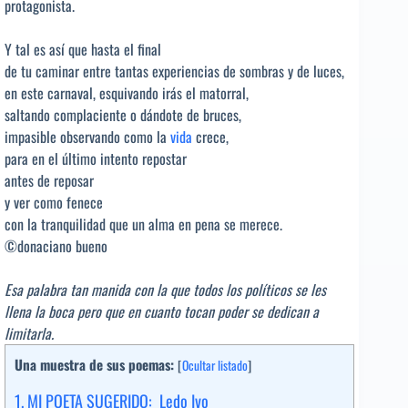
protagonista.
Y tal es así que hasta el final
de tu caminar entre tantas experiencias de sombras y de luces,
en este carnaval, esquivando irás el matorral,
saltando complaciente o dándote de bruces,
impasible observando como la
vida
crece,
para en el último intento repostar
antes de reposar
y ver como fenece
con la tranquilidad que un alma en pena se merece.
©donaciano bueno
Esa palabra tan manida con la que todos los políticos se les
llena la boca pero que en cuanto tocan poder se dedican a
limitarla.
Una muestra de sus poemas:
[
Ocultar listado
]
1.
MI POETA SUGERIDO: Ledo Ivo