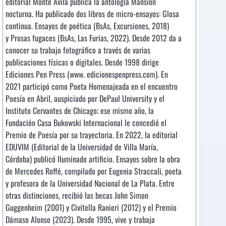
editorial Monte Ávila publica la antología
Mansión
nocturna.
Ha publicado dos libros de micro-ensayos:
Glosa
continua. Ensayos de poética
(BsAs, Excursiones, 2018)
y
Prosas fugaces
(BsAs, Las Furias, 2022). Desde 2012 da a
conocer su trabajo fotográfico a través de varias
publicaciones físicas o digitales. Desde 1998 dirige
Ediciones Pen Press (
www. edicionespenpress.com
). En
2021 participó como Poeta Homenajeada en el encuentro
Poesía en Abril, auspiciado por DePaul University y el
Instituto Cervantes de Chicago; ese mismo año, la
Fundación Casa Bukowski Internacional le concedió el
Premio de Poesía por su trayectoria. En 2022, la editorial
EDUVIM (Editorial de la Universidad de Villa María,
Córdoba) publicó
Iluminado artificio. Ensayos sobre la obra
de Mercedes Roffé
, compilado por Eugenia Straccali, poeta
y profesora de la Universidad Nacional de La Plata. Entre
otras distinciones, recibió las becas John Simon
Guggenheim (2001) y Civitella Ranieri (2012) y el Premio
Dámaso Alonso (2023). Desde 1995, vive y trabaja