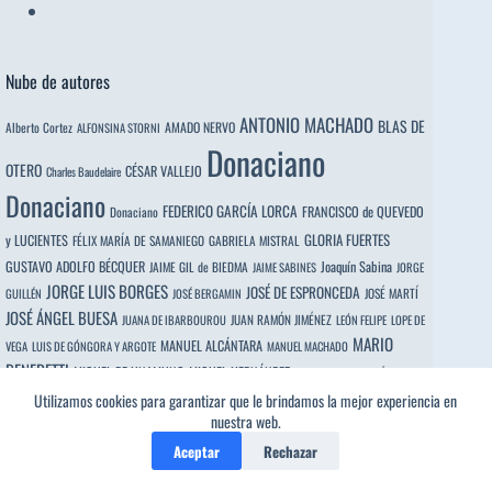
Nube de autores
ANTONIO MACHADO
BLAS DE
Alberto Cortez
AMADO NERVO
ALFONSINA STORNI
Donaciano
OTERO
CÉSAR VALLEJO
Charles Baudelaire
Donaciano
FEDERICO GARCÍA LORCA
FRANCISCO de QUEVEDO
Donaciano
y LUCIENTES
GLORIA FUERTES
FÉLIX MARÍA DE SAMANIEGO
GABRIELA MISTRAL
GUSTAVO ADOLFO BÉCQUER
Joaquín Sabina
JAIME GIL de BIEDMA
JAIME SABINES
JORGE
JORGE LUIS BORGES
JOSÉ DE ESPRONCEDA
JOSÉ MARTÍ
GUILLÉN
JOSÉ BERGAMIN
JOSÉ ÁNGEL BUESA
JUAN RAMÓN JIMÉNEZ
JUANA DE IBARBOUROU
LEÓN FELIPE
LOPE DE
MARIO
MANUEL ALCÁNTARA
VEGA
LUIS DE GÓNGORA Y ARGOTE
MANUEL MACHADO
BENEDETTI
MIGUEL DE UNAMUNO
MIGUEL HERNÁNDEZ
Nicanor Parra
NICOLÁS
OCTAVIO PAZ
RAFAEL
NICOLÁS GUILLÉN
PABLO NERUDA
Utilizamos cookies para garantizar que le brindamos la mejor experiencia en
FERNÁNDEZ DE MORATÍN
nuestra web.
ALBERTI
RAMÓN de CAMPOAMOR
RUBÉN DARÍO
ROSALÍA de CASTRO
SOR JUANA INÉS
Aceptar
Rechazar
DE LA CRUZ