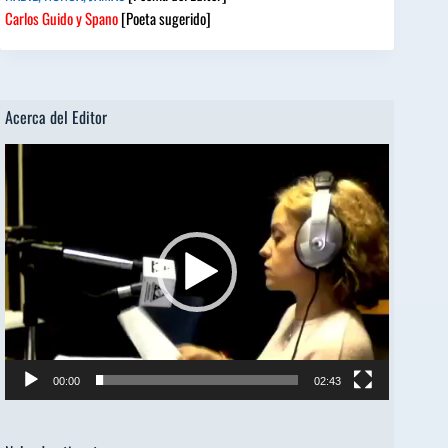
Carlos Guido y Spano
[Poeta sugerido]
Acerca del Editor
Reproductor
de
vídeo
00:00
02:43