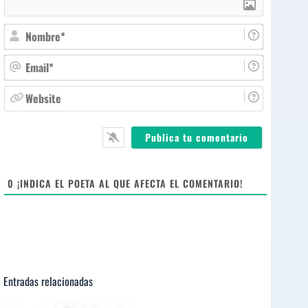
N
o
m
E
b
m
r
a
W
e
i
e
*
l
b
*
s
i
t
e
0
¡INDICA EL POETA AL QUE AFECTA EL COMENTARIO!
Entradas relacionadas