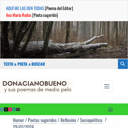
AQUÍ ME LAS DEN TODAS
[Poema del Editor]
Ana María Rodas
[Poeta sugerido]
Buscar:
Botón
Saltar
...sus
al
poemas de
contenido
medio pelo
y poetas
sugeridos
Humor
/
Poetas sugeridos
/
Reflexión
/
Sociopolítico
29/07/2026