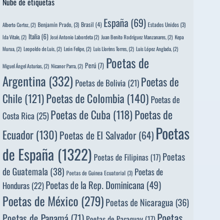
Nube de etiquetas
España
(69)
Brasil
(4)
Benjamín Prado,
(3)
Estados Unidos
(3)
Alberto Cortez,
(2)
Italia
(6)
Ida Vitale,
(2)
José Antonio Labordeta
(2)
Juan Benito Rodríguez Manzanares,
(2)
Kepa
Murua,
(2)
Leopoldo de Luis,
(2)
León Felipe,
(2)
Luis Llorèns Torres,
(2)
Luis López Anglada,
(2)
Poetas de
Perú
(7)
Miguel Ángel Asturias,
(2)
Nicanor Parra,
(2)
Argentina
(332)
Poetas de
Poetas de Bolivia
(21)
Poetas de Colombia
(140)
Chile
(121)
Poetas de
Poetas de
Poetas de Cuba
(118)
Costa Rica
(25)
Poetas
Ecuador
(130)
Poetas de El Salvador
(64)
de España
(1322)
Poetas
Poetas de Filipinas
(17)
de Guatemala
(38)
Poetas de
Poetas de Guinea Ecuatorial
(3)
Poetas de la Rep. Dominicana
(49)
Honduras
(22)
Poetas de México
(279)
Poetas de Nicaragua
(36)
Poetas
Poetas de Panamá
(71)
Poetas de Paraguay
(17)