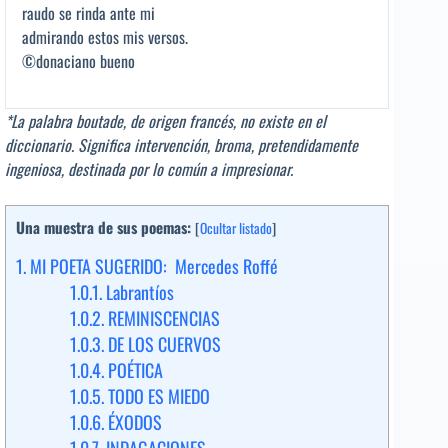
raudo se rinda ante mi
admirando estos mis versos.
©donaciano bueno
*La palabra boutade, de origen francés, no existe en el
diccionario. Significa intervención, broma, pretendidamente
ingeniosa, destinada por lo común a impresionar.
Una muestra de sus poemas:
[
Ocultar listado
]
1.
MI POETA SUGERIDO: Mercedes Roffé
1.0.1.
Labrantíos
1.0.2.
REMINISCENCIAS
1.0.3.
DE LOS CUERVOS
1.0.4.
POÉTICA
1.0.5.
TODO ES MIEDO
1.0.6.
ÉXODOS