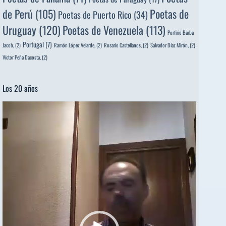
de Perú
(105)
Poetas de
Poetas de Puerto Rico
(34)
Uruguay
(120)
Poetas de Venezuela
(113)
Porfirio Barba
Portugal
(7)
Jacob,
(2)
Ramón López Velarde,
(2)
Rosario Castellanos,
(2)
Salvador Díaz Mirón,
(2)
Víctor Peña Dacosta,
(2)
Los 20 años
Reproductor
de
vídeo