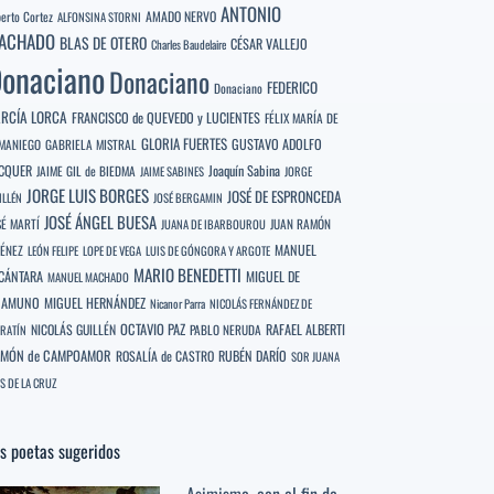
ANTONIO
berto Cortez
AMADO NERVO
ALFONSINA STORNI
ACHADO
BLAS DE OTERO
CÉSAR VALLEJO
Charles Baudelaire
onaciano
Donaciano
FEDERICO
Donaciano
RCÍA LORCA
FRANCISCO de QUEVEDO y LUCIENTES
FÉLIX MARÍA DE
GLORIA FUERTES
GUSTAVO ADOLFO
MANIEGO
GABRIELA MISTRAL
CQUER
Joaquín Sabina
JAIME GIL de BIEDMA
JAIME SABINES
JORGE
JORGE LUIS BORGES
JOSÉ DE ESPRONCEDA
ILLÉN
JOSÉ BERGAMIN
JOSÉ ÁNGEL BUESA
SÉ MARTÍ
JUAN RAMÓN
JUANA DE IBARBOUROU
MANUEL
MÉNEZ
LEÓN FELIPE
LOPE DE VEGA
LUIS DE GÓNGORA Y ARGOTE
MARIO BENEDETTI
CÁNTARA
MIGUEL DE
MANUEL MACHADO
NAMUNO
MIGUEL HERNÁNDEZ
Nicanor Parra
NICOLÁS FERNÁNDEZ DE
OCTAVIO PAZ
RAFAEL ALBERTI
NICOLÁS GUILLÉN
PABLO NERUDA
RATÍN
MÓN de CAMPOAMOR
RUBÉN DARÍO
ROSALÍA de CASTRO
SOR JUANA
S DE LA CRUZ
s poetas sugeridos