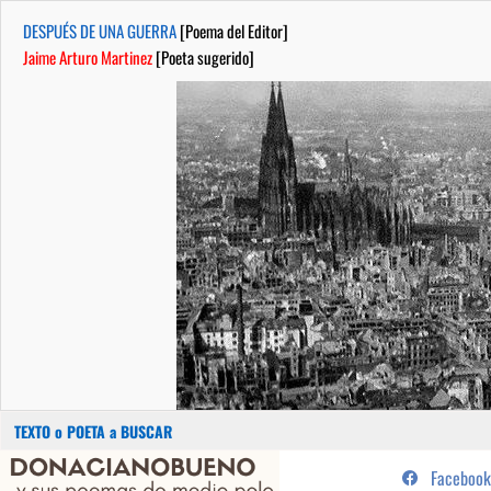
DESPUÉS DE UNA GUERRA
[Poema del Editor]
Jaime Arturo Martinez
[Poeta sugerido]
Buscar:
Saltar
...sus poemas de medio pelo y
Facebook
al