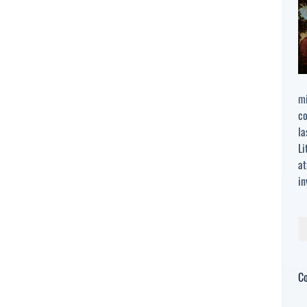
mi
co
la
Li
at
in
Bu
C