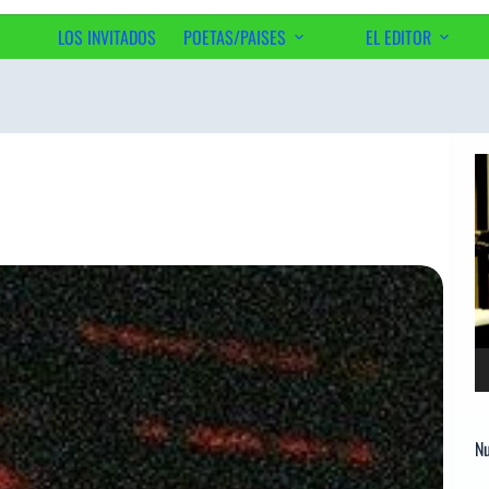
LOS INVITADOS
POETAS/PAISES
EL EDITOR
Ac
Re
d
ví
Nu