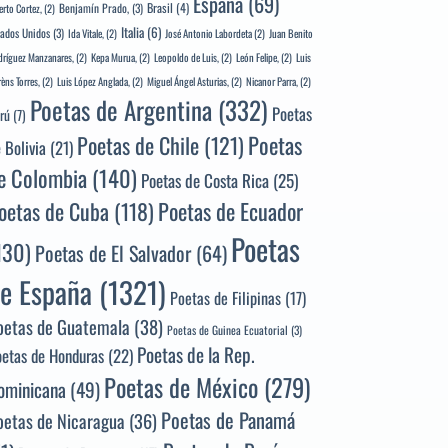
España
(69)
Brasil
(4)
Benjamín Prado,
(3)
erto Cortez,
(2)
Italia
(6)
tados Unidos
(3)
Ida Vitale,
(2)
José Antonio Labordeta
(2)
Juan Benito
ríguez Manzanares,
(2)
Kepa Murua,
(2)
Leopoldo de Luis,
(2)
León Felipe,
(2)
Luis
rèns Torres,
(2)
Luis López Anglada,
(2)
Miguel Ángel Asturias,
(2)
Nicanor Parra,
(2)
Poetas de Argentina
(332)
Poetas
rú
(7)
Poetas
Poetas de Chile
(121)
 Bolivia
(21)
e Colombia
(140)
Poetas de Costa Rica
(25)
Poetas de Ecuador
oetas de Cuba
(118)
Poetas
130)
Poetas de El Salvador
(64)
e España
(1321)
Poetas de Filipinas
(17)
oetas de Guatemala
(38)
Poetas de Guinea Ecuatorial
(3)
Poetas de la Rep.
oetas de Honduras
(22)
Poetas de México
(279)
ominicana
(49)
Poetas de Panamá
oetas de Nicaragua
(36)