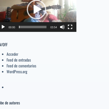
deo
el
volumen.
00:00
03:54
N/OFF
Acceder
Feed de entradas
Feed de comentarios
WordPress.org
be de autores