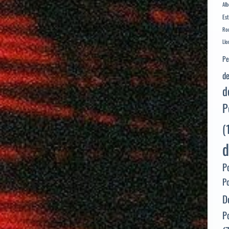
Alb
Es
Rod
Llo
Pe
de
d
P
(
d
P
P
D
P