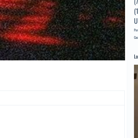
(
(
U
Por
Cas
Lo
Re
d
ví