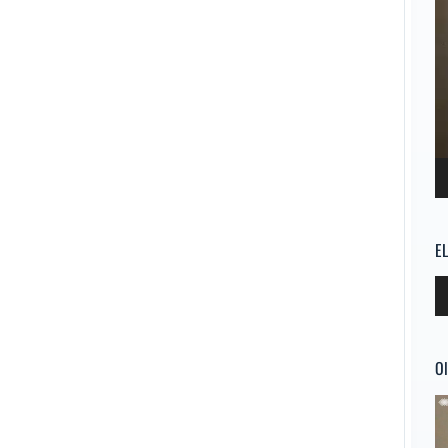
E
Re
d
au
Ol
Re
d