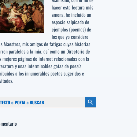
Asimismo, con el fin de
hacer esta lectura más
amena, he incluído un
espacio salpicado de
ejemplos (poemas) de
los que yo considero
s Maestros, mis amigos de fatigas cuyas historias
rren paralelas a la mía, así como un Directorio de
s mejores páginas de internet relacionadas con la
teratura y unas interminables gotas de poesía
ribuidos a los
innumerables poetas sugeridos
e
vitados.
scar:
Botón de búsqueda
omentario