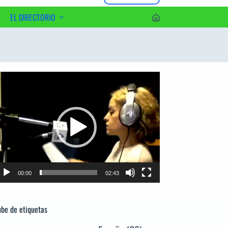
EL DIRECTORIO
erca del Editor
productor
e
deo
00:00
02:43
be de etiquetas