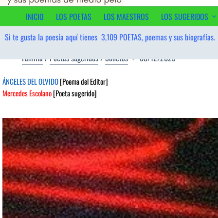
contenido
INICIO
LOS POETAS
LOS MAESTROS
LOS SUGERIDOS
Si te gusta la poesía aquí tienes
3,109
POETAS, poemas y sus biografías.
Familia
/
Poetas sugeridos
/
Sonetos
08/12/2025
ÁNGELES DEL OLVIDO
[Poema del Editor]
Mercedes Escolano
[Poeta sugerido]