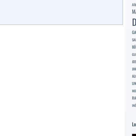
Al
M
D
GA
SA
BÉ
GU
JO
JI
AL
U
MO
RA
INÉ
Lo