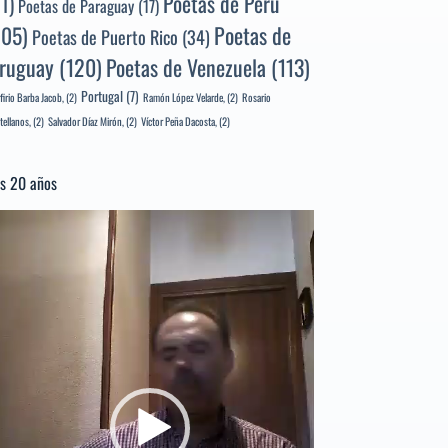
Poetas de Perú
71)
Poetas de Paraguay
(17)
105)
Poetas de
Poetas de Puerto Rico
(34)
ruguay
(120)
Poetas de Venezuela
(113)
Portugal
(7)
firio Barba Jacob,
(2)
Ramón López Velarde,
(2)
Rosario
tellanos,
(2)
Salvador Díaz Mirón,
(2)
Víctor Peña Dacosta,
(2)
s 20 años
productor
e
deo