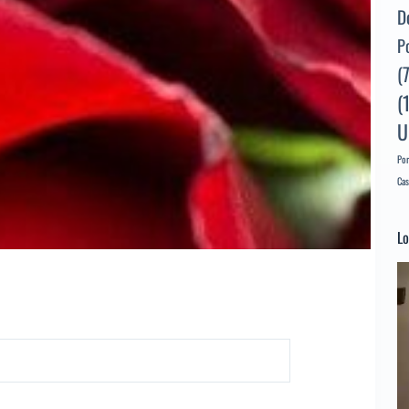
D
P
(
(
U
Por
Cas
Lo
Re
d
ví