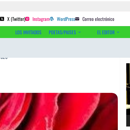
 poetas sugeridos
X (Twitter)
Instagram
WordPress
Correo electrónico
LOS INVITADOS
POETAS/PAISES
EL EDITOR
Ac
2026
Re
d
ví