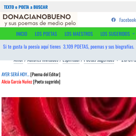
Buscar:
Saltar
...sus poemas de medio pelo y
Facebook
al
contenido
INICIO
LOS POETAS
LOS MAESTROS
LOS SUGERIDOS
Si te gusta la poesía aquí tienes
3,109
POETAS, poemas y sus biografías.
Amor
/
Autores invitados
/
Espiritual
/
Poetas sugeridos
20/07/
AYER SERÁ HOY…
[Poema del Editor]
Alicia García Nuñez
[Poeta sugerido]