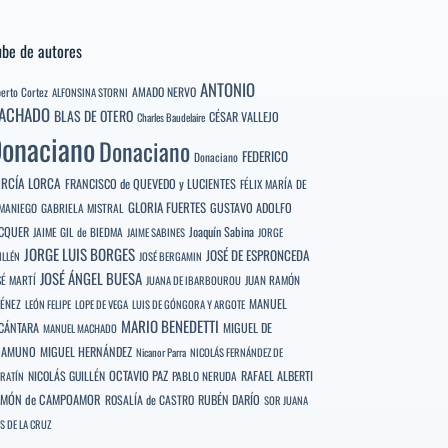
be de autores
ANTONIO
berto Cortez
AMADO NERVO
ALFONSINA STORNI
ACHADO
BLAS DE OTERO
CÉSAR VALLEJO
Charles Baudelaire
onaciano
Donaciano
FEDERICO
Donaciano
RCÍA LORCA
FRANCISCO de QUEVEDO y LUCIENTES
FÉLIX MARÍA DE
GLORIA FUERTES
GUSTAVO ADOLFO
MANIEGO
GABRIELA MISTRAL
CQUER
Joaquín Sabina
JAIME GIL de BIEDMA
JAIME SABINES
JORGE
JORGE LUIS BORGES
JOSÉ DE ESPRONCEDA
ILLÉN
JOSÉ BERGAMIN
JOSÉ ÁNGEL BUESA
SÉ MARTÍ
JUAN RAMÓN
JUANA DE IBARBOUROU
MANUEL
MÉNEZ
LEÓN FELIPE
LOPE DE VEGA
LUIS DE GÓNGORA Y ARGOTE
MARIO BENEDETTI
CÁNTARA
MIGUEL DE
MANUEL MACHADO
NAMUNO
MIGUEL HERNÁNDEZ
Nicanor Parra
NICOLÁS FERNÁNDEZ DE
OCTAVIO PAZ
RAFAEL ALBERTI
NICOLÁS GUILLÉN
PABLO NERUDA
RATÍN
MÓN de CAMPOAMOR
RUBÉN DARÍO
ROSALÍA de CASTRO
SOR JUANA
S DE LA CRUZ