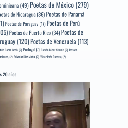
Poetas de México
(279)
ominicana
(49)
Poetas de Panamá
oetas de Nicaragua
(36)
Poetas de Perú
71)
Poetas de Paraguay
(17)
105)
Poetas de
Poetas de Puerto Rico
(34)
ruguay
(120)
Poetas de Venezuela
(113)
Portugal
(7)
firio Barba Jacob,
(2)
Ramón López Velarde,
(2)
Rosario
tellanos,
(2)
Salvador Díaz Mirón,
(2)
Víctor Peña Dacosta,
(2)
s 20 años
productor
e
deo