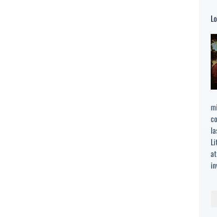
Lo
mi
co
la
Li
at
in
Bu