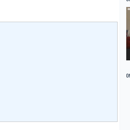
Re
d
ví
O