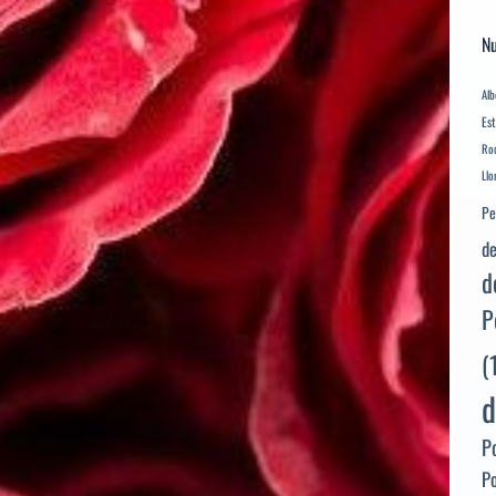
Nu
Alb
Es
Rod
Llo
Pe
de
d
P
(
d
P
P