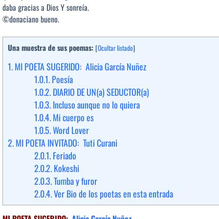
daba gracias a Dios Y sonreía.
©donaciano bueno.
Una muestra de sus poemas:
[
Ocultar listado
]
1.
MI POETA SUGERIDO: Alicia García Nuñez
1.0.1.
Poesía
1.0.2.
DIARIO DE UN(a) SEDUCTOR(a)
1.0.3.
Incluso aunque no lo quiera
1.0.4.
Mi cuerpo es
1.0.5.
Word Lover
2.
MI POETA INVITADO: Tuti Curani
2.0.1.
Feriado
2.0.2.
Kokeshi
2.0.3.
Tumba y furor
2.0.4.
Ver Bio de los poetas en esta entrada
MI POETA SUGERIDO:
Alicia García Nuñez