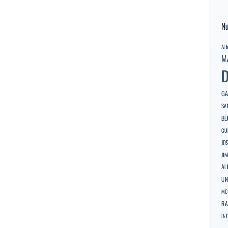
Nu
Al
M
D
GA
SA
BÉ
GU
JO
JI
AL
U
MO
RA
INÉ