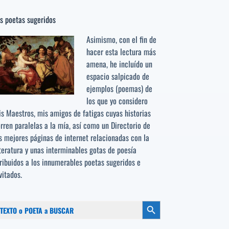
s poetas sugeridos
Asimismo, con el fin de
hacer esta lectura más
amena, he incluído un
espacio salpicado de
ejemplos (poemas) de
los que yo considero
s Maestros, mis amigos de fatigas cuyas historias
rren paralelas a la mía, así como un Directorio de
s mejores páginas de internet relacionadas con la
teratura y unas interminables gotas de poesía
ribuidos a los
innumerables poetas sugeridos
e
vitados.
scar:
Botón de búsqueda