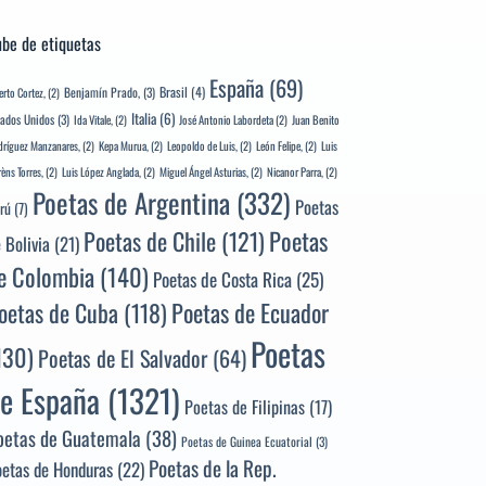
be de etiquetas
España
(69)
Brasil
(4)
Benjamín Prado,
(3)
erto Cortez,
(2)
Italia
(6)
tados Unidos
(3)
Ida Vitale,
(2)
José Antonio Labordeta
(2)
Juan Benito
ríguez Manzanares,
(2)
Kepa Murua,
(2)
Leopoldo de Luis,
(2)
León Felipe,
(2)
Luis
rèns Torres,
(2)
Luis López Anglada,
(2)
Miguel Ángel Asturias,
(2)
Nicanor Parra,
(2)
Poetas de Argentina
(332)
Poetas
rú
(7)
Poetas
Poetas de Chile
(121)
 Bolivia
(21)
e Colombia
(140)
Poetas de Costa Rica
(25)
Poetas de Ecuador
oetas de Cuba
(118)
Poetas
130)
Poetas de El Salvador
(64)
e España
(1321)
Poetas de Filipinas
(17)
oetas de Guatemala
(38)
Poetas de Guinea Ecuatorial
(3)
Poetas de la Rep.
oetas de Honduras
(22)