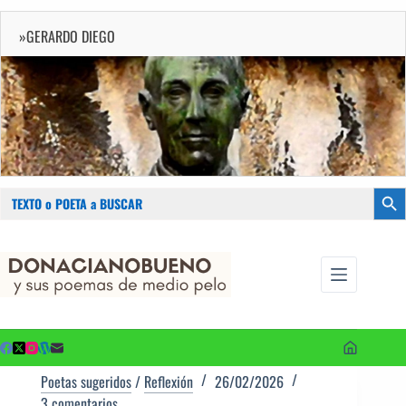
»GERARDO DIEGO
Buscar:
Botón
Saltar
...sus
al
poemas de
contenido
medio pelo
y poetas
sugeridos
Poetas sugeridos
/
Reflexión
26/02/2026
3 comentarios