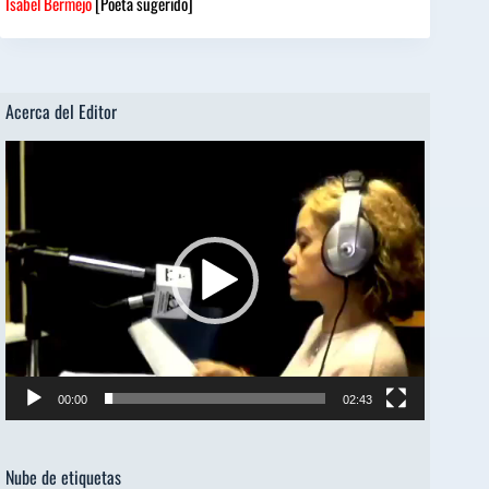
Isabel Bermejo
[Poeta sugerido]
Acerca del Editor
Reproductor
de
vídeo
00:00
02:43
Nube de etiquetas