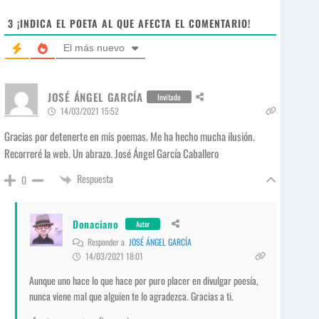
t
e
3
¡INDICA EL POETA AL QUE AFECTA EL COMENTARIO!
El más nuevo
JOSÉ ÁNGEL GARCÍA
Invitado
14/03/2021 15:52
Gracias por detenerte en mis poemas. Me ha hecho mucha ilusión.
Recorreré la web. Un abrazo. José Ángel García Caballero
Respuesta
0
Donaciano
Autor
Responder a
JOSÉ ÁNGEL GARCÍA
14/03/2021 18:01
Aunque uno hace lo que hace por puro placer en divulgar poesía,
nunca viene mal que alguien te lo agradezca. Gracias a ti.