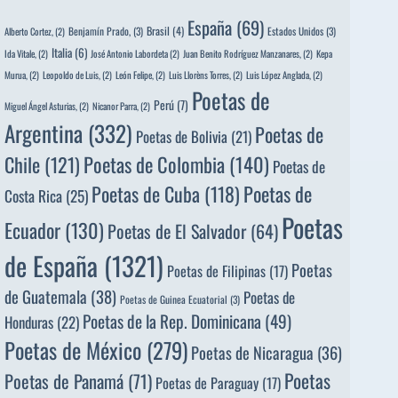
España
(69)
Brasil
(4)
Benjamín Prado,
(3)
Estados Unidos
(3)
Alberto Cortez,
(2)
Italia
(6)
Ida Vitale,
(2)
José Antonio Labordeta
(2)
Juan Benito Rodríguez Manzanares,
(2)
Kepa
Murua,
(2)
Leopoldo de Luis,
(2)
León Felipe,
(2)
Luis Llorèns Torres,
(2)
Luis López Anglada,
(2)
Poetas de
Perú
(7)
Miguel Ángel Asturias,
(2)
Nicanor Parra,
(2)
Argentina
(332)
Poetas de
Poetas de Bolivia
(21)
Poetas de Colombia
(140)
Chile
(121)
Poetas de
Poetas de
Poetas de Cuba
(118)
Costa Rica
(25)
Poetas
Ecuador
(130)
Poetas de El Salvador
(64)
de España
(1321)
Poetas
Poetas de Filipinas
(17)
de Guatemala
(38)
Poetas de
Poetas de Guinea Ecuatorial
(3)
Poetas de la Rep. Dominicana
(49)
Honduras
(22)
Poetas de México
(279)
Poetas de Nicaragua
(36)
Poetas
Poetas de Panamá
(71)
Poetas de Paraguay
(17)