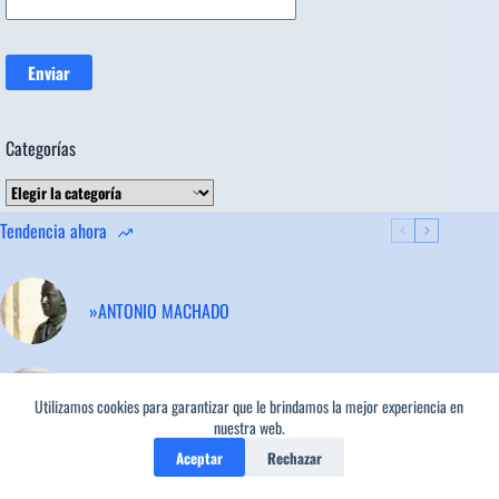
Categorías
Categorías
Tendencia ahora
»ANTONIO MACHADO
»JOSÉ ÁNGEL BUESA
Utilizamos cookies para garantizar que le brindamos la mejor experiencia en
3
nuestra web.
Aceptar
Rechazar
»MARIO BENEDETTI