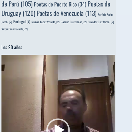
de Perú
(105)
Poetas de
Poetas de Puerto Rico
(34)
Uruguay
(120)
Poetas de Venezuela
(113)
Porfirio Barba
Portugal
(7)
Jacob,
(2)
Ramón López Velarde,
(2)
Rosario Castellanos,
(2)
Salvador Díaz Mirón,
(2)
Víctor Peña Dacosta,
(2)
Los 20 años
Reproductor
de
vídeo