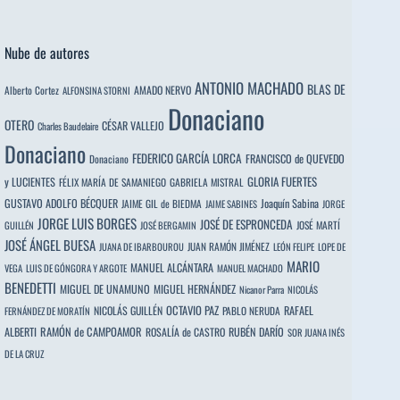
Nube de autores
ANTONIO MACHADO
BLAS DE
Alberto Cortez
AMADO NERVO
ALFONSINA STORNI
Donaciano
OTERO
CÉSAR VALLEJO
Charles Baudelaire
Donaciano
FEDERICO GARCÍA LORCA
FRANCISCO de QUEVEDO
Donaciano
y LUCIENTES
GLORIA FUERTES
FÉLIX MARÍA DE SAMANIEGO
GABRIELA MISTRAL
GUSTAVO ADOLFO BÉCQUER
Joaquín Sabina
JAIME GIL de BIEDMA
JAIME SABINES
JORGE
JORGE LUIS BORGES
JOSÉ DE ESPRONCEDA
JOSÉ MARTÍ
GUILLÉN
JOSÉ BERGAMIN
JOSÉ ÁNGEL BUESA
JUAN RAMÓN JIMÉNEZ
JUANA DE IBARBOUROU
LEÓN FELIPE
LOPE DE
MARIO
MANUEL ALCÁNTARA
VEGA
LUIS DE GÓNGORA Y ARGOTE
MANUEL MACHADO
BENEDETTI
MIGUEL DE UNAMUNO
MIGUEL HERNÁNDEZ
Nicanor Parra
NICOLÁS
OCTAVIO PAZ
RAFAEL
NICOLÁS GUILLÉN
PABLO NERUDA
FERNÁNDEZ DE MORATÍN
ALBERTI
RAMÓN de CAMPOAMOR
RUBÉN DARÍO
ROSALÍA de CASTRO
SOR JUANA INÉS
DE LA CRUZ