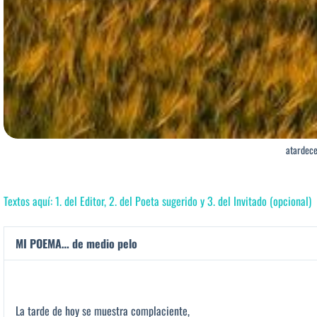
atardec
Textos aquí: 1. del Editor, 2. del Poeta sugerido y 3. del Invitado (opcional)
MI POEMA… de medio pelo
La tarde de hoy se muestra complaciente,