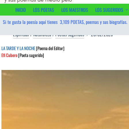
contenido
INICIO
LOS POETAS
LOS MAESTROS
LOS SUGERIDOS
Si te gusta la poesía aquí tienes
3,109
POETAS, poemas y sus biografías.
Espiritual
/
Naturaleza
/
Poetas sugeridos
26/02/2026
LA TARDE Y LA NOCHE
[Poema del Editor]
Efi Cubero
[Poeta sugerido]