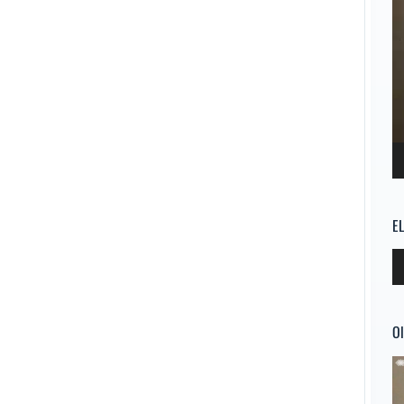
E
Re
d
au
Ol
Re
d