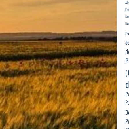
Alb
Es
Rod
Llo
Pe
de
d
P
(
d
P
P
D
P