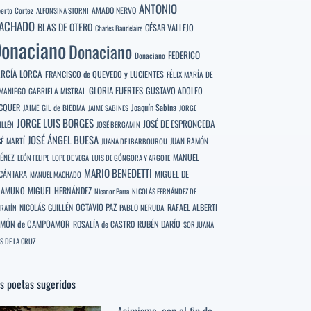
ANTONIO
berto Cortez
AMADO NERVO
ALFONSINA STORNI
ACHADO
BLAS DE OTERO
CÉSAR VALLEJO
Charles Baudelaire
onaciano
Donaciano
FEDERICO
Donaciano
RCÍA LORCA
FRANCISCO de QUEVEDO y LUCIENTES
FÉLIX MARÍA DE
GLORIA FUERTES
GUSTAVO ADOLFO
MANIEGO
GABRIELA MISTRAL
CQUER
Joaquín Sabina
JAIME GIL de BIEDMA
JAIME SABINES
JORGE
JORGE LUIS BORGES
JOSÉ DE ESPRONCEDA
ILLÉN
JOSÉ BERGAMIN
JOSÉ ÁNGEL BUESA
SÉ MARTÍ
JUAN RAMÓN
JUANA DE IBARBOUROU
MANUEL
MÉNEZ
LEÓN FELIPE
LOPE DE VEGA
LUIS DE GÓNGORA Y ARGOTE
MARIO BENEDETTI
CÁNTARA
MIGUEL DE
MANUEL MACHADO
NAMUNO
MIGUEL HERNÁNDEZ
Nicanor Parra
NICOLÁS FERNÁNDEZ DE
OCTAVIO PAZ
RAFAEL ALBERTI
NICOLÁS GUILLÉN
PABLO NERUDA
RATÍN
MÓN de CAMPOAMOR
RUBÉN DARÍO
ROSALÍA de CASTRO
SOR JUANA
S DE LA CRUZ
s poetas sugeridos