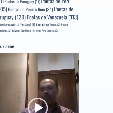
Poetas de Perú
71)
Poetas de Paraguay
(17)
105)
Poetas de
Poetas de Puerto Rico
(34)
ruguay
(120)
Poetas de Venezuela
(113)
Portugal
(7)
firio Barba Jacob,
(2)
Ramón López Velarde,
(2)
Rosario
tellanos,
(2)
Salvador Díaz Mirón,
(2)
Víctor Peña Dacosta,
(2)
s 20 años
productor
e
deo