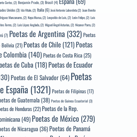
España
(69)
Brasil
(4)
Benjamín Prado,
(3)
erto Cortez,
(2)
Italia
(6)
tados Unidos
(3)
Ida Vitale,
(2)
José Antonio Labordeta
(2)
Juan Benito
ríguez Manzanares,
(2)
Kepa Murua,
(2)
Leopoldo de Luis,
(2)
León Felipe,
(2)
Luis
rèns Torres,
(2)
Luis López Anglada,
(2)
Miguel Ángel Asturias,
(2)
Nicanor Parra,
(2)
Poetas de Argentina
(332)
Poetas
rú
(7)
Poetas
Poetas de Chile
(121)
 Bolivia
(21)
e Colombia
(140)
Poetas de Costa Rica
(25)
Poetas de Ecuador
oetas de Cuba
(118)
Poetas
130)
Poetas de El Salvador
(64)
e España
(1321)
Poetas de Filipinas
(17)
oetas de Guatemala
(38)
Poetas de Guinea Ecuatorial
(3)
Poetas de la Rep.
oetas de Honduras
(22)
Poetas de México
(279)
ominicana
(49)
Poetas de Panamá
oetas de Nicaragua
(36)