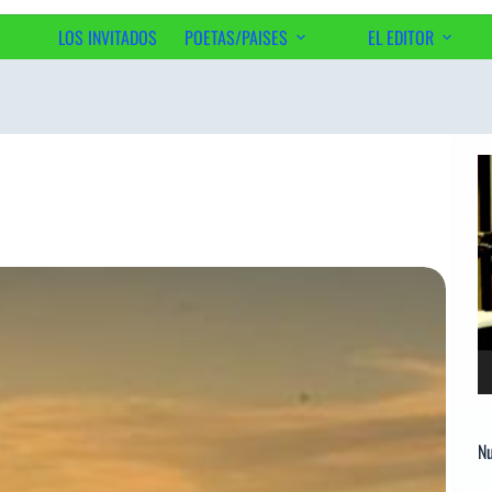
LOS INVITADOS
POETAS/PAISES
EL EDITOR
Ac
Re
d
ví
Nu