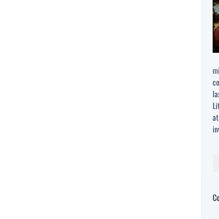
mi
co
la
Li
at
in
Bu
C