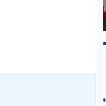
ví
O
Nu