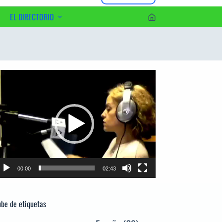
EL DIRECTORIO
erca del Editor
productor
e
deo
00:00
02:43
be de etiquetas