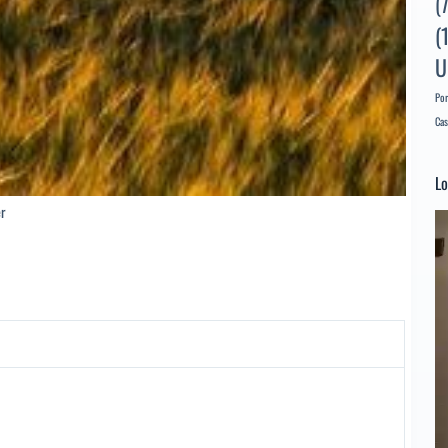
(
(
U
Por
Cas
Lo
er
Re
d
ví