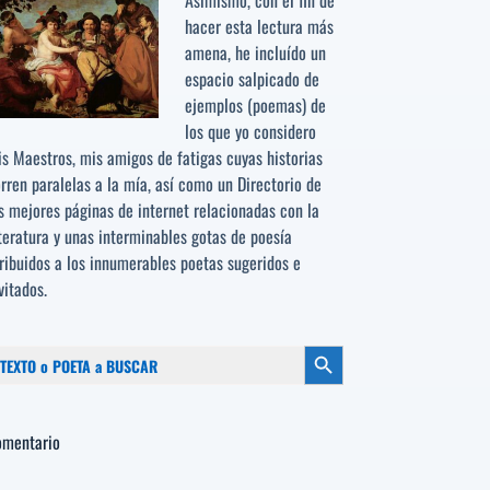
Asimismo, con el fin de
hacer esta lectura más
amena, he incluído un
espacio salpicado de
ejemplos (poemas) de
los que yo considero
s Maestros, mis amigos de fatigas cuyas historias
rren paralelas a la mía, así como un Directorio de
s mejores páginas de internet relacionadas con la
teratura y unas interminables gotas de poesía
ribuidos a los
innumerables poetas sugeridos
e
vitados.
scar:
Botón de búsqueda
omentario