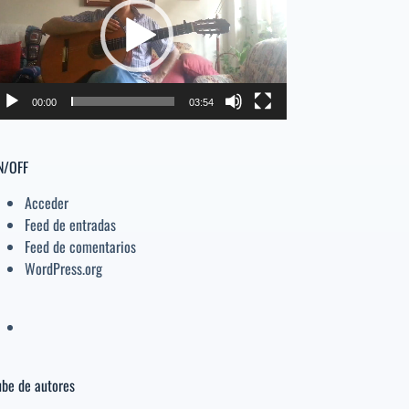
deo
el
volumen.
00:00
03:54
N/OFF
Acceder
Feed de entradas
Feed de comentarios
WordPress.org
be de autores