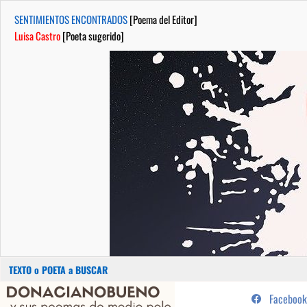
SENTIMIENTOS ENCONTRADOS
[Poema del Editor]
Luisa Castro
[Poeta sugerido]
Buscar:
Saltar
...sus poemas de medio pelo y
Facebook
al