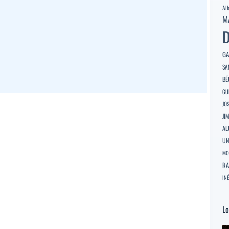
Al
M
D
GA
SA
BÉ
GU
JO
JI
AL
U
MO
RA
INÉ
Lo