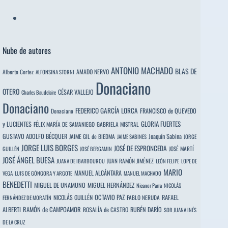
Nube de autores
ANTONIO MACHADO
BLAS DE
Alberto Cortez
AMADO NERVO
ALFONSINA STORNI
Donaciano
OTERO
CÉSAR VALLEJO
Charles Baudelaire
Donaciano
FEDERICO GARCÍA LORCA
FRANCISCO de QUEVEDO
Donaciano
y LUCIENTES
GLORIA FUERTES
FÉLIX MARÍA DE SAMANIEGO
GABRIELA MISTRAL
GUSTAVO ADOLFO BÉCQUER
Joaquín Sabina
JAIME GIL de BIEDMA
JAIME SABINES
JORGE
JORGE LUIS BORGES
JOSÉ DE ESPRONCEDA
JOSÉ MARTÍ
GUILLÉN
JOSÉ BERGAMIN
JOSÉ ÁNGEL BUESA
JUAN RAMÓN JIMÉNEZ
JUANA DE IBARBOUROU
LEÓN FELIPE
LOPE DE
MARIO
MANUEL ALCÁNTARA
VEGA
LUIS DE GÓNGORA Y ARGOTE
MANUEL MACHADO
BENEDETTI
MIGUEL DE UNAMUNO
MIGUEL HERNÁNDEZ
Nicanor Parra
NICOLÁS
OCTAVIO PAZ
RAFAEL
NICOLÁS GUILLÉN
PABLO NERUDA
FERNÁNDEZ DE MORATÍN
ALBERTI
RAMÓN de CAMPOAMOR
RUBÉN DARÍO
ROSALÍA de CASTRO
SOR JUANA INÉS
DE LA CRUZ