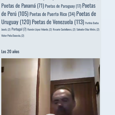
Poetas
Poetas de Panamá
(71)
Poetas de Paraguay
(17)
de Perú
(105)
Poetas de
Poetas de Puerto Rico
(34)
Uruguay
(120)
Poetas de Venezuela
(113)
Porfirio Barba
Portugal
(7)
Jacob,
(2)
Ramón López Velarde,
(2)
Rosario Castellanos,
(2)
Salvador Díaz Mirón,
(2)
Víctor Peña Dacosta,
(2)
Los 20 años
Reproductor
de
vídeo