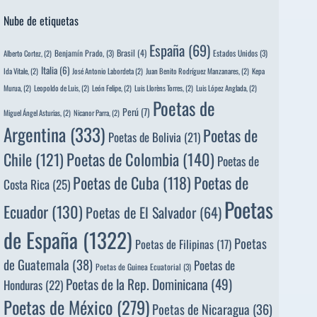
Nube de etiquetas
España
(69)
Brasil
(4)
Benjamín Prado,
(3)
Estados Unidos
(3)
Alberto Cortez,
(2)
Italia
(6)
Ida Vitale,
(2)
José Antonio Labordeta
(2)
Juan Benito Rodríguez Manzanares,
(2)
Kepa
Murua,
(2)
Leopoldo de Luis,
(2)
León Felipe,
(2)
Luis Llorèns Torres,
(2)
Luis López Anglada,
(2)
Poetas de
Perú
(7)
Miguel Ángel Asturias,
(2)
Nicanor Parra,
(2)
Argentina
(333)
Poetas de
Poetas de Bolivia
(21)
Poetas de Colombia
(140)
Chile
(121)
Poetas de
Poetas de
Poetas de Cuba
(118)
Costa Rica
(25)
Poetas
Ecuador
(130)
Poetas de El Salvador
(64)
de España
(1322)
Poetas
Poetas de Filipinas
(17)
de Guatemala
(38)
Poetas de
Poetas de Guinea Ecuatorial
(3)
Poetas de la Rep. Dominicana
(49)
Honduras
(22)
Poetas de México
(279)
Poetas de Nicaragua
(36)