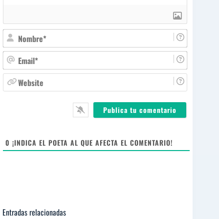
N
o
m
E
b
m
r
a
W
e
i
e
*
l
b
*
s
i
t
e
0
¡INDICA EL POETA AL QUE AFECTA EL COMENTARIO!
Entradas relacionadas