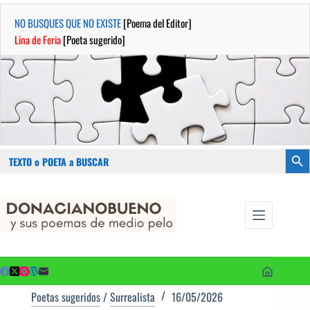
NO BUSQUES QUE NO EXISTE
[Poema del Editor]
Lina de Feria
[Poeta sugerido]
Buscar:
Botón
Saltar
...sus
al
poemas de
contenido
medio pelo
y poetas
sugeridos
Poetas sugeridos
/
Surrealista
16/05/2026