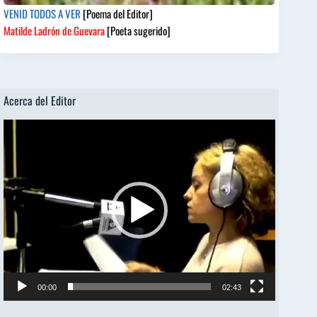
VENID TODOS A VER
[Poema del Editor]
Matilde Ladrón de Guevara
[Poeta sugerido]
Acerca del Editor
Reproductor
de
vídeo
00:00
02:43