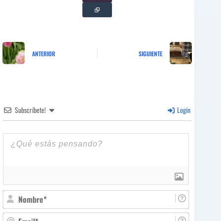
ANTERIOR
SIGUIENTE
Subscríbete!
Login
N
o
m
E