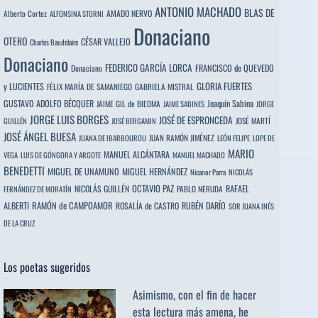
ANTONIO MACHADO
BLAS DE
Alberto Cortez
AMADO NERVO
ALFONSINA STORNI
Donaciano
OTERO
CÉSAR VALLEJO
Charles Baudelaire
Donaciano
FEDERICO GARCÍA LORCA
FRANCISCO de QUEVEDO
Donaciano
y LUCIENTES
GLORIA FUERTES
FÉLIX MARÍA DE SAMANIEGO
GABRIELA MISTRAL
GUSTAVO ADOLFO BÉCQUER
Joaquín Sabina
JAIME GIL de BIEDMA
JAIME SABINES
JORGE
JORGE LUIS BORGES
JOSÉ DE ESPRONCEDA
JOSÉ MARTÍ
GUILLÉN
JOSÉ BERGAMIN
JOSÉ ÁNGEL BUESA
JUAN RAMÓN JIMÉNEZ
JUANA DE IBARBOUROU
LEÓN FELIPE
LOPE DE
MARIO
MANUEL ALCÁNTARA
VEGA
LUIS DE GÓNGORA Y ARGOTE
MANUEL MACHADO
BENEDETTI
MIGUEL DE UNAMUNO
MIGUEL HERNÁNDEZ
Nicanor Parra
NICOLÁS
OCTAVIO PAZ
RAFAEL
NICOLÁS GUILLÉN
PABLO NERUDA
FERNÁNDEZ DE MORATÍN
ALBERTI
RAMÓN de CAMPOAMOR
RUBÉN DARÍO
ROSALÍA de CASTRO
SOR JUANA INÉS
DE LA CRUZ
Los poetas sugeridos
Asimismo, con el fin de hacer
esta lectura más amena, he