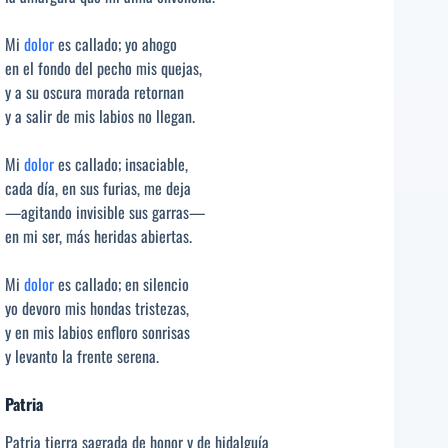
Mi
dolor
es callado; yo ahogo
en el fondo del pecho mis quejas,
y a su oscura morada retornan
y a salir de mis labios no llegan.
Mi
dolor
es callado; insaciable,
cada día, en sus furias, me deja
—agitando invisible sus garras—
en mi ser, más heridas abiertas.
Mi
dolor
es callado; en silencio
yo devoro mis hondas tristezas,
y en mis labios enfloro sonrisas
y levanto la frente serena.
Patria
Patria tierra sagrada de honor y de hidalguía