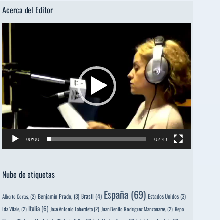
Acerca del Editor
Reproductor
de
vídeo
00:00
02:43
Nube de etiquetas
España
(69)
Brasil
(4)
Benjamín Prado,
(3)
Estados Unidos
(3)
Alberto Cortez,
(2)
Italia
(6)
Ida Vitale,
(2)
José Antonio Labordeta
(2)
Juan Benito Rodríguez Manzanares,
(2)
Kepa