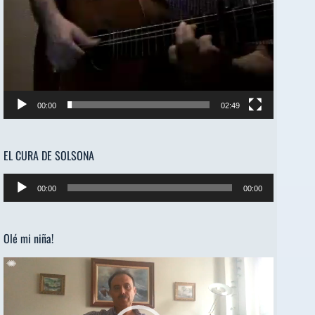
00:00
02:49
EL CURA DE SOLSONA
Reproductor
00:00
00:00
de
audio
Olé mi niña!
Reproductor
de
vídeo