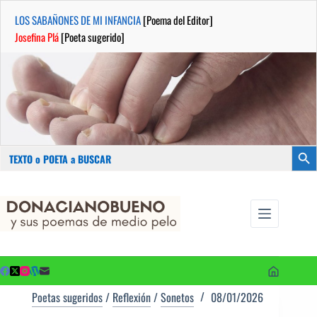
LOS SABAÑONES DE MI INFANCIA
[Poema del Editor]
Josefina Plá
[Poeta sugerido]
Buscar:
Botón
Saltar
...sus
al
poemas de
contenido
medio pelo
y poetas
sugeridos
Poetas sugeridos
/
Reflexión
/
Sonetos
08/01/2026