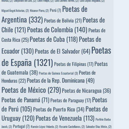
Murua,
(2)
Leopoldo de Luis,
(2)
León Felipe,
(2)
Luis Llorèns Torres,
(2)
Luis López Anglada,
(2)
Poetas de
Perú
(7)
Miguel Ángel Asturias,
(2)
Nicanor Parra,
(2)
Argentina
(332)
Poetas de
Poetas de Bolivia
(21)
Poetas de Colombia
(140)
Chile
(121)
Poetas de
Poetas de
Poetas de Cuba
(118)
Costa Rica
(25)
Poetas
Ecuador
(130)
Poetas de El Salvador
(64)
de España
(1321)
Poetas
Poetas de Filipinas
(17)
de Guatemala
(38)
Poetas de
Poetas de Guinea Ecuatorial
(3)
Poetas de la Rep. Dominicana
(49)
Honduras
(22)
Poetas de México
(279)
Poetas de Nicaragua
(36)
Poetas
Poetas de Panamá
(71)
Poetas de Paraguay
(17)
de Perú
(105)
Poetas de
Poetas de Puerto Rico
(34)
Uruguay
(120)
Poetas de Venezuela
(113)
Porfirio Barba
Portugal
(7)
Jacob,
(2)
Ramón López Velarde,
(2)
Rosario Castellanos,
(2)
Salvador Díaz Mirón,
(2)