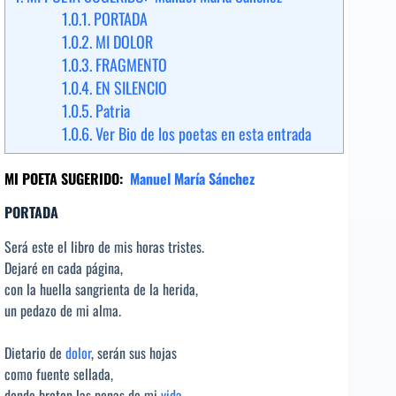
1.0.1.
PORTADA
1.0.2.
MI DOLOR
1.0.3.
FRAGMENTO
1.0.4.
EN SILENCIO
1.0.5.
Patria
1.0.6.
Ver Bio de los poetas en esta entrada
MI POETA SUGERIDO:
Manuel María Sánchez
PORTADA
Será este el libro de mis horas tristes.
Dejaré en cada página,
con la huella sangrienta de la herida,
un pedazo de mi alma.
Dietario de
dolor
, serán sus hojas
como fuente sellada,
donde broten las penas de mi
vida
,