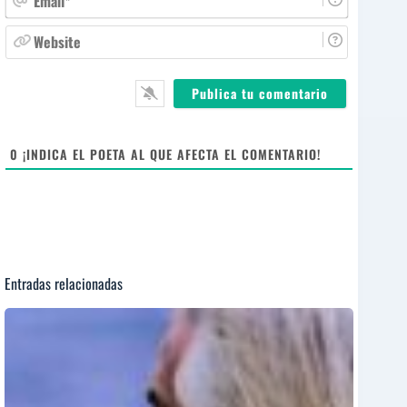
b
m
r
a
W
e
i
e
*
l
b
*
s
i
t
e
0
¡INDICA EL POETA AL QUE AFECTA EL COMENTARIO!
Entradas relacionadas