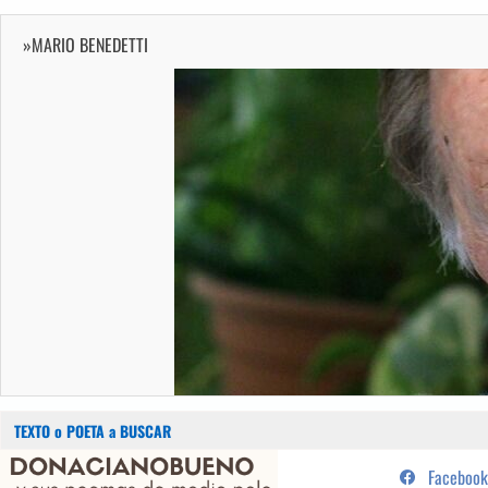
»MARIO BENEDETTI
Buscar:
Saltar
...sus poemas de medio pelo y
Facebook