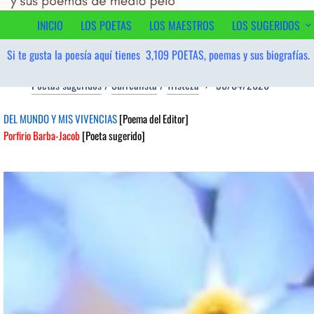
al
contenido
INICIO
LOS POETAS
LOS MAESTROS
LOS SUGERIDOS
Si te gusta la poesía aquí tienes
3,109
POETAS, poemas y sus biografías.
Poetas sugeridos
/
Surrealista
/
Tristeza
30/04/2026
DEL MUNDO Y MIS VIVENCIAS
[Poema del Editor]
Porfirio Barba-Jacob
[Poeta sugerido]