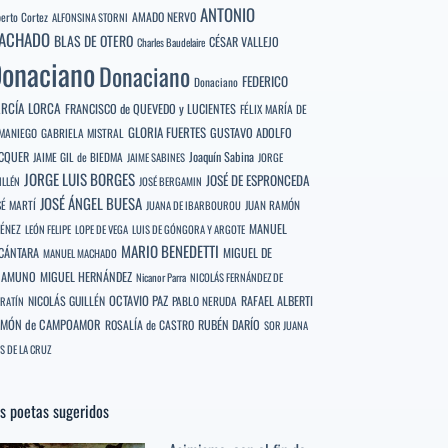
ANTONIO
berto Cortez
AMADO NERVO
ALFONSINA STORNI
ACHADO
BLAS DE OTERO
CÉSAR VALLEJO
Charles Baudelaire
onaciano
Donaciano
FEDERICO
Donaciano
RCÍA LORCA
FRANCISCO de QUEVEDO y LUCIENTES
FÉLIX MARÍA DE
GLORIA FUERTES
GUSTAVO ADOLFO
MANIEGO
GABRIELA MISTRAL
CQUER
Joaquín Sabina
JAIME GIL de BIEDMA
JAIME SABINES
JORGE
JORGE LUIS BORGES
JOSÉ DE ESPRONCEDA
ILLÉN
JOSÉ BERGAMIN
JOSÉ ÁNGEL BUESA
SÉ MARTÍ
JUAN RAMÓN
JUANA DE IBARBOUROU
MANUEL
MÉNEZ
LEÓN FELIPE
LOPE DE VEGA
LUIS DE GÓNGORA Y ARGOTE
MARIO BENEDETTI
CÁNTARA
MIGUEL DE
MANUEL MACHADO
NAMUNO
MIGUEL HERNÁNDEZ
Nicanor Parra
NICOLÁS FERNÁNDEZ DE
OCTAVIO PAZ
RAFAEL ALBERTI
NICOLÁS GUILLÉN
PABLO NERUDA
RATÍN
MÓN de CAMPOAMOR
RUBÉN DARÍO
ROSALÍA de CASTRO
SOR JUANA
S DE LA CRUZ
s poetas sugeridos