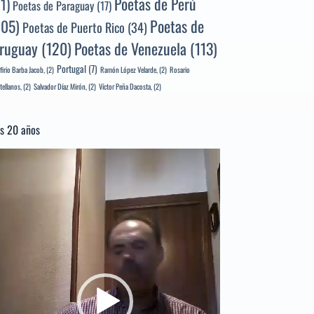
Poetas de Perú
71)
Poetas de Paraguay
(17)
105)
Poetas de
Poetas de Puerto Rico
(34)
ruguay
(120)
Poetas de Venezuela
(113)
Portugal
(7)
firio Barba Jacob,
(2)
Ramón López Velarde,
(2)
Rosario
tellanos,
(2)
Salvador Díaz Mirón,
(2)
Víctor Peña Dacosta,
(2)
s 20 años
productor
e
deo