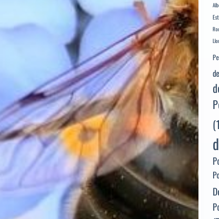
Alb
Es
Rod
Llo
Pe
de
d
P
(
d
P
P
D
P