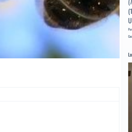
(
(
U
Por
Cas
Lo
Re
d
ví