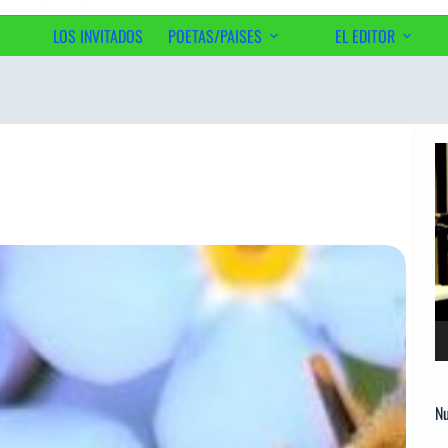
LOS INVITADOS
POETAS/PAISES
EL EDITOR
Ac
Re
d
ví
Nu