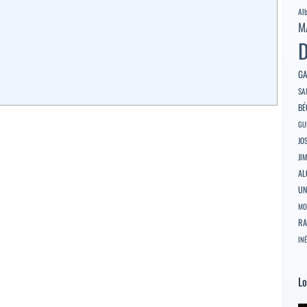
Al
M
D
GA
SA
BÉ
GU
JO
JI
AL
U
MO
RA
INÉ
Lo