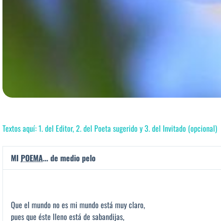
Textos aquí: 1. del Editor, 2. del Poeta sugerido y 3. del Invitado (opcional)
MI
POEMA
… de medio pelo
Que el mundo no es mi mundo está muy claro,
pues que éste lleno está de sabandijas,