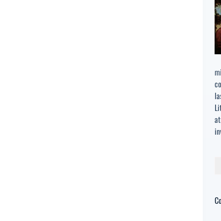
mi
co
la
Li
at
in
Bu
C