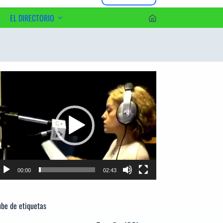
EL DIRECTORIO
erca del Editor
productor
e
deo
00:00
02:43
be de etiquetas