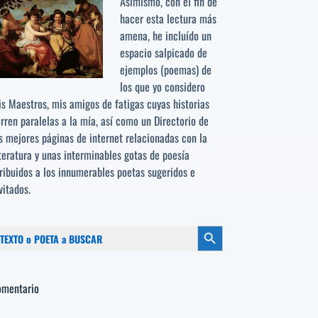
Asimismo, con el fin de
hacer esta lectura más
amena, he incluído un
espacio salpicado de
ejemplos (poemas) de
los que yo considero
s Maestros, mis amigos de fatigas cuyas historias
rren paralelas a la mía, así como un Directorio de
s mejores páginas de internet relacionadas con la
teratura y unas interminables gotas de poesía
ribuidos a los
innumerables poetas sugeridos
e
vitados.
scar:
Botón de búsqueda
omentario