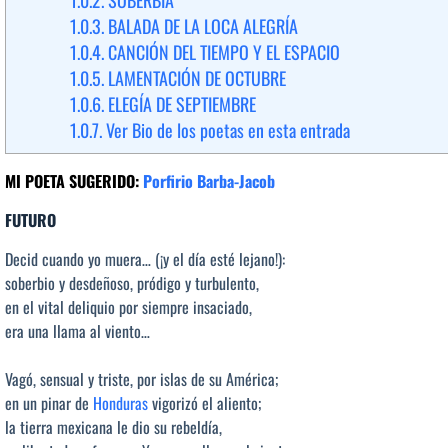
1.0.2.
SOBERBIA
1.0.3.
BALADA DE LA LOCA ALEGRÍA
1.0.4.
CANCIÓN DEL TIEMPO Y EL ESPACIO
1.0.5.
LAMENTACIÓN DE OCTUBRE
1.0.6.
ELEGÍA DE SEPTIEMBRE
1.0.7.
Ver Bio de los poetas en esta entrada
MI POETA SUGERIDO:
Porfirio Barba-Jacob
FUTURO
Decid cuando yo muera… (¡y el día esté lejano!):
soberbio y desdeñoso, pródigo y turbulento,
en el vital deliquio por siempre insaciado,
era una llama al viento…
Vagó, sensual y triste, por islas de su América;
en un pinar de
Honduras
vigorizó el aliento;
la tierra mexicana le dio su rebeldía,