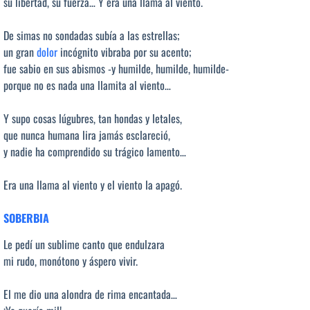
su libertad, su fuerza… Y era una llama al viento.
De simas no sondadas subía a las estrellas;
un gran
dolor
incógnito vibraba por su acento;
fue sabio en sus abismos -y humilde, humilde, humilde-
porque no es nada una llamita al viento…
Y supo cosas lúgubres, tan hondas y letales,
que nunca humana lira jamás esclareció,
y nadie ha comprendido su trágico lamento…
Era una llama al viento y el viento la apagó.
SOBERBIA
Le pedí un sublime canto que endulzara
mi rudo, monótono y áspero vivir.
El me dio una alondra de rima encantada…