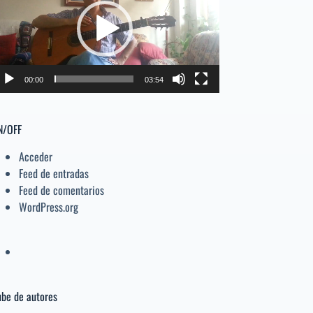
deo
el
volumen.
00:00
03:54
N/OFF
Acceder
Feed de entradas
Feed de comentarios
WordPress.org
be de autores