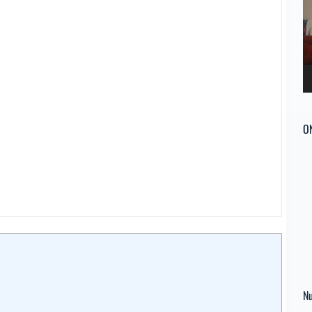
ví
O
Nu