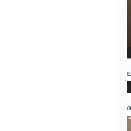
E
Re
d
au
Ol
Re
d