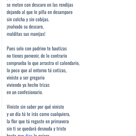
se meten con descaro en las rendijas
dejando al que le pilla en desamparo
sin colcha y sin cobijas.
¡malvado su descaro,
malditas sus manijas!
Pues solo con padrino te bautizas
no tienes porvenir, de lo contrario
comprueba lo que arrastra el calendario,
lo poco que al entorno tú cotizas,
viniste a ser gregario
viviendo ya hecho trizas
en un confesionario.
Viniste sin saber por qué viniste
y un día tú te irás como cualquiera,
la flor que tú regaste en primavera
sin ti se quedará desnuda y triste
hasta que
dios
lo quiera.