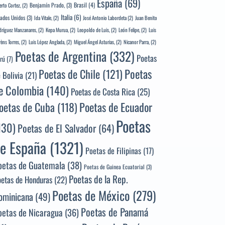
España
(69)
Brasil
(4)
Benjamín Prado,
(3)
erto Cortez,
(2)
Italia
(6)
tados Unidos
(3)
Ida Vitale,
(2)
José Antonio Labordeta
(2)
Juan Benito
ríguez Manzanares,
(2)
Kepa Murua,
(2)
Leopoldo de Luis,
(2)
León Felipe,
(2)
Luis
rèns Torres,
(2)
Luis López Anglada,
(2)
Miguel Ángel Asturias,
(2)
Nicanor Parra,
(2)
Poetas de Argentina
(332)
Poetas
rú
(7)
Poetas
Poetas de Chile
(121)
 Bolivia
(21)
e Colombia
(140)
Poetas de Costa Rica
(25)
Poetas de Ecuador
oetas de Cuba
(118)
Poetas
130)
Poetas de El Salvador
(64)
e España
(1321)
Poetas de Filipinas
(17)
oetas de Guatemala
(38)
Poetas de Guinea Ecuatorial
(3)
Poetas de la Rep.
oetas de Honduras
(22)
Poetas de México
(279)
ominicana
(49)
Poetas de Panamá
oetas de Nicaragua
(36)