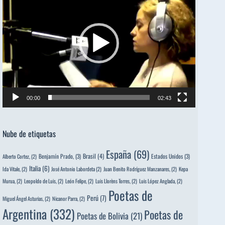
vídeo
00:00
02:43
Nube de etiquetas
España
(69)
Brasil
(4)
Benjamín Prado,
(3)
Estados Unidos
(3)
Alberto Cortez,
(2)
Italia
(6)
Ida Vitale,
(2)
José Antonio Labordeta
(2)
Juan Benito Rodríguez Manzanares,
(2)
Kepa
Murua,
(2)
Leopoldo de Luis,
(2)
León Felipe,
(2)
Luis Llorèns Torres,
(2)
Luis López Anglada,
(2)
Poetas de
Perú
(7)
Miguel Ángel Asturias,
(2)
Nicanor Parra,
(2)
Argentina
(332)
Poetas de
Poetas de Bolivia
(21)