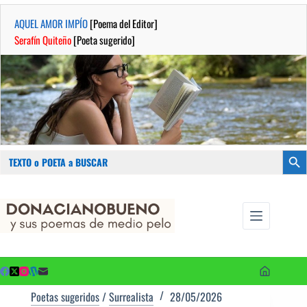
AQUEL AMOR IMPÍO
[Poema del Editor]
Serafín Quiteño
[Poeta sugerido]
Buscar:
Botón
Saltar
...sus
al
poemas de
contenido
medio pelo
y poetas
sugeridos
Poetas sugeridos
/
Surrealista
28/05/2026