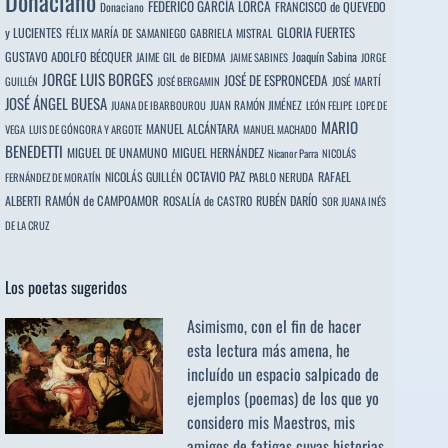
Donaciano
FEDERICO GARCÍA LORCA
FRANCISCO de QUEVEDO
Donaciano
y LUCIENTES
GLORIA FUERTES
FÉLIX MARÍA DE SAMANIEGO
GABRIELA MISTRAL
GUSTAVO ADOLFO BÉCQUER
Joaquín Sabina
JAIME GIL de BIEDMA
JAIME SABINES
JORGE
JORGE LUIS BORGES
JOSÉ DE ESPRONCEDA
JOSÉ MARTÍ
GUILLÉN
JOSÉ BERGAMIN
JOSÉ ÁNGEL BUESA
JUAN RAMÓN JIMÉNEZ
JUANA DE IBARBOUROU
LEÓN FELIPE
LOPE DE
MARIO
MANUEL ALCÁNTARA
VEGA
LUIS DE GÓNGORA Y ARGOTE
MANUEL MACHADO
BENEDETTI
MIGUEL DE UNAMUNO
MIGUEL HERNÁNDEZ
Nicanor Parra
NICOLÁS
OCTAVIO PAZ
RAFAEL
NICOLÁS GUILLÉN
PABLO NERUDA
FERNÁNDEZ DE MORATÍN
ALBERTI
RAMÓN de CAMPOAMOR
RUBÉN DARÍO
ROSALÍA de CASTRO
SOR JUANA INÉS
DE LA CRUZ
Los poetas sugeridos
Asimismo, con el fin de hacer
esta lectura más amena, he
incluído un espacio salpicado de
ejemplos (poemas) de los que yo
considero mis Maestros, mis
amigos de fatigas cuyas historias