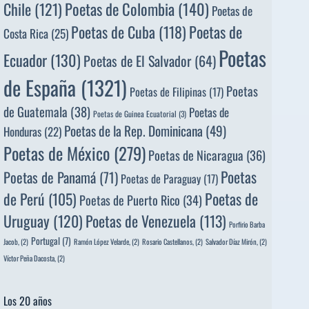
Poetas de Colombia
(140)
Chile
(121)
Poetas de
Poetas de
Poetas de Cuba
(118)
Costa Rica
(25)
Poetas
Ecuador
(130)
Poetas de El Salvador
(64)
de España
(1321)
Poetas
Poetas de Filipinas
(17)
de Guatemala
(38)
Poetas de
Poetas de Guinea Ecuatorial
(3)
Poetas de la Rep. Dominicana
(49)
Honduras
(22)
Poetas de México
(279)
Poetas de Nicaragua
(36)
Poetas
Poetas de Panamá
(71)
Poetas de Paraguay
(17)
de Perú
(105)
Poetas de
Poetas de Puerto Rico
(34)
Uruguay
(120)
Poetas de Venezuela
(113)
Porfirio Barba
Portugal
(7)
Jacob,
(2)
Ramón López Velarde,
(2)
Rosario Castellanos,
(2)
Salvador Díaz Mirón,
(2)
Víctor Peña Dacosta,
(2)
Los 20 años