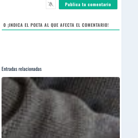
*
s
i
t
e
0
¡INDICA EL POETA AL QUE AFECTA EL COMENTARIO!
Entradas relacionadas