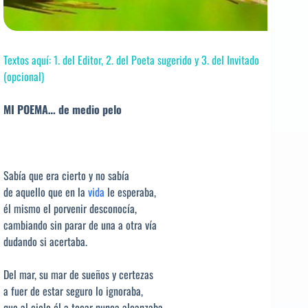
Textos aquí: 1. del Editor, 2. del Poeta sugerido y 3. del Invitado
(opcional)
MI POEMA… de medio pelo
Sabía que era cierto y no sabía
de aquello que en la
vida
le esperaba,
él mismo el porvenir desconocía,
cambiando sin parar de una a otra vía
dudando si acertaba.
Del mar, su mar de sueños y certezas
a fuer de estar seguro lo ignoraba,
que al cielo él a tocar nunca alcanzaba