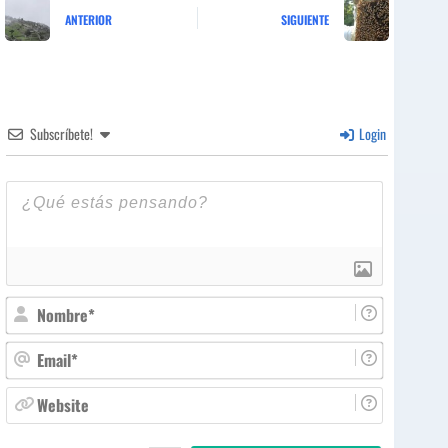
ANTERIOR
SIGUIENTE
Subscríbete!
Login
N
o
m
E
b
m
r
a
W
e
i
e
*
l
b