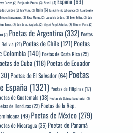
España
(69)
Brasil
(4)
Benjamín Prado,
(3)
erto Cortez,
(2)
Italia
(6)
tados Unidos
(3)
Ida Vitale,
(2)
José Antonio Labordeta
(2)
Juan Benito
ríguez Manzanares,
(2)
Kepa Murua,
(2)
Leopoldo de Luis,
(2)
León Felipe,
(2)
Luis
rèns Torres,
(2)
Luis López Anglada,
(2)
Miguel Ángel Asturias,
(2)
Nicanor Parra,
(2)
Poetas de Argentina
(332)
Poetas
rú
(7)
Poetas
Poetas de Chile
(121)
 Bolivia
(21)
e Colombia
(140)
Poetas de Costa Rica
(25)
Poetas de Ecuador
oetas de Cuba
(118)
Poetas
130)
Poetas de El Salvador
(64)
e España
(1321)
Poetas de Filipinas
(17)
oetas de Guatemala
(38)
Poetas de Guinea Ecuatorial
(3)
Poetas de la Rep.
oetas de Honduras
(22)
Poetas de México
(279)
ominicana
(49)
Poetas de Panamá
oetas de Nicaragua
(36)