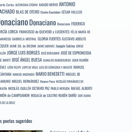
ANTONIO
berto Cortez
AMADO NERVO
ALFONSINA STORNI
ACHADO
BLAS DE OTERO
CÉSAR VALLEJO
Charles Baudelaire
onaciano
Donaciano
FEDERICO
Donaciano
RCÍA LORCA
FRANCISCO de QUEVEDO y LUCIENTES
FÉLIX MARÍA DE
GLORIA FUERTES
GUSTAVO ADOLFO
MANIEGO
GABRIELA MISTRAL
CQUER
Joaquín Sabina
JAIME GIL de BIEDMA
JAIME SABINES
JORGE
JORGE LUIS BORGES
JOSÉ DE ESPRONCEDA
ILLÉN
JOSÉ BERGAMIN
JOSÉ ÁNGEL BUESA
SÉ MARTÍ
JUAN RAMÓN
JUANA DE IBARBOUROU
MANUEL
MÉNEZ
LEÓN FELIPE
LOPE DE VEGA
LUIS DE GÓNGORA Y ARGOTE
MARIO BENEDETTI
CÁNTARA
MIGUEL DE
MANUEL MACHADO
NAMUNO
MIGUEL HERNÁNDEZ
Nicanor Parra
NICOLÁS FERNÁNDEZ DE
OCTAVIO PAZ
RAFAEL ALBERTI
NICOLÁS GUILLÉN
PABLO NERUDA
RATÍN
MÓN de CAMPOAMOR
RUBÉN DARÍO
ROSALÍA de CASTRO
SOR JUANA
S DE LA CRUZ
s poetas sugeridos