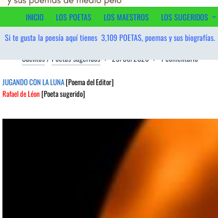
contenido
INICIO
LOS POETAS
LOS MAESTROS
LOS SUGERIDOS
Si te gusta la poesía aquí tienes
3,109
POETAS, poemas y sus biografías.
Cuentos
/
Poetas sugeridos
25/06/2026
1 comentario
JUGANDO CON LA LUNA
[Poema del Editor]
Rafael de Léon
[Poeta sugerido]