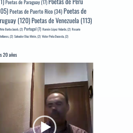
Poetas de Perú
71)
Poetas de Paraguay
(17)
105)
Poetas de
Poetas de Puerto Rico
(34)
ruguay
(120)
Poetas de Venezuela
(113)
Portugal
(7)
firio Barba Jacob,
(2)
Ramón López Velarde,
(2)
Rosario
tellanos,
(2)
Salvador Díaz Mirón,
(2)
Víctor Peña Dacosta,
(2)
s 20 años
productor
e
deo