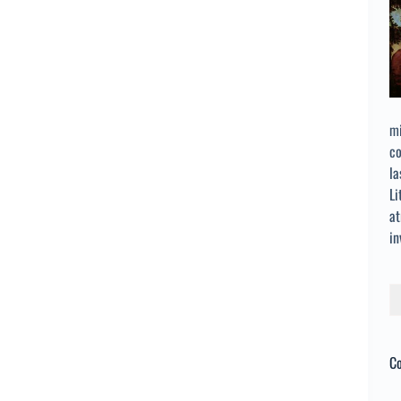
mi
co
la
Li
at
in
Bu
C