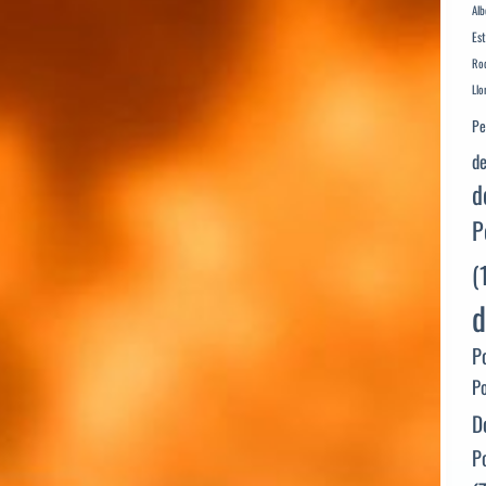
Alb
Es
Rod
Llo
Pe
de
d
P
(
d
P
P
D
P