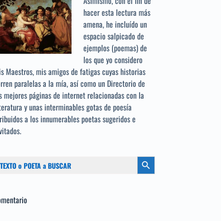
Asimismo, con el fin de
hacer esta lectura más
amena, he incluído un
espacio salpicado de
ejemplos (poemas) de
los que yo considero
s Maestros, mis amigos de fatigas cuyas historias
rren paralelas a la mía, así como un Directorio de
s mejores páginas de internet relacionadas con la
teratura y unas interminables gotas de poesía
ribuidos a los
innumerables poetas sugeridos
e
vitados.
scar:
Botón de búsqueda
omentario