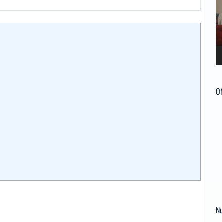
ví
O
Nu