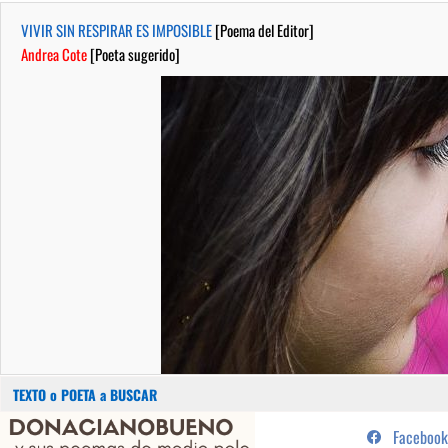
VIVIR SIN RESPIRAR ES IMPOSIBLE
[Poema del Editor]
Andrea Cote
[Poeta sugerido]
Buscar:
Saltar
...sus poemas de medio pelo y
Facebook
al