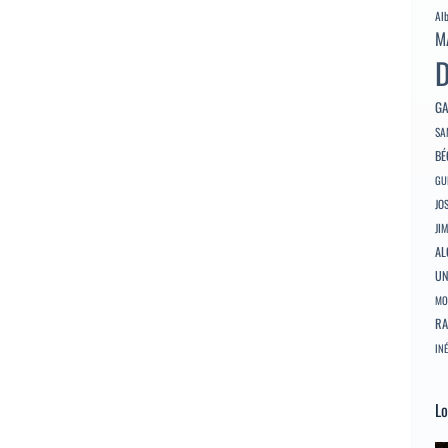
Al
M
D
GA
SA
BÉ
GU
JO
JI
AL
U
MO
RA
INÉ
Lo