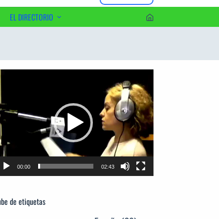
EL DIRECTORIO
erca del Editor
productor
e
deo
00:00
02:43
be de etiquetas