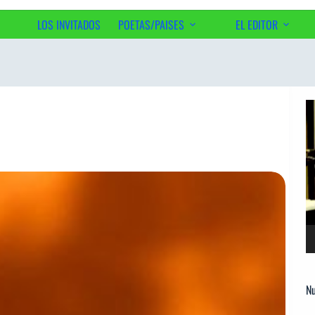
LOS INVITADOS
POETAS/PAISES
EL EDITOR
Ac
Re
d
ví
Nu