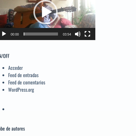
deo
el
volumen.
00:00
03:54
N/OFF
Acceder
Feed de entradas
Feed de comentarios
WordPress.org
be de autores