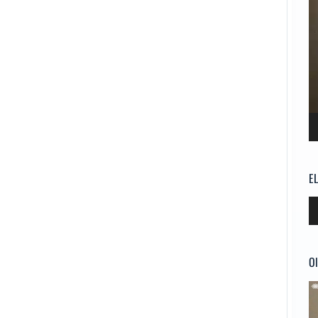
E
Re
d
au
Ol
Re
d