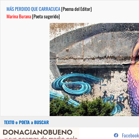
MÁS PERDIDO QUE CARRACUCA
[Poema del Editor]
Marina Burana
[Poeta sugerido]
Buscar:
Saltar
...sus poemas de medio pelo y
Facebook
al