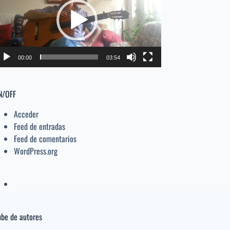
deo
el
volumen.
00:00
03:54
N/OFF
Acceder
Feed de entradas
Feed de comentarios
WordPress.org
be de autores