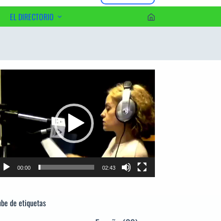
EL DIRECTORIO
erca del Editor
productor
e
deo
00:00
02:43
be de etiquetas