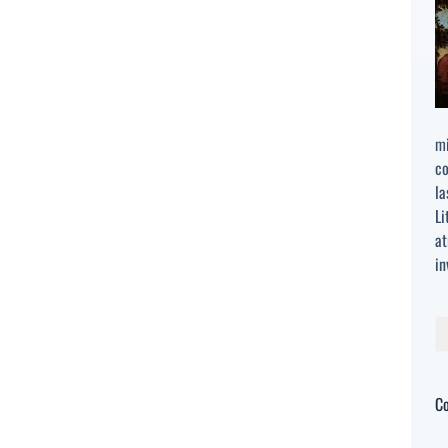
mi
co
la
Li
at
in
Bu
C