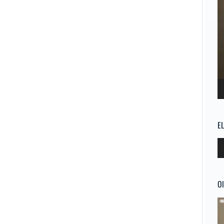
E
Re
d
au
Ol
Re
d