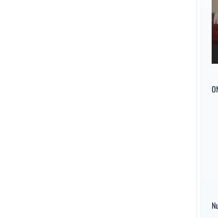
ví
O
Nu