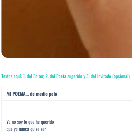
Textos aquí: 1. del Editor, 2. del Poeta sugerido y 3. del Invitado (opcional)
MI POEMA… de medio pelo
Yo no soy lo que he querido
que yo nunca quise ser