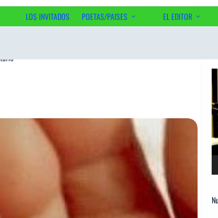
LOS INVITADOS
POETAS/PAISES
EL EDITOR
Ac
tario
Re
d
ví
Nu