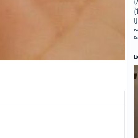
(
(
U
Por
Cas
Lo
Re
d
ví