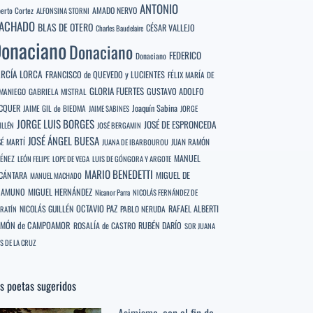
ANTONIO
berto Cortez
AMADO NERVO
ALFONSINA STORNI
ACHADO
BLAS DE OTERO
CÉSAR VALLEJO
Charles Baudelaire
onaciano
Donaciano
FEDERICO
Donaciano
RCÍA LORCA
FRANCISCO de QUEVEDO y LUCIENTES
FÉLIX MARÍA DE
GLORIA FUERTES
GUSTAVO ADOLFO
MANIEGO
GABRIELA MISTRAL
CQUER
Joaquín Sabina
JAIME GIL de BIEDMA
JAIME SABINES
JORGE
JORGE LUIS BORGES
JOSÉ DE ESPRONCEDA
ILLÉN
JOSÉ BERGAMIN
JOSÉ ÁNGEL BUESA
SÉ MARTÍ
JUAN RAMÓN
JUANA DE IBARBOUROU
MANUEL
MÉNEZ
LEÓN FELIPE
LOPE DE VEGA
LUIS DE GÓNGORA Y ARGOTE
MARIO BENEDETTI
CÁNTARA
MIGUEL DE
MANUEL MACHADO
NAMUNO
MIGUEL HERNÁNDEZ
Nicanor Parra
NICOLÁS FERNÁNDEZ DE
OCTAVIO PAZ
RAFAEL ALBERTI
NICOLÁS GUILLÉN
PABLO NERUDA
RATÍN
MÓN de CAMPOAMOR
RUBÉN DARÍO
ROSALÍA de CASTRO
SOR JUANA
S DE LA CRUZ
s poetas sugeridos