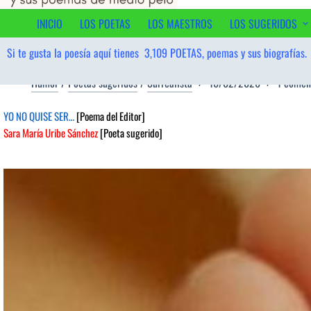
contenido
INICIO
LOS POETAS
LOS MAESTROS
LOS SUGERIDOS
Si te gusta la poesía aquí tienes
3,109
POETAS, poemas y sus biografías.
Humor
/
Poetas sugeridos
/
Surrealista
16/02/2026
1 comen
YO NO QUISE SER…
[Poema del Editor]
Sara María Uribe Sánchez
[Poeta sugerido]