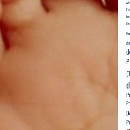
Alb
Es
Rod
Llo
Pe
de
d
P
(
d
P
P
D
P