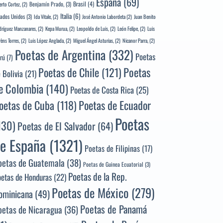
España
(69)
Brasil
(4)
Benjamín Prado,
(3)
erto Cortez,
(2)
Italia
(6)
tados Unidos
(3)
Ida Vitale,
(2)
José Antonio Labordeta
(2)
Juan Benito
ríguez Manzanares,
(2)
Kepa Murua,
(2)
Leopoldo de Luis,
(2)
León Felipe,
(2)
Luis
rèns Torres,
(2)
Luis López Anglada,
(2)
Miguel Ángel Asturias,
(2)
Nicanor Parra,
(2)
Poetas de Argentina
(332)
Poetas
rú
(7)
Poetas
Poetas de Chile
(121)
 Bolivia
(21)
e Colombia
(140)
Poetas de Costa Rica
(25)
Poetas de Ecuador
oetas de Cuba
(118)
Poetas
130)
Poetas de El Salvador
(64)
e España
(1321)
Poetas de Filipinas
(17)
oetas de Guatemala
(38)
Poetas de Guinea Ecuatorial
(3)
Poetas de la Rep.
oetas de Honduras
(22)
Poetas de México
(279)
ominicana
(49)
Poetas de Panamá
oetas de Nicaragua
(36)