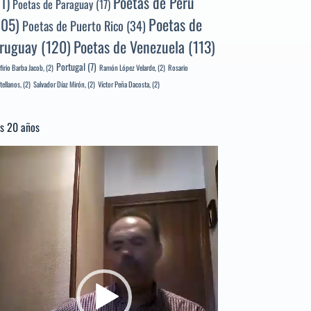
Poetas de Perú
71)
Poetas de Paraguay
(17)
105)
Poetas de
Poetas de Puerto Rico
(34)
ruguay
(120)
Poetas de Venezuela
(113)
Portugal
(7)
firio Barba Jacob,
(2)
Ramón López Velarde,
(2)
Rosario
tellanos,
(2)
Salvador Díaz Mirón,
(2)
Víctor Peña Dacosta,
(2)
s 20 años
productor
e
deo