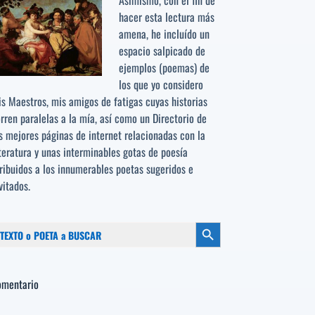
Asimismo, con el fin de
hacer esta lectura más
amena, he incluído un
espacio salpicado de
ejemplos (poemas) de
los que yo considero
s Maestros, mis amigos de fatigas cuyas historias
rren paralelas a la mía, así como un Directorio de
s mejores páginas de internet relacionadas con la
teratura y unas interminables gotas de poesía
ribuidos a los
innumerables poetas sugeridos
e
vitados.
scar:
Botón de búsqueda
omentario