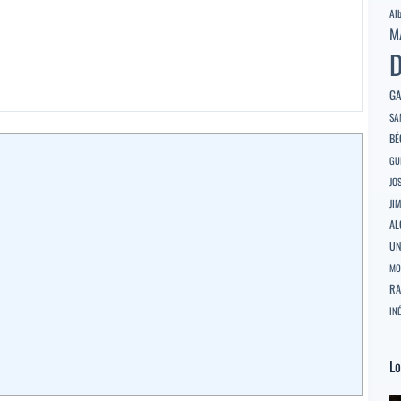
Al
M
D
GA
SA
BÉ
GU
JO
JI
AL
U
MO
RA
INÉ
Lo