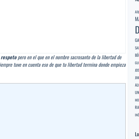
Al
M
D
GA
SA
BÉ
r
respeto
pero en el que en el nombre sacrosanto de la libertad de
GU
 Siempre tuve en cuenta eso de que tu libertad termina donde empieza
JO
JI
AL
U
MO
RA
INÉ
Lo