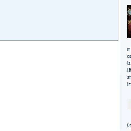
mi
co
la
Li
at
in
Bu
C