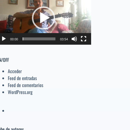
e
o
disminuir
deo
el
volumen.
00:00
03:54
N/OFF
Acceder
Feed de entradas
Feed de comentarios
WordPress.org
be de autores