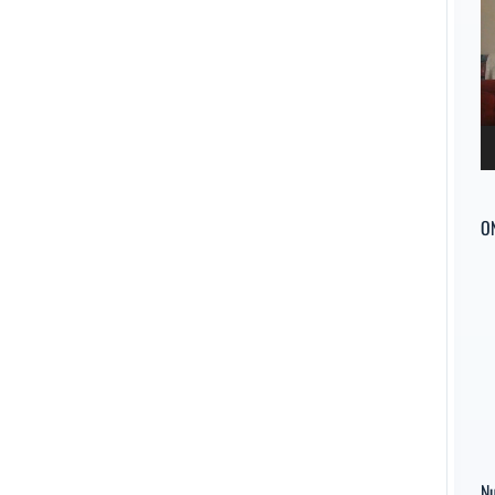
d
ví
O
Nu