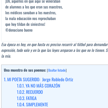
¡Oh, aquellos en que aquí se veneraban
de alumnos a los que eran sus maestros,
los médicos sanaban a los nuestros,
la mala educación nos reprochaban
que hoy tildan de siniestros!
©donaciano bueno
Esa época es hoy, en que hasta es preciso recurrir al fútbol para demanda
expresión, todo vale y en la que las leyes amparan a los que no lo tienen.
la mía.
Una muestra de sus poemas:
[
Ocultar listado
]
1.
MI POETA SUGERIDO: Jorge Robledo Ortiz
1.0.1.
YA NO MÁS CORAZÓN
1.0.2.
RECUERDO
1.0.3.
FATIGA
1.0.4.
SIMPLEMENTE