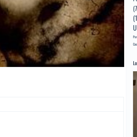
(
(
U
Por
Cas
Lo
Re
d
ví