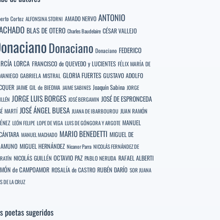
ANTONIO
berto Cortez
AMADO NERVO
ALFONSINA STORNI
ACHADO
BLAS DE OTERO
CÉSAR VALLEJO
Charles Baudelaire
onaciano
Donaciano
FEDERICO
Donaciano
RCÍA LORCA
FRANCISCO de QUEVEDO y LUCIENTES
FÉLIX MARÍA DE
GLORIA FUERTES
GUSTAVO ADOLFO
MANIEGO
GABRIELA MISTRAL
CQUER
Joaquín Sabina
JAIME GIL de BIEDMA
JAIME SABINES
JORGE
JORGE LUIS BORGES
JOSÉ DE ESPRONCEDA
ILLÉN
JOSÉ BERGAMIN
JOSÉ ÁNGEL BUESA
SÉ MARTÍ
JUAN RAMÓN
JUANA DE IBARBOUROU
MANUEL
MÉNEZ
LEÓN FELIPE
LOPE DE VEGA
LUIS DE GÓNGORA Y ARGOTE
MARIO BENEDETTI
CÁNTARA
MIGUEL DE
MANUEL MACHADO
NAMUNO
MIGUEL HERNÁNDEZ
Nicanor Parra
NICOLÁS FERNÁNDEZ DE
OCTAVIO PAZ
RAFAEL ALBERTI
NICOLÁS GUILLÉN
PABLO NERUDA
RATÍN
MÓN de CAMPOAMOR
RUBÉN DARÍO
ROSALÍA de CASTRO
SOR JUANA
S DE LA CRUZ
s poetas sugeridos