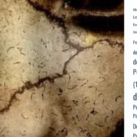
Alb
Es
Rod
Llo
Pe
de
d
P
(
d
P
P
D
P