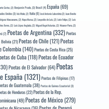
España
(69)
Brasil
(4)
Benjamín Prado,
(3)
erto Cortez,
(2)
Italia
(6)
tados Unidos
(3)
Ida Vitale,
(2)
José Antonio Labordeta
(2)
Juan Benito
ríguez Manzanares,
(2)
Kepa Murua,
(2)
Leopoldo de Luis,
(2)
León Felipe,
(2)
Luis
rèns Torres,
(2)
Luis López Anglada,
(2)
Miguel Ángel Asturias,
(2)
Nicanor Parra,
(2)
Poetas de Argentina
(332)
Poetas
rú
(7)
Poetas
Poetas de Chile
(121)
 Bolivia
(21)
e Colombia
(140)
Poetas de Costa Rica
(25)
Poetas de Ecuador
oetas de Cuba
(118)
Poetas
130)
Poetas de El Salvador
(64)
e España
(1321)
Poetas de Filipinas
(17)
oetas de Guatemala
(38)
Poetas de Guinea Ecuatorial
(3)
Poetas de la Rep.
oetas de Honduras
(22)
Poetas de México
(279)
ominicana
(49)
Poetas de Panamá
oetas de Nicaragua
(36)