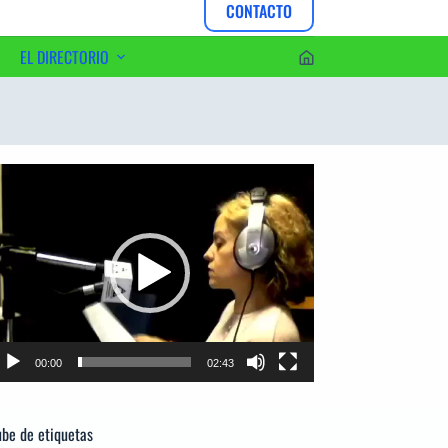
CONTACTO
EL DIRECTORIO
erca del Editor
productor
e
deo
00:00
02:43
be de etiquetas