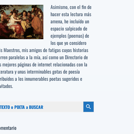
Asimismo, con el fin de
hacer esta lectura más
amena, he incluído un
espacio salpicado de
ejemplos (poemas) de
los que yo considero
s Maestros, mis amigos de fatigas cuyas historias
rren paralelas a la mía, así como un Directorio de
s mejores páginas de internet relacionadas con la
teratura y unas interminables gotas de poesía
ribuidos a los
innumerables poetas sugeridos
e
vitados.
scar:
Botón de búsqueda
omentario