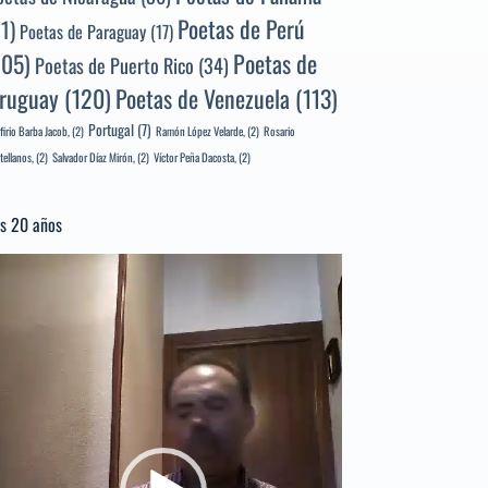
Poetas de Perú
71)
Poetas de Paraguay
(17)
105)
Poetas de
Poetas de Puerto Rico
(34)
ruguay
(120)
Poetas de Venezuela
(113)
Portugal
(7)
firio Barba Jacob,
(2)
Ramón López Velarde,
(2)
Rosario
tellanos,
(2)
Salvador Díaz Mirón,
(2)
Víctor Peña Dacosta,
(2)
s 20 años
productor
e
deo