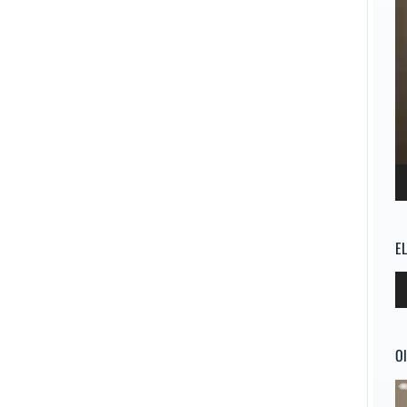
E
Re
d
au
Ol
Re