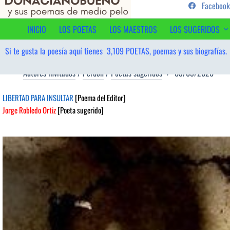
...sus poemas de medio pelo y
Facebook
al
contenido
INICIO
LOS POETAS
LOS MAESTROS
LOS SUGERIDOS
Si te gusta la poesía aquí tienes
3,109
POETAS, poemas y sus biografías.
Autores invitados
/
Perdón
/
Poetas sugeridos
03/05/2026
LIBERTAD PARA INSULTAR
[Poema del Editor]
Jorge Robledo Ortiz
[Poeta sugerido]