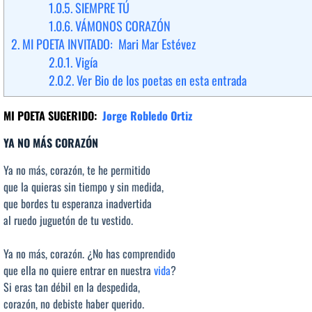
1.0.5.
SIEMPRE TÚ
1.0.6.
VÁMONOS CORAZÓN
2.
MI POETA INVITADO: Mari Mar Estévez
2.0.1.
Vigía
2.0.2.
Ver Bio de los poetas en esta entrada
MI POETA SUGERIDO:
Jorge Robledo Ortiz
YA NO MÁS CORAZÓN
Ya no más, corazón, te he permitido
que la quieras sin tiempo y sin medida,
que bordes tu esperanza inadvertida
al ruedo juguetón de tu vestido.
Ya no más, corazón. ¿No has comprendido
que ella no quiere entrar en nuestra
vida
?
Si eras tan débil en la despedida,
corazón, no debiste haber querido.