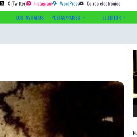
 poetas sugeridos
X (Twitter)
Instagram
WordPress
Correo electrónico
LOS INVITADOS
POETAS/PAISES
EL EDITOR
Ac
Re
d
ví
Nu