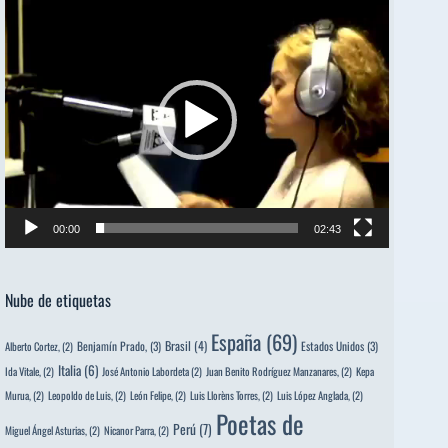
Reproductor
de
vídeo
00:00
02:43
Nube de etiquetas
España
(69)
Brasil
(4)
Benjamín Prado,
(3)
Estados Unidos
(3)
Alberto Cortez,
(2)
Italia
(6)
Ida Vitale,
(2)
José Antonio Labordeta
(2)
Juan Benito Rodríguez Manzanares,
(2)
Kepa
Murua,
(2)
Leopoldo de Luis,
(2)
León Felipe,
(2)
Luis Llorèns Torres,
(2)
Luis López Anglada,
(2)
Poetas de
Perú
(7)
Miguel Ángel Asturias,
(2)
Nicanor Parra,
(2)