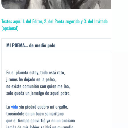
Textos aquí: 1. del Editor, 2. del Poeta sugerido y 3. del Invitado
(opcional)
MI POEMA… de medio pelo
En el planeta estoy, todo está roto,
jirones he dejado en la pelea,
no existe comunión con quien me lea,
solo queda un jamelgo de aquel potro.
La
vida
sin piedad quebró mi orgullo,
trocándole en un buen samaritano
que el tiempo convirtió ya en un anciano
jamás de mis labios saldrá un murmullo.