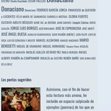
OTERO
CÉSAR VALLEJO
Charles Baudelaire
Donaciano
FEDERICO GARCÍA LORCA
FRANCISCO de QUEVEDO
Donaciano
y LUCIENTES
GLORIA FUERTES
FÉLIX MARÍA DE SAMANIEGO
GABRIELA MISTRAL
GUSTAVO ADOLFO BÉCQUER
Joaquín Sabina
JAIME GIL de BIEDMA
JAIME SABINES
JORGE
JORGE LUIS BORGES
JOSÉ DE ESPRONCEDA
JOSÉ MARTÍ
GUILLÉN
JOSÉ BERGAMIN
JOSÉ ÁNGEL BUESA
JUAN RAMÓN JIMÉNEZ
JUANA DE IBARBOUROU
LEÓN FELIPE
LOPE DE
MARIO
MANUEL ALCÁNTARA
VEGA
LUIS DE GÓNGORA Y ARGOTE
MANUEL MACHADO
BENEDETTI
MIGUEL DE UNAMUNO
MIGUEL HERNÁNDEZ
Nicanor Parra
NICOLÁS
OCTAVIO PAZ
RAFAEL
NICOLÁS GUILLÉN
PABLO NERUDA
FERNÁNDEZ DE MORATÍN
ALBERTI
RAMÓN de CAMPOAMOR
RUBÉN DARÍO
ROSALÍA de CASTRO
SOR JUANA INÉS
DE LA CRUZ
Los poetas sugeridos
Asimismo, con el fin de hacer
esta lectura más amena, he
incluído un espacio salpicado de
ejemplos (poemas) de los que yo