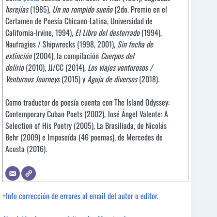
herejías
(1985),
Un no rompido sueño
(2do. Premio en el
Certamen de Poesía Chicano-Latina, Universidad de
California-Irvine, 1994),
El Libro del desterrado
(1994),
Naufragios / Shipwrecks (1998, 2001),
Sin fecha de
extinción
(2004), la compilación
Cuerpos del
delirio
(2010), JJ/CC (2014),
Los viajes venturosos /
Venturous Journeys
(2015) y
Aguja de diversos
(2018).
Como traductor de poesía cuenta con The Island Odyssey:
Contemporary Cuban Poets (2002), José Ángel Valente: A
Selection of His Poetry (2005), La Brasiliada, de Nicolás
Behr (2009) e Imposeída (46 poemas), de Mercedes de
Acosta (2016).
+
Info corrección de errores al email del autor o editor.