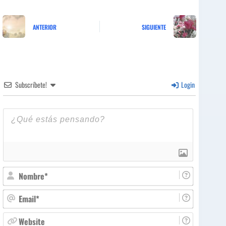
ANTERIOR
SIGUIENTE
Subscríbete!
Login
N
o
m
E
b
m
r
a
W