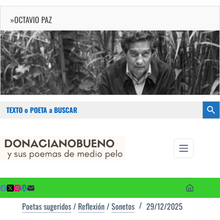
»OCTAVIO PAZ
Buscar:
Botón
Saltar
...sus
al
poemas de
contenido
medio pelo
y poetas
sugeridos
Poetas sugeridos
/
Reflexión
/
Sonetos
29/12/2025