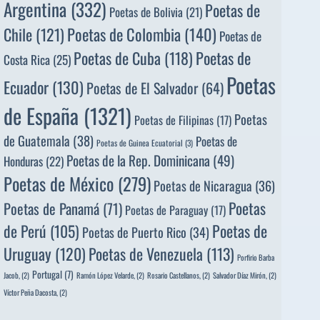
Argentina
(332)
Poetas de
Poetas de Bolivia
(21)
Poetas de Colombia
(140)
Chile
(121)
Poetas de
Poetas de
Poetas de Cuba
(118)
Costa Rica
(25)
Poetas
Ecuador
(130)
Poetas de El Salvador
(64)
de España
(1321)
Poetas
Poetas de Filipinas
(17)
de Guatemala
(38)
Poetas de
Poetas de Guinea Ecuatorial
(3)
Poetas de la Rep. Dominicana
(49)
Honduras
(22)
Poetas de México
(279)
Poetas de Nicaragua
(36)
Poetas
Poetas de Panamá
(71)
Poetas de Paraguay
(17)
de Perú
(105)
Poetas de
Poetas de Puerto Rico
(34)
Uruguay
(120)
Poetas de Venezuela
(113)
Porfirio Barba
Portugal
(7)
Jacob,
(2)
Ramón López Velarde,
(2)
Rosario Castellanos,
(2)
Salvador Díaz Mirón,
(2)
Víctor Peña Dacosta,
(2)