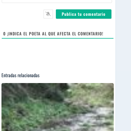
e
i
e
*
l
b
*
s
i
t
e
0
¡INDICA EL POETA AL QUE AFECTA EL COMENTARIO!
Entradas relacionadas