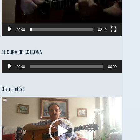
00:00
02:49
EL CURA DE SOLSONA
Reproductor
00:00
00:00
de
audio
Olé mi niña!
Reproductor
de
vídeo