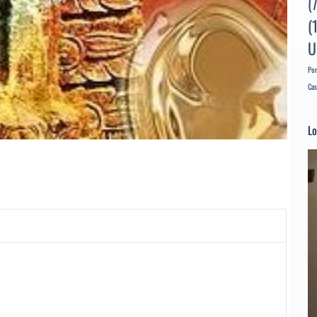
(
(
U
Por
Cas
Lo
Re
d
ví