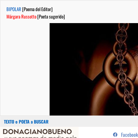
BIPOLAR
[Poema del Editor]
Márgara Russotto
[Poeta sugerido]
Buscar:
Saltar
...sus poemas de medio pelo y
Facebook
al