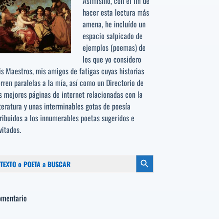
Asimismo, con el fin de
hacer esta lectura más
amena, he incluído un
espacio salpicado de
ejemplos (poemas) de
los que yo considero
s Maestros, mis amigos de fatigas cuyas historias
rren paralelas a la mía, así como un Directorio de
s mejores páginas de internet relacionadas con la
teratura y unas interminables gotas de poesía
ribuidos a los
innumerables poetas sugeridos
e
vitados.
scar:
Botón de búsqueda
omentario