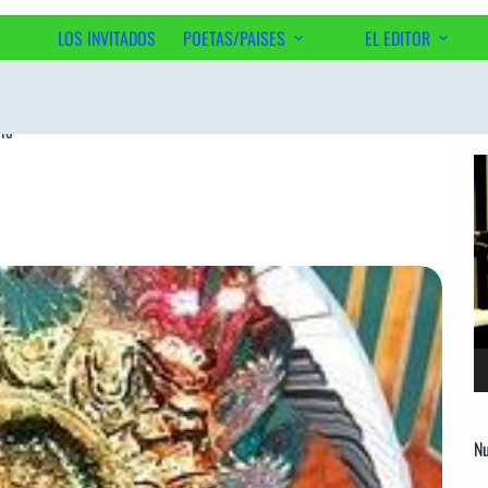
LOS INVITADOS
POETAS/PAISES
EL EDITOR
Ac
io
Re
d
ví
Nu