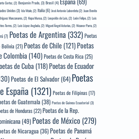
España
(69)
Brasil
(4)
Benjamín Prado,
(3)
erto Cortez,
(2)
Italia
(6)
tados Unidos
(3)
Ida Vitale,
(2)
José Antonio Labordeta
(2)
Juan Benito
ríguez Manzanares,
(2)
Kepa Murua,
(2)
Leopoldo de Luis,
(2)
León Felipe,
(2)
Luis
rèns Torres,
(2)
Luis López Anglada,
(2)
Miguel Ángel Asturias,
(2)
Nicanor Parra,
(2)
Poetas de Argentina
(332)
Poetas
rú
(7)
Poetas
Poetas de Chile
(121)
 Bolivia
(21)
e Colombia
(140)
Poetas de Costa Rica
(25)
Poetas de Ecuador
oetas de Cuba
(118)
Poetas
130)
Poetas de El Salvador
(64)
e España
(1321)
Poetas de Filipinas
(17)
oetas de Guatemala
(38)
Poetas de Guinea Ecuatorial
(3)
Poetas de la Rep.
oetas de Honduras
(22)
Poetas de México
(279)
ominicana
(49)
Poetas de Panamá
oetas de Nicaragua
(36)