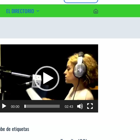
EL DIRECTORIO
erca del Editor
productor
e
deo
00:00
02:43
be de etiquetas