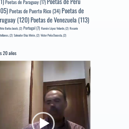
Poetas de Perú
71)
Poetas de Paraguay
(17)
105)
Poetas de
Poetas de Puerto Rico
(34)
ruguay
(120)
Poetas de Venezuela
(113)
Portugal
(7)
firio Barba Jacob,
(2)
Ramón López Velarde,
(2)
Rosario
tellanos,
(2)
Salvador Díaz Mirón,
(2)
Víctor Peña Dacosta,
(2)
s 20 años
productor
e
deo