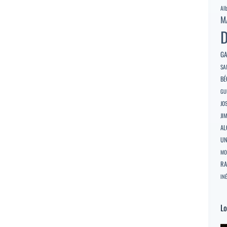
Al
M
D
GA
SA
BÉ
GU
JO
JI
AL
U
MO
RA
INÉ
Lo