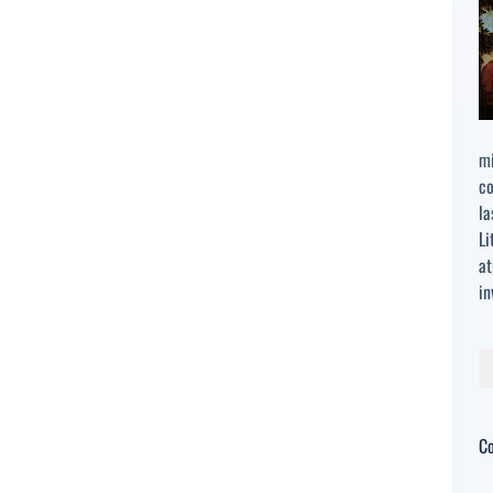
mi
co
la
Li
at
in
Bu
C