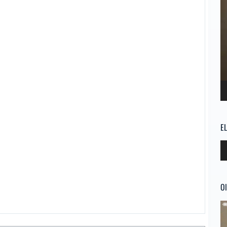
E
Re
d
au
Ol
Re
d