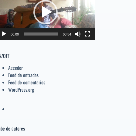
deo
el
volumen.
00:00
03:54
N/OFF
Acceder
Feed de entradas
Feed de comentarios
WordPress.org
be de autores