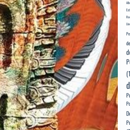
Alb
Es
Rod
Llo
Pe
de
d
P
(
d
P
P
D
P