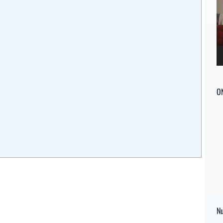
ví
O
Nu