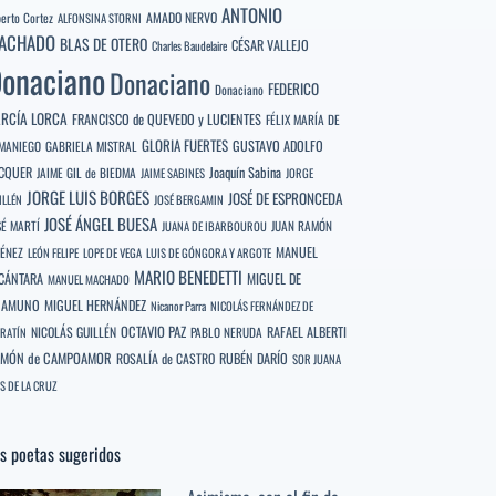
ANTONIO
berto Cortez
AMADO NERVO
ALFONSINA STORNI
ACHADO
BLAS DE OTERO
CÉSAR VALLEJO
Charles Baudelaire
onaciano
Donaciano
FEDERICO
Donaciano
RCÍA LORCA
FRANCISCO de QUEVEDO y LUCIENTES
FÉLIX MARÍA DE
GLORIA FUERTES
GUSTAVO ADOLFO
MANIEGO
GABRIELA MISTRAL
CQUER
Joaquín Sabina
JAIME GIL de BIEDMA
JAIME SABINES
JORGE
JORGE LUIS BORGES
JOSÉ DE ESPRONCEDA
ILLÉN
JOSÉ BERGAMIN
JOSÉ ÁNGEL BUESA
SÉ MARTÍ
JUAN RAMÓN
JUANA DE IBARBOUROU
MANUEL
MÉNEZ
LEÓN FELIPE
LOPE DE VEGA
LUIS DE GÓNGORA Y ARGOTE
MARIO BENEDETTI
CÁNTARA
MIGUEL DE
MANUEL MACHADO
NAMUNO
MIGUEL HERNÁNDEZ
Nicanor Parra
NICOLÁS FERNÁNDEZ DE
OCTAVIO PAZ
RAFAEL ALBERTI
NICOLÁS GUILLÉN
PABLO NERUDA
RATÍN
MÓN de CAMPOAMOR
RUBÉN DARÍO
ROSALÍA de CASTRO
SOR JUANA
S DE LA CRUZ
s poetas sugeridos