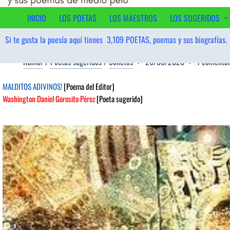
contenido
INICIO
LOS POETAS
LOS MAESTROS
LOS SUGERIDOS
Si te gusta la poesía aquí tienes
3,109
POETAS, poemas y sus biografías.
Humor
/
Poetas sugeridos
/
Sonetos
26/06/2026
1 comentar
MALDITOS ADIVINOS!
[Poema del Editor]
Washington Daniel Gorosito Pérez
[Poeta sugerido]