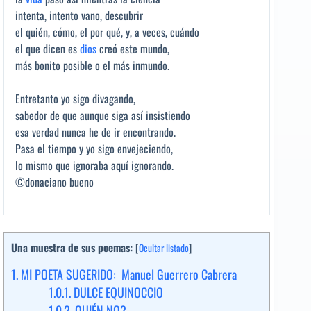
intenta, intento vano, descubrir
el quién, cómo, el por qué, y, a veces, cuándo
el que dicen es
dios
creó este mundo,
más bonito posible o el más inmundo.
Entretanto yo sigo divagando,
sabedor de que aunque siga así insistiendo
esa verdad nunca he de ir encontrando.
Pasa el tiempo y yo sigo envejeciendo,
lo mismo que ignoraba aquí ignorando.
©donaciano bueno
Una muestra de sus poemas:
[
Ocultar listado
]
1.
MI POETA SUGERIDO: Manuel Guerrero Cabrera
1.0.1.
DULCE EQUINOCCIO
1.0.2.
QUIÉN NO?