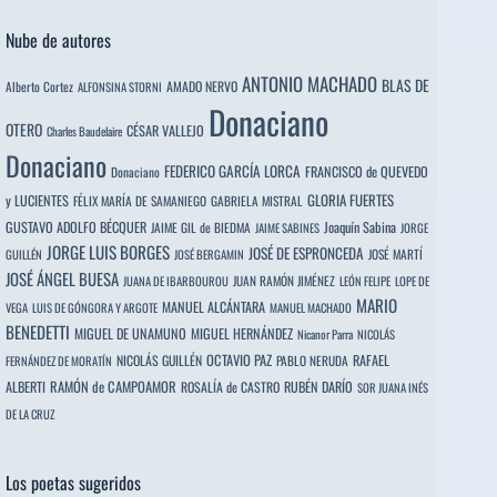
Nube de autores
ANTONIO MACHADO
BLAS DE
Alberto Cortez
AMADO NERVO
ALFONSINA STORNI
Donaciano
OTERO
CÉSAR VALLEJO
Charles Baudelaire
Donaciano
FEDERICO GARCÍA LORCA
FRANCISCO de QUEVEDO
Donaciano
y LUCIENTES
GLORIA FUERTES
FÉLIX MARÍA DE SAMANIEGO
GABRIELA MISTRAL
GUSTAVO ADOLFO BÉCQUER
Joaquín Sabina
JAIME GIL de BIEDMA
JAIME SABINES
JORGE
JORGE LUIS BORGES
JOSÉ DE ESPRONCEDA
JOSÉ MARTÍ
GUILLÉN
JOSÉ BERGAMIN
JOSÉ ÁNGEL BUESA
JUAN RAMÓN JIMÉNEZ
JUANA DE IBARBOUROU
LEÓN FELIPE
LOPE DE
MARIO
MANUEL ALCÁNTARA
VEGA
LUIS DE GÓNGORA Y ARGOTE
MANUEL MACHADO
BENEDETTI
MIGUEL DE UNAMUNO
MIGUEL HERNÁNDEZ
Nicanor Parra
NICOLÁS
OCTAVIO PAZ
RAFAEL
NICOLÁS GUILLÉN
PABLO NERUDA
FERNÁNDEZ DE MORATÍN
ALBERTI
RAMÓN de CAMPOAMOR
RUBÉN DARÍO
ROSALÍA de CASTRO
SOR JUANA INÉS
DE LA CRUZ
Los poetas sugeridos