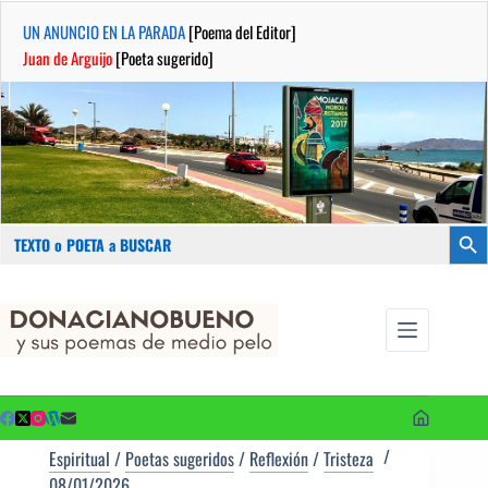
UN ANUNCIO EN LA PARADA
[Poema del Editor]
Juan de Arguijo
[Poeta sugerido]
Buscar:
Botón
Saltar
...sus
al
poemas de
contenido
medio pelo
y poetas
sugeridos
Espiritual
/
Poetas sugeridos
/
Reflexión
/
Tristeza
08/01/2026