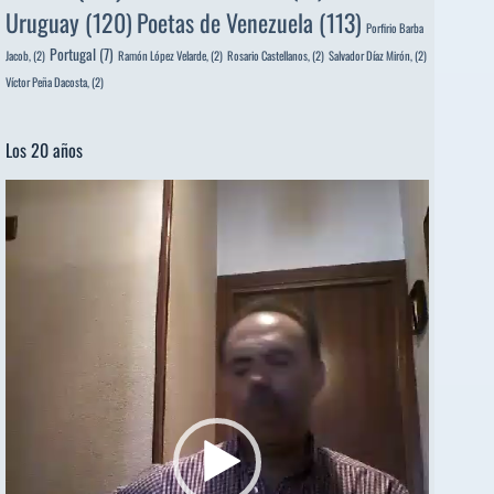
Uruguay
(120)
Poetas de Venezuela
(113)
Porfirio Barba
Portugal
(7)
Jacob,
(2)
Ramón López Velarde,
(2)
Rosario Castellanos,
(2)
Salvador Díaz Mirón,
(2)
Víctor Peña Dacosta,
(2)
Los 20 años
Reproductor
de
vídeo