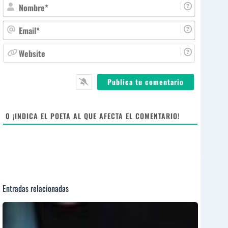
N
o
m
E
b
m
r
a
W
e
i
e
*
l
b
*
s
i
t
e
0
¡INDICA EL POETA AL QUE AFECTA EL COMENTARIO!
Entradas relacionadas