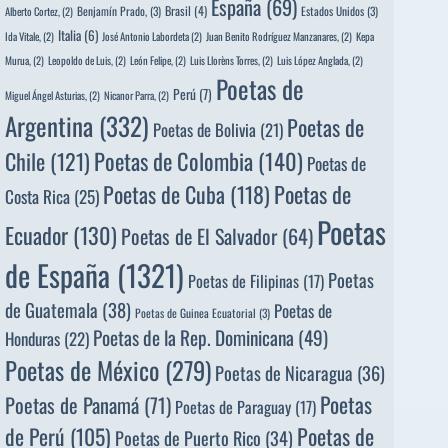
España
(69)
Brasil
(4)
Benjamín Prado,
(3)
Estados Unidos
(3)
Alberto Cortez,
(2)
Italia
(6)
Ida Vitale,
(2)
José Antonio Labordeta
(2)
Juan Benito Rodríguez Manzanares,
(2)
Kepa
Murua,
(2)
Leopoldo de Luis,
(2)
León Felipe,
(2)
Luis Llorèns Torres,
(2)
Luis López Anglada,
(2)
Poetas de
Perú
(7)
Miguel Ángel Asturias,
(2)
Nicanor Parra,
(2)
Argentina
(332)
Poetas de
Poetas de Bolivia
(21)
Poetas de Colombia
(140)
Chile
(121)
Poetas de
Poetas de
Poetas de Cuba
(118)
Costa Rica
(25)
Poetas
Ecuador
(130)
Poetas de El Salvador
(64)
de España
(1321)
Poetas
Poetas de Filipinas
(17)
de Guatemala
(38)
Poetas de
Poetas de Guinea Ecuatorial
(3)
Poetas de la Rep. Dominicana
(49)
Honduras
(22)
Poetas de México
(279)
Poetas de Nicaragua
(36)
Poetas
Poetas de Panamá
(71)
Poetas de Paraguay
(17)
de Perú
(105)
Poetas de
Poetas de Puerto Rico
(34)