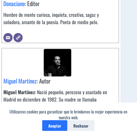
Donaciano
: Editor
Hombre de mente curiosa, inquieta, creativa, sagaz y
soñadora, amante de la poesía. Poeta de medio pelo.
Miguel Martínez
: Autor
Miguel Martínez
: Nació pequeño, perezoso y asustado en
Madrid en diciembre de 1982. Su madre se llamaba
Lourdes y su padre se llama Rafael. Hoy es profesor de
Utilizamos cookies para garantizar que le brindamos la mejor experiencia en
Filosofía en Bachillerato. Ha participado en recitales y
nuestra web.
estivales por toda
España
como los del III Día Internacional
Aceptar
Rechazar
de la poesía en Segovia, la Surada poética de Santander,
Voces del extremo o Poesía o barbarie.