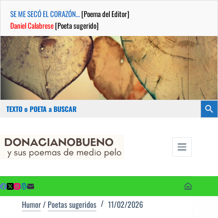
SE ME SECÓ EL CORAZÓN…
[Poema del Editor]
Daniel Calabrese
[Poeta sugerido]
Buscar:
Botón
Saltar
...sus
al
poemas de
contenido
medio pelo
y poetas
sugeridos
Humor
/
Poetas sugeridos
11/02/2026