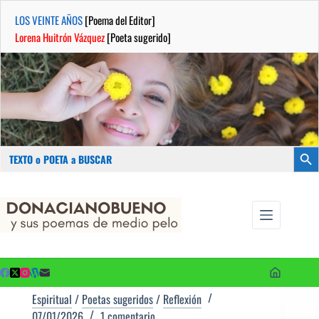
LOS VEINTE AÑOS
[Poema del Editor]
Lorena Huitrón Vázquez
[Poeta sugerido]
Buscar:
Botón
Saltar
...sus
al
poemas de
contenido
medio pelo
y poetas
sugeridos
Espiritual
/
Poetas sugeridos
/
Reflexión
07/01/2026
1 comentario