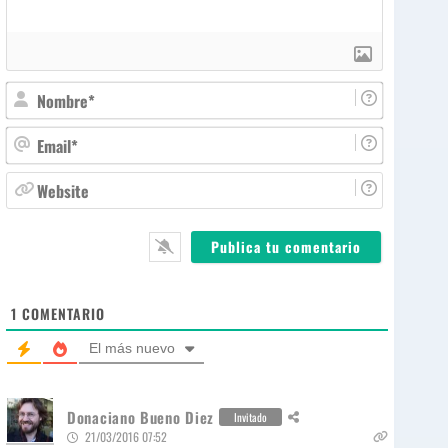
N
o
m
E
b
m
r
a
W
e
i
e
*
l
b
*
s
i
t
e
1
COMENTARIO
El más nuevo
Donaciano Bueno Diez
Invitado
21/03/2016 07:52