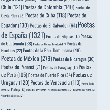
Poetas de Colombia
(140)
Chile
(121)
Poetas de
Poetas de
Poetas de Cuba
(118)
Costa Rica
(25)
Poetas
Ecuador
(130)
Poetas de El Salvador
(64)
de España
(1321)
Poetas
Poetas de Filipinas
(17)
de Guatemala
(38)
Poetas de
Poetas de Guinea Ecuatorial
(3)
Poetas de la Rep. Dominicana
(49)
Honduras
(22)
Poetas de México
(279)
Poetas de Nicaragua
(36)
Poetas
Poetas de Panamá
(71)
Poetas de Paraguay
(17)
de Perú
(105)
Poetas de
Poetas de Puerto Rico
(34)
Uruguay
(120)
Poetas de Venezuela
(113)
Porfirio Barba
Portugal
(7)
Jacob,
(2)
Ramón López Velarde,
(2)
Rosario Castellanos,
(2)
Salvador Díaz Mirón,
(2)
Víctor Peña Dacosta,
(2)