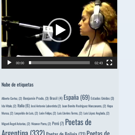
de
vídeo
00:00
02:43
Nube de etiquetas
España
(69)
Brasil
(4)
Benjamín Prado,
(3)
Estados Unidos
(3)
Alberto Cortez,
(2)
Italia
(6)
Ida Vitale,
(2)
José Antonio Labordeta
(2)
Juan Benito Rodríguez Manzanares,
(2)
Kepa
Murua,
(2)
Leopoldo de Luis,
(2)
León Felipe,
(2)
Luis Llorèns Torres,
(2)
Luis López Anglada,
(2)
Poetas de
Perú
(7)
Miguel Ángel Asturias,
(2)
Nicanor Parra,
(2)
Argentina
(332)
Poetas de
Poetas de Bolivia
(21)