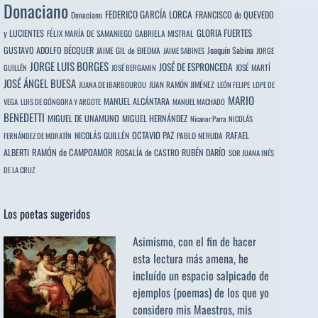
Donaciano
FEDERICO GARCÍA LORCA
FRANCISCO de QUEVEDO
Donaciano
y LUCIENTES
GLORIA FUERTES
FÉLIX MARÍA DE SAMANIEGO
GABRIELA MISTRAL
GUSTAVO ADOLFO BÉCQUER
Joaquín Sabina
JAIME GIL de BIEDMA
JAIME SABINES
JORGE
JORGE LUIS BORGES
JOSÉ DE ESPRONCEDA
JOSÉ MARTÍ
GUILLÉN
JOSÉ BERGAMIN
JOSÉ ÁNGEL BUESA
JUAN RAMÓN JIMÉNEZ
JUANA DE IBARBOUROU
LEÓN FELIPE
LOPE DE
MARIO
MANUEL ALCÁNTARA
VEGA
LUIS DE GÓNGORA Y ARGOTE
MANUEL MACHADO
BENEDETTI
MIGUEL DE UNAMUNO
MIGUEL HERNÁNDEZ
Nicanor Parra
NICOLÁS
OCTAVIO PAZ
RAFAEL
NICOLÁS GUILLÉN
PABLO NERUDA
FERNÁNDEZ DE MORATÍN
ALBERTI
RAMÓN de CAMPOAMOR
RUBÉN DARÍO
ROSALÍA de CASTRO
SOR JUANA INÉS
DE LA CRUZ
Los poetas sugeridos
Asimismo, con el fin de hacer
esta lectura más amena, he
incluído un espacio salpicado de
ejemplos (poemas) de los que yo
considero mis Maestros, mis