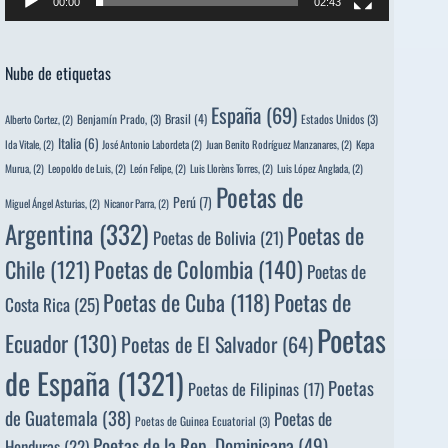
00:00
02:43
Nube de etiquetas
España
(69)
Brasil
(4)
Benjamín Prado,
(3)
Estados Unidos
(3)
Alberto Cortez,
(2)
Italia
(6)
Ida Vitale,
(2)
José Antonio Labordeta
(2)
Juan Benito Rodríguez Manzanares,
(2)
Kepa
Murua,
(2)
Leopoldo de Luis,
(2)
León Felipe,
(2)
Luis Llorèns Torres,
(2)
Luis López Anglada,
(2)
Poetas de
Perú
(7)
Miguel Ángel Asturias,
(2)
Nicanor Parra,
(2)
Argentina
(332)
Poetas de
Poetas de Bolivia
(21)
Poetas de Colombia
(140)
Chile
(121)
Poetas de
Poetas de
Poetas de Cuba
(118)
Costa Rica
(25)
Poetas
Ecuador
(130)
Poetas de El Salvador
(64)
de España
(1321)
Poetas
Poetas de Filipinas
(17)
de Guatemala
(38)
Poetas de
Poetas de Guinea Ecuatorial
(3)
Poetas de la Rep. Dominicana
(49)
Honduras
(22)