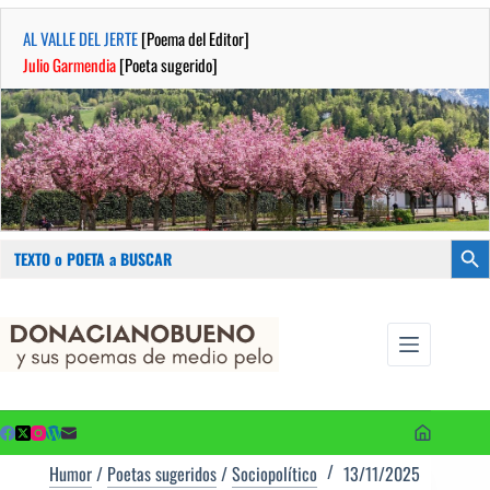
AL VALLE DEL JERTE
[Poema del Editor]
Julio Garmendia
[Poeta sugerido]
Buscar:
Botón
Saltar
...sus
al
poemas de
contenido
medio pelo
y poetas
sugeridos
Humor
/
Poetas sugeridos
/
Sociopolítico
13/11/2025