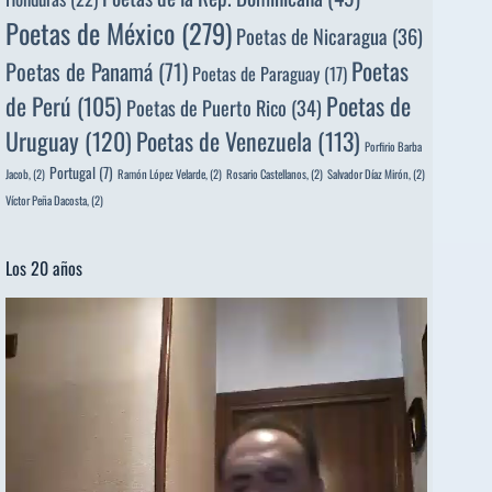
Poetas de México
(279)
Poetas de Nicaragua
(36)
Poetas
Poetas de Panamá
(71)
Poetas de Paraguay
(17)
de Perú
(105)
Poetas de
Poetas de Puerto Rico
(34)
Uruguay
(120)
Poetas de Venezuela
(113)
Porfirio Barba
Portugal
(7)
Jacob,
(2)
Ramón López Velarde,
(2)
Rosario Castellanos,
(2)
Salvador Díaz Mirón,
(2)
Víctor Peña Dacosta,
(2)
Los 20 años
Reproductor
de
vídeo