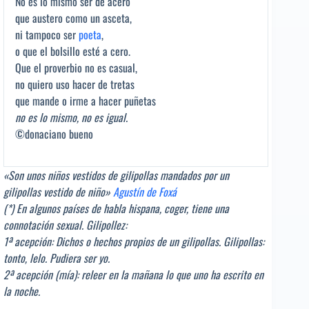
No es lo mismo ser de acero
que austero como un asceta,
ni tampoco ser
poeta
,
o que el bolsillo esté a cero.
Que el proverbio no es casual,
no quiero uso hacer de tretas
que mande o irme a hacer puñetas
no es lo mismo, no es igual.
©donaciano bueno
«Son unos niños vestidos de gilipollas mandados por un
gilipollas vestido de niño»
Agustín de Foxá
(*) En algunos países de habla hispana, coger, tiene una
connotación sexual. Gilipollez:
1ª acepción: Dichos o hechos propios de un gilipollas. Gilipollas:
tonto, lelo. Pudiera ser yo.
2ª acepción (mía): releer en la mañana lo que uno ha escrito en
la noche.