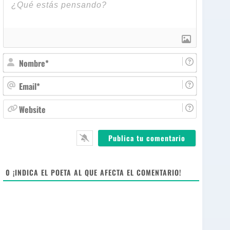
N
o
m
E
b
m
r
a
W
e
i
e
*
l
b
*
s
i
t
e
0
¡INDICA EL POETA AL QUE AFECTA EL COMENTARIO!