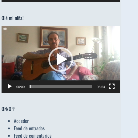
de
audio
Olé mi niña!
Reproductor
de
vídeo
00:00
03:54
ON/OFF
Acceder
Feed de entradas
Feed de comentarios