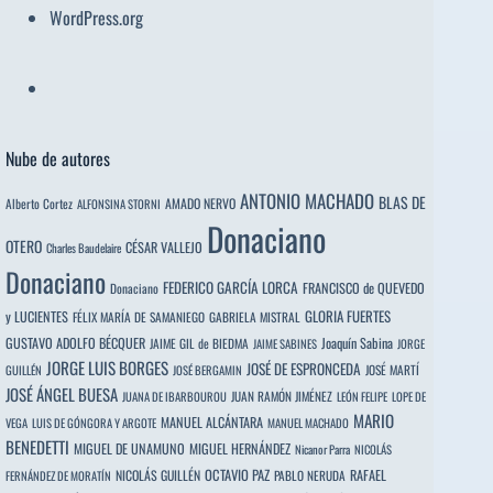
WordPress.org
Nube de autores
ANTONIO MACHADO
BLAS DE
Alberto Cortez
AMADO NERVO
ALFONSINA STORNI
Donaciano
OTERO
CÉSAR VALLEJO
Charles Baudelaire
Donaciano
FEDERICO GARCÍA LORCA
FRANCISCO de QUEVEDO
Donaciano
y LUCIENTES
GLORIA FUERTES
FÉLIX MARÍA DE SAMANIEGO
GABRIELA MISTRAL
GUSTAVO ADOLFO BÉCQUER
Joaquín Sabina
JAIME GIL de BIEDMA
JAIME SABINES
JORGE
JORGE LUIS BORGES
JOSÉ DE ESPRONCEDA
JOSÉ MARTÍ
GUILLÉN
JOSÉ BERGAMIN
JOSÉ ÁNGEL BUESA
JUAN RAMÓN JIMÉNEZ
JUANA DE IBARBOUROU
LEÓN FELIPE
LOPE DE
MARIO
MANUEL ALCÁNTARA
VEGA
LUIS DE GÓNGORA Y ARGOTE
MANUEL MACHADO
BENEDETTI
MIGUEL DE UNAMUNO
MIGUEL HERNÁNDEZ
Nicanor Parra
NICOLÁS
OCTAVIO PAZ
RAFAEL
NICOLÁS GUILLÉN
PABLO NERUDA
FERNÁNDEZ DE MORATÍN