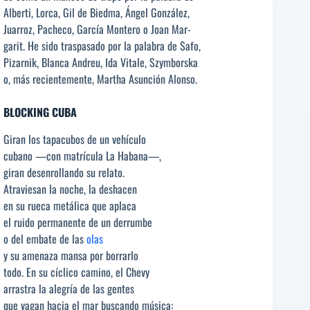
Alberti, Lorca, Gil de Biedma, Ángel González,
Juarroz, Pacheco, García Montero o Joan Mar-
garit. He sido traspasado por la palabra de Safo,
Pizarnik, Blanca Andreu, Ida Vitale, Szymborska
o, más recientemente, Martha Asunción Alonso.
BLOCKING CUBA
Giran los tapacubos de un vehículo
cubano —con matrícula La Habana—,
giran desenrollando su relato.
Atraviesan la noche, la deshacen
en su rueca metálica que aplaca
el ruido permanente de un derrumbe
o del embate de las
olas
y su amenaza mansa por borrarlo
todo. En su cíclico camino, el Chevy
arrastra la alegría de las gentes
que vagan hacia el mar buscando música: