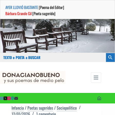
AYER LLOVIÓ BASTANTE
[Poema del Editor]
Bárbara Grande Gil
[Poeta sugerido]
Buscar:
Botón
Saltar
...sus
al
poemas de
contenido
medio pelo
y poetas
sugeridos
Infancia
/
Poetas sugeridos
/
Sociopolítico
12/01/2026
1 comentario