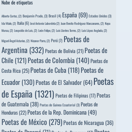
Nube de etiquetas
España
(69)
Brasil
(4)
Benjamín Prado,
(3)
Estados Unidos
(3)
Alberto Cortez,
(2)
Italia
(6)
Ida Vitale,
(2)
José Antonio Labordeta
(2)
Juan Benito Rodríguez Manzanares,
(2)
Kepa
Murua,
(2)
Leopoldo de Luis,
(2)
León Felipe,
(2)
Luis Llorèns Torres,
(2)
Luis López Anglada,
(2)
Poetas de
Perú
(7)
Miguel Ángel Asturias,
(2)
Nicanor Parra,
(2)
Argentina
(332)
Poetas de
Poetas de Bolivia
(21)
Poetas de Colombia
(140)
Chile
(121)
Poetas de
Poetas de
Poetas de Cuba
(118)
Costa Rica
(25)
Poetas
Ecuador
(130)
Poetas de El Salvador
(64)
de España
(1321)
Poetas
Poetas de Filipinas
(17)
de Guatemala
(38)
Poetas de
Poetas de Guinea Ecuatorial
(3)
Poetas de la Rep. Dominicana
(49)
Honduras
(22)
Poetas de México
(279)
Poetas de Nicaragua
(36)
Poetas
Poetas de Panamá
(71)