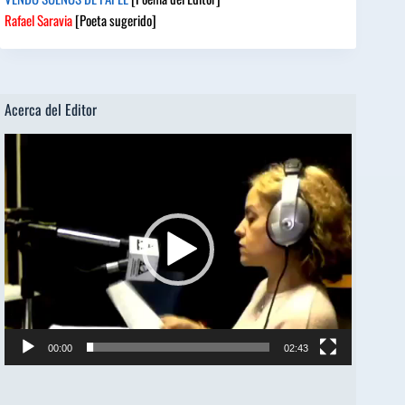
Rafael Saravia
[Poeta sugerido]
Acerca del Editor
Reproductor
de
vídeo
00:00
02:43