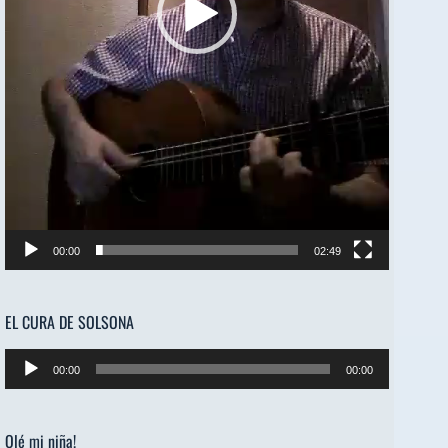
00:00
02:49
EL CURA DE SOLSONA
Reproductor
00:00
00:00
de
audio
Olé mi niña!