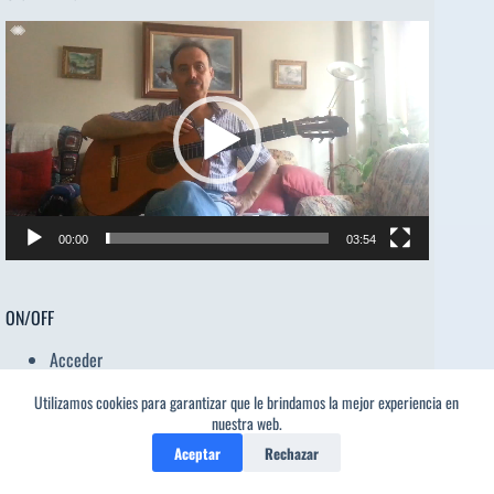
Reproductor
de
vídeo
00:00
03:54
ON/OFF
Acceder
Feed de entradas
Utilizamos cookies para garantizar que le brindamos la mejor experiencia en
Feed de comentarios
1
nuestra web.
WordPress.org
Aceptar
Rechazar