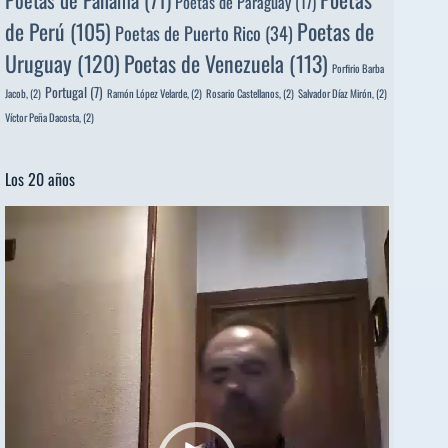
Poetas de Paraguay
(17)
de Perú
(105)
Poetas de
Poetas de Puerto Rico
(34)
Uruguay
(120)
Poetas de Venezuela
(113)
Porfirio Barba
Portugal
(7)
Jacob,
(2)
Ramón López Velarde,
(2)
Rosario Castellanos,
(2)
Salvador Díaz Mirón,
(2)
Víctor Peña Dacosta,
(2)
Los 20 años
Reproductor
de
vídeo