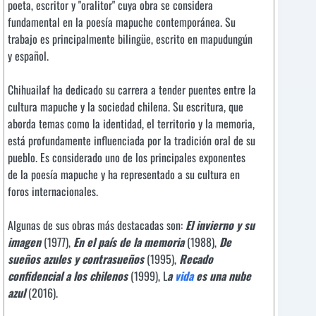
poeta, escritor y "oralitor" cuya obra se considera
fundamental en la poesía mapuche contemporánea. Su
trabajo es principalmente bilingüe, escrito en mapudungún
y español.
Chihuailaf ha dedicado su carrera a tender puentes entre la
cultura mapuche y la sociedad chilena. Su escritura, que
aborda temas como la identidad, el territorio y la memoria,
está profundamente influenciada por la tradición oral de su
pueblo. Es considerado uno de los principales exponentes
de la poesía mapuche y ha representado a su cultura en
foros internacionales.
Algunas de sus obras más destacadas son:
El invierno y su
imagen
(1977),
En el país de la memoria
(1988),
De
sueños azules y contrasueños
(1995),
Recado
confidencial a los chilenos
(1999), L
a
vida
es una nube
azul
(2016).