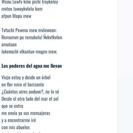
Wenu Lewfv kiñe pichi troykeley
mvten tuwaykvlelu kom
afpun Mapu mew
Tvfachi Pewma mew mvlewean:
Remumvn pu remukelu! Ñvkvfkvlen
amutuan
lakenochi vlkantun mogen mew.
Los poderes del agua me llevan
Viejo estoy y desde un árbol
en flor miro el horizonte
¿Cuántos aires anduve?, no lo sé
Desde el otro lado del mar el sol
que se entra
me envía ya sus mensajeras
y a encontrarme iré
con mis abuelos