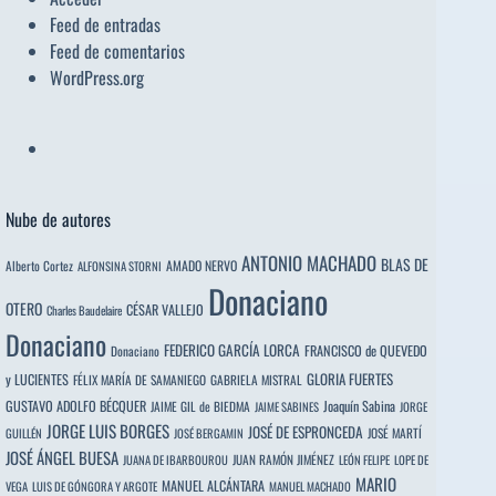
Feed de entradas
Feed de comentarios
WordPress.org
Nube de autores
ANTONIO MACHADO
BLAS DE
Alberto Cortez
AMADO NERVO
ALFONSINA STORNI
Donaciano
OTERO
CÉSAR VALLEJO
Charles Baudelaire
Donaciano
FEDERICO GARCÍA LORCA
FRANCISCO de QUEVEDO
Donaciano
y LUCIENTES
GLORIA FUERTES
FÉLIX MARÍA DE SAMANIEGO
GABRIELA MISTRAL
GUSTAVO ADOLFO BÉCQUER
Joaquín Sabina
JAIME GIL de BIEDMA
JAIME SABINES
JORGE
JORGE LUIS BORGES
JOSÉ DE ESPRONCEDA
JOSÉ MARTÍ
GUILLÉN
JOSÉ BERGAMIN
JOSÉ ÁNGEL BUESA
JUAN RAMÓN JIMÉNEZ
JUANA DE IBARBOUROU
LEÓN FELIPE
LOPE DE
MARIO
MANUEL ALCÁNTARA
VEGA
LUIS DE GÓNGORA Y ARGOTE
MANUEL MACHADO