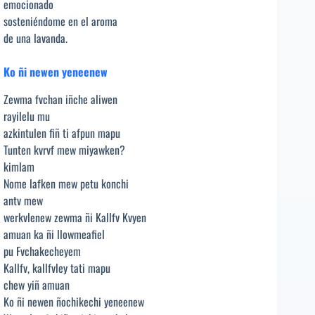
emocionado
sosteniéndome en el aroma
de una lavanda.
Ko ñi newen yeneenew
Zewma fvchan iñche aliwen
rayilelu mu
azkintulen fiñ ti afpun mapu
Tunten kvrvf mew miyawken?
kimlam
Nome lafken mew petu konchi
antv mew
werkvlenew zewma ñi Kallfv Kvyen
amuan ka ñi llowmeafiel
pu Fvchakecheyem
Kallfv, kallfvley tati mapu
chew yiñ amuan
Ko ñi newen ñochikechi yeneenew