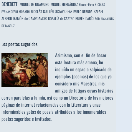
BENEDETTI
MIGUEL DE UNAMUNO
MIGUEL HERNÁNDEZ
Nicanor Parra
NICOLÁS
OCTAVIO PAZ
RAFAEL
NICOLÁS GUILLÉN
PABLO NERUDA
FERNÁNDEZ DE MORATÍN
ALBERTI
RAMÓN de CAMPOAMOR
RUBÉN DARÍO
ROSALÍA de CASTRO
SOR JUANA INÉS
DE LA CRUZ
Los poetas sugeridos
Asimismo, con el fin de hacer
esta lectura más amena, he
incluído un espacio salpicado de
ejemplos (poemas) de los que yo
considero mis Maestros, mis
amigos de fatigas cuyas historias
corren paralelas a la mía, así como un Directorio de las mejores
páginas de internet relacionadas con la Literatura y unas
interminables gotas de poesía atribuidos a los
innumerables
poetas sugeridos
e invitados.