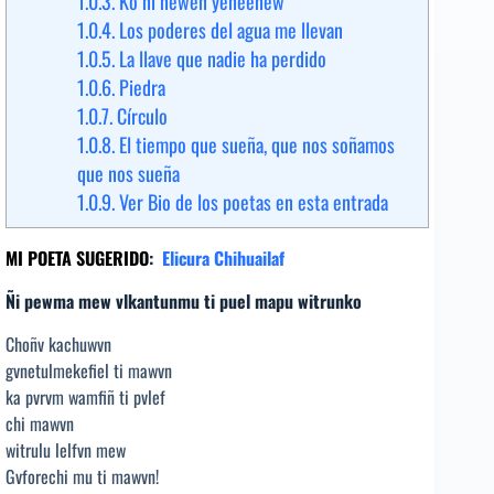
1.0.3.
Ko ñi newen yeneenew
1.0.4.
Los poderes del agua me llevan
1.0.5.
La llave que nadie ha perdido
1.0.6.
Piedra
1.0.7.
Círculo
1.0.8.
El tiempo que sueña, que nos soñamos
que nos sueña
1.0.9.
Ver Bio de los poetas en esta entrada
MI POETA SUGERIDO
:
Elicura Chihuailaf
Ñi pewma mew vlkantunmu ti puel mapu witrunko
Choñv kachuwvn
gvnetulmekefiel ti mawvn
ka pvrvm wamfiñ ti pvlef
chi mawvn
witrulu lelfvn mew
Gvforechi mu ti mawvn!