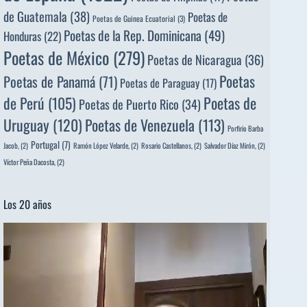
de Guatemala
(38)
Poetas de
Poetas de Guinea Ecuatorial
(3)
Poetas de la Rep. Dominicana
(49)
Honduras
(22)
Poetas de México
(279)
Poetas de Nicaragua
(36)
Poetas
Poetas de Panamá
(71)
Poetas de Paraguay
(17)
de Perú
(105)
Poetas de
Poetas de Puerto Rico
(34)
Uruguay
(120)
Poetas de Venezuela
(113)
Porfirio Barba
Portugal
(7)
Jacob,
(2)
Ramón López Velarde,
(2)
Rosario Castellanos,
(2)
Salvador Díaz Mirón,
(2)
Víctor Peña Dacosta,
(2)
Los 20 años
Reproductor
de
vídeo