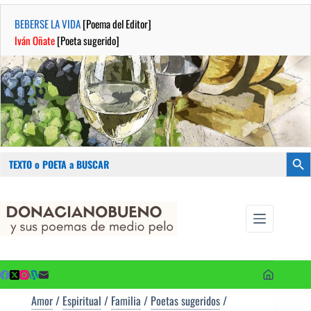
BEBERSE LA VIDA
[Poema del Editor]
Iván Oñate
[Poeta sugerido]
Buscar:
Botón
Saltar
...sus
al
poemas de
contenido
medio pelo
y poetas
sugeridos
Amor
/
Espiritual
/
Familia
/
Poetas sugeridos
/