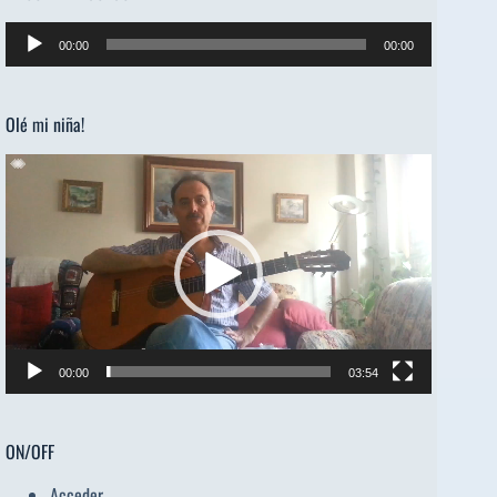
Reproductor
00:00
00:00
de
audio
Olé mi niña!
Reproductor
de
vídeo
00:00
03:54
ON/OFF
Acceder