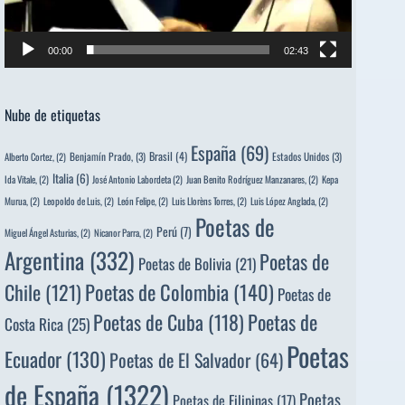
00:00
02:43
Nube de etiquetas
España
(69)
Brasil
(4)
Benjamín Prado,
(3)
Estados Unidos
(3)
Alberto Cortez,
(2)
Italia
(6)
Ida Vitale,
(2)
José Antonio Labordeta
(2)
Juan Benito Rodríguez Manzanares,
(2)
Kepa
Murua,
(2)
Leopoldo de Luis,
(2)
León Felipe,
(2)
Luis Llorèns Torres,
(2)
Luis López Anglada,
(2)
Poetas de
Perú
(7)
Miguel Ángel Asturias,
(2)
Nicanor Parra,
(2)
Argentina
(332)
Poetas de
Poetas de Bolivia
(21)
Poetas de Colombia
(140)
Chile
(121)
Poetas de
Poetas de
Poetas de Cuba
(118)
Costa Rica
(25)
Poetas
Ecuador
(130)
Poetas de El Salvador
(64)
de España
(1322)
Poetas
Poetas de Filipinas
(17)