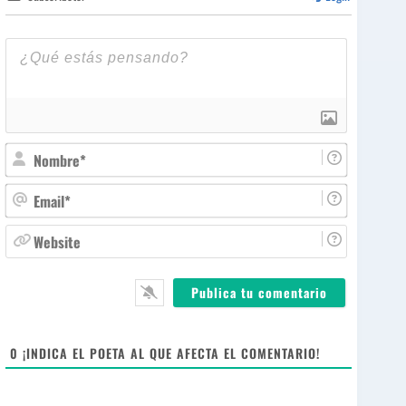
N
o
m
E
b
m
r
a
W
e
i
e
*
l
b
*
s
i
t
e
0
¡INDICA EL POETA AL QUE AFECTA EL COMENTARIO!