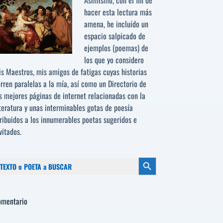
Asimismo, con el fin de
hacer esta lectura más
amena, he incluído un
espacio salpicado de
ejemplos (poemas) de
los que yo considero
s Maestros, mis amigos de fatigas cuyas historias
rren paralelas a la mía, así como un Directorio de
s mejores páginas de internet relacionadas con la
teratura y unas interminables gotas de poesía
ribuidos a los
innumerables poetas sugeridos
e
vitados.
scar:
Botón de búsqueda
omentario