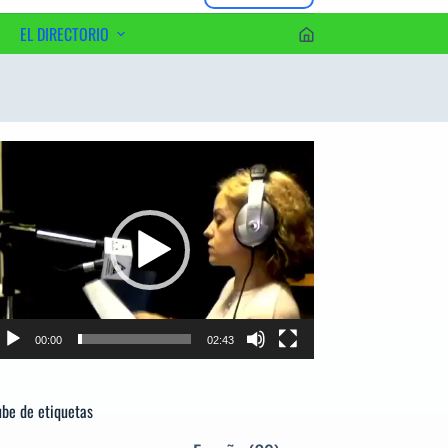
EL DIRECTORIO
erca del Editor
productor
e
deo
00:00
02:43
be de etiquetas