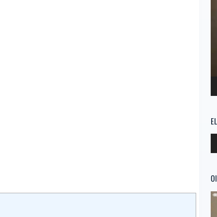
E
Re
d
au
Ol
Re
d