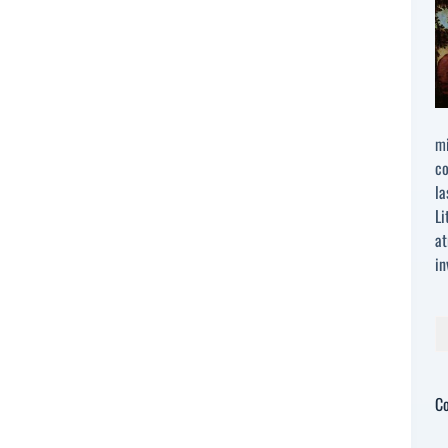
mi
co
la
Li
at
in
Bu
C