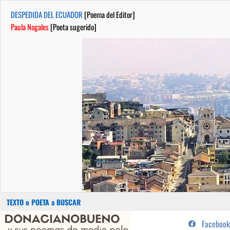
DESPEDIDA DEL ECUADOR
[Poema del Editor]
Paula Nogales
[Poeta sugerido]
Buscar:
Saltar
...sus poemas de medio pelo y
Facebook
al