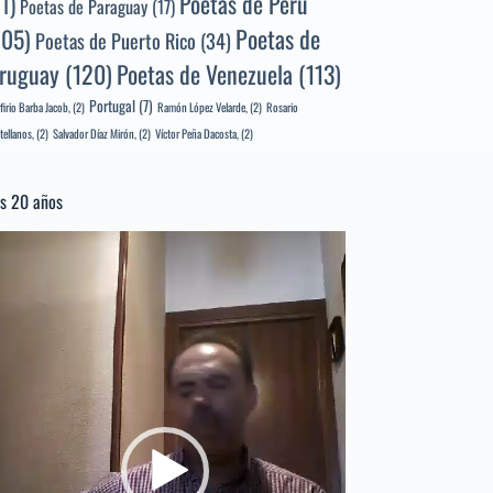
Poetas de Perú
71)
Poetas de Paraguay
(17)
105)
Poetas de
Poetas de Puerto Rico
(34)
ruguay
(120)
Poetas de Venezuela
(113)
Portugal
(7)
firio Barba Jacob,
(2)
Ramón López Velarde,
(2)
Rosario
tellanos,
(2)
Salvador Díaz Mirón,
(2)
Víctor Peña Dacosta,
(2)
s 20 años
productor
e
deo