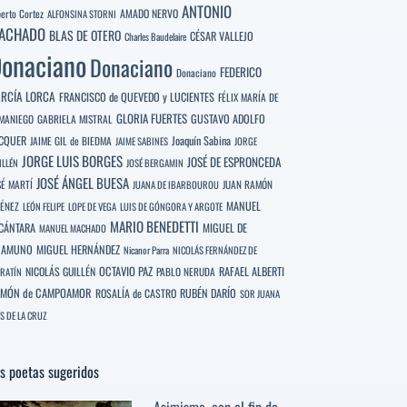
ANTONIO
berto Cortez
AMADO NERVO
ALFONSINA STORNI
ACHADO
BLAS DE OTERO
CÉSAR VALLEJO
Charles Baudelaire
onaciano
Donaciano
FEDERICO
Donaciano
RCÍA LORCA
FRANCISCO de QUEVEDO y LUCIENTES
FÉLIX MARÍA DE
GLORIA FUERTES
GUSTAVO ADOLFO
MANIEGO
GABRIELA MISTRAL
CQUER
Joaquín Sabina
JAIME GIL de BIEDMA
JAIME SABINES
JORGE
JORGE LUIS BORGES
JOSÉ DE ESPRONCEDA
ILLÉN
JOSÉ BERGAMIN
JOSÉ ÁNGEL BUESA
SÉ MARTÍ
JUAN RAMÓN
JUANA DE IBARBOUROU
MANUEL
MÉNEZ
LEÓN FELIPE
LOPE DE VEGA
LUIS DE GÓNGORA Y ARGOTE
MARIO BENEDETTI
CÁNTARA
MIGUEL DE
MANUEL MACHADO
NAMUNO
MIGUEL HERNÁNDEZ
Nicanor Parra
NICOLÁS FERNÁNDEZ DE
OCTAVIO PAZ
RAFAEL ALBERTI
NICOLÁS GUILLÉN
PABLO NERUDA
RATÍN
MÓN de CAMPOAMOR
RUBÉN DARÍO
ROSALÍA de CASTRO
SOR JUANA
S DE LA CRUZ
s poetas sugeridos