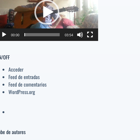
deo
el
volumen.
00:00
03:54
N/OFF
Acceder
Feed de entradas
Feed de comentarios
WordPress.org
be de autores