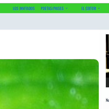
LOS INVITADOS
POETAS/PAISES
EL EDITOR
Ac
Re
d
ví
Nu