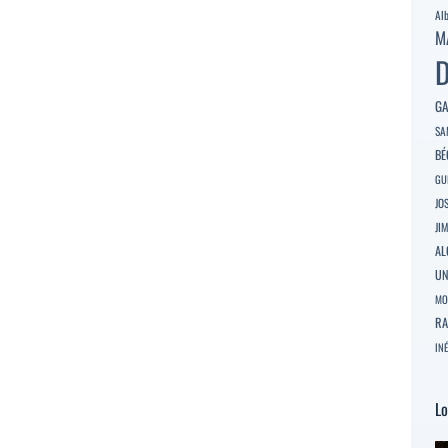
Al
M
D
GA
SA
BÉ
GU
JO
JI
AL
U
MO
RA
INÉ
Lo