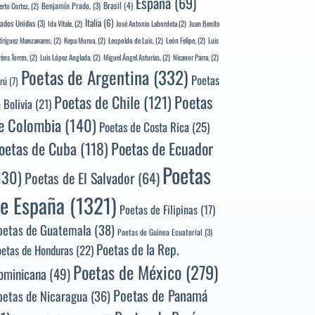
España
(69)
Brasil
(4)
Benjamín Prado,
(3)
erto Cortez,
(2)
Italia
(6)
tados Unidos
(3)
Ida Vitale,
(2)
José Antonio Labordeta
(2)
Juan Benito
ríguez Manzanares,
(2)
Kepa Murua,
(2)
Leopoldo de Luis,
(2)
León Felipe,
(2)
Luis
rèns Torres,
(2)
Luis López Anglada,
(2)
Miguel Ángel Asturias,
(2)
Nicanor Parra,
(2)
Poetas de Argentina
(332)
Poetas
rú
(7)
Poetas
Poetas de Chile
(121)
 Bolivia
(21)
e Colombia
(140)
Poetas de Costa Rica
(25)
Poetas de Ecuador
oetas de Cuba
(118)
Poetas
130)
Poetas de El Salvador
(64)
e España
(1321)
Poetas de Filipinas
(17)
oetas de Guatemala
(38)
Poetas de Guinea Ecuatorial
(3)
Poetas de la Rep.
oetas de Honduras
(22)
Poetas de México
(279)
ominicana
(49)
Poetas de Panamá
oetas de Nicaragua
(36)