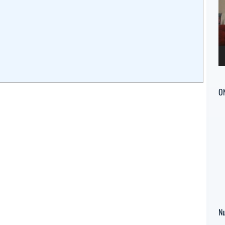
ví
O
Nu