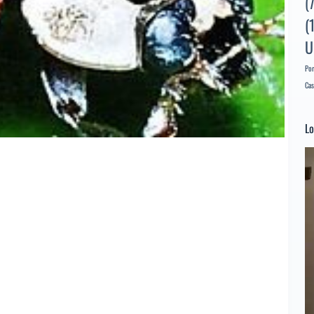
(
(
U
Por
Cas
Lo
Re
d
ví