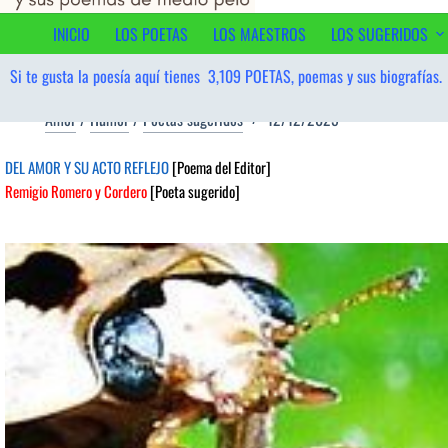
contenido
INICIO
LOS POETAS
LOS MAESTROS
LOS SUGERIDOS
Si te gusta la poesía aquí tienes
3,109
POETAS, poemas y sus biografías.
Amor
/
Humor
/
Poetas sugeridos
12/12/2025
DEL AMOR Y SU ACTO REFLEJO
[Poema del Editor]
Remigio Romero y Cordero
[Poeta sugerido]