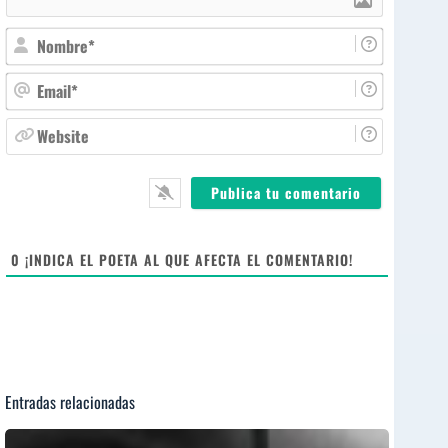
N
o
m
E
b
m
r
a
W
e
i
e
*
l
b
*
s
i
t
e
0
¡INDICA EL POETA AL QUE AFECTA EL COMENTARIO!
Entradas relacionadas