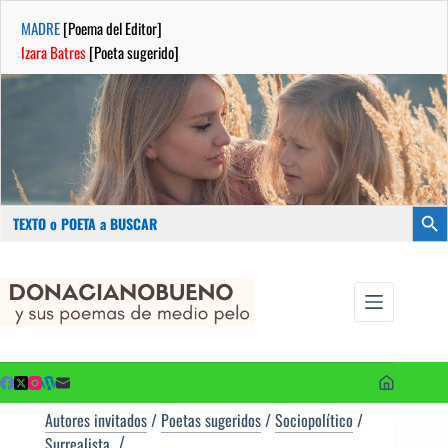
MADRE
[Poema del Editor]
Izara Batres
[Poeta sugerido]
Buscar:
Botón
Saltar
...sus
al
poemas de
contenido
medio pelo
y poetas
sugeridos
Autores invitados
/
Poetas sugeridos
/
Sociopolítico
/
Surrealista