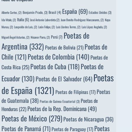
España
(69)
Brasil
(4)
Benjamín Prado,
(3)
Estados Unidos
(3)
Alberto Cortez,
(2)
Italia
(6)
Ida Vitale,
(2)
José Antonio Labordeta
(2)
Juan Benito Rodríguez Manzanares,
(2)
Kepa
Murua,
(2)
Leopoldo de Luis,
(2)
León Felipe,
(2)
Luis Llorèns Torres,
(2)
Luis López Anglada,
(2)
Poetas de
Perú
(7)
Miguel Ángel Asturias,
(2)
Nicanor Parra,
(2)
Argentina
(332)
Poetas de
Poetas de Bolivia
(21)
Poetas de Colombia
(140)
Chile
(121)
Poetas de
Poetas de
Poetas de Cuba
(118)
Costa Rica
(25)
Poetas
Ecuador
(130)
Poetas de El Salvador
(64)
de España
(1321)
Poetas
Poetas de Filipinas
(17)
de Guatemala
(38)
Poetas de
Poetas de Guinea Ecuatorial
(3)
Poetas de la Rep. Dominicana
(49)
Honduras
(22)
Poetas de México
(279)
Poetas de Nicaragua
(36)
Poetas
Poetas de Panamá
(71)
Poetas de Paraguay
(17)