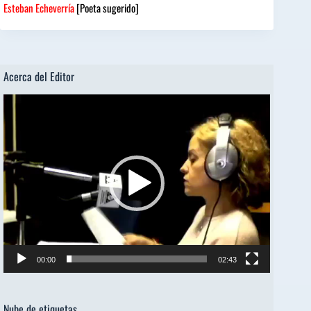
Esteban Echeverría
[Poeta sugerido]
Acerca del Editor
Reproductor
de
vídeo
00:00
02:43
Nube de etiquetas