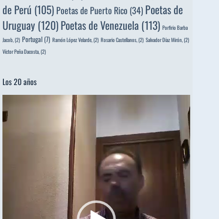
de Perú
(105)
Poetas de
Poetas de Puerto Rico
(34)
Uruguay
(120)
Poetas de Venezuela
(113)
Porfirio Barba
Portugal
(7)
Jacob,
(2)
Ramón López Velarde,
(2)
Rosario Castellanos,
(2)
Salvador Díaz Mirón,
(2)
Víctor Peña Dacosta,
(2)
Los 20 años
Reproductor
de
vídeo