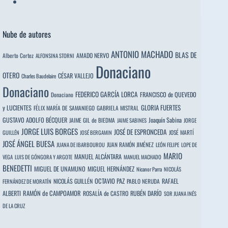
Nube de autores
ANTONIO MACHADO
BLAS DE
Alberto Cortez
AMADO NERVO
ALFONSINA STORNI
Donaciano
OTERO
CÉSAR VALLEJO
Charles Baudelaire
Donaciano
FEDERICO GARCÍA LORCA
FRANCISCO de QUEVEDO
Donaciano
y LUCIENTES
GLORIA FUERTES
FÉLIX MARÍA DE SAMANIEGO
GABRIELA MISTRAL
GUSTAVO ADOLFO BÉCQUER
Joaquín Sabina
JAIME GIL de BIEDMA
JAIME SABINES
JORGE
JORGE LUIS BORGES
JOSÉ DE ESPRONCEDA
JOSÉ MARTÍ
GUILLÉN
JOSÉ BERGAMIN
JOSÉ ÁNGEL BUESA
JUAN RAMÓN JIMÉNEZ
JUANA DE IBARBOUROU
LEÓN FELIPE
LOPE DE
MARIO
MANUEL ALCÁNTARA
VEGA
LUIS DE GÓNGORA Y ARGOTE
MANUEL MACHADO
BENEDETTI
MIGUEL DE UNAMUNO
MIGUEL HERNÁNDEZ
Nicanor Parra
NICOLÁS
OCTAVIO PAZ
RAFAEL
NICOLÁS GUILLÉN
PABLO NERUDA
FERNÁNDEZ DE MORATÍN
ALBERTI
RAMÓN de CAMPOAMOR
RUBÉN DARÍO
ROSALÍA de CASTRO
SOR JUANA INÉS
DE LA CRUZ