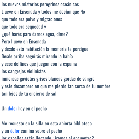
los nuevos misterios peregrinos oceánicos
Llueve en Ensenada y todos me decían que No
que todo era polvo y migraciones
que todo era sequedad y
¿qué harás para darnos agua, dime?
Pero llueve en Ensenada
y desde esta habitación la memoria te persigue
Desde arriba seguirás mirando la bahía
y esos delfines que juegan con la espuma
los cangrejos violinistas
inmensas gaviotas grises blancas gordas de sangre
y este desamparo en que me pierdo tan cerca de tu nombre
tan lejos de tu encierro de sal
Un
dolor
hay en el pecho
Me recuesto en la silla en esta abierta biblioteca
y un
dolor
camina sobre el pecho
los caballos están llegando ¿iremos al encuentro?