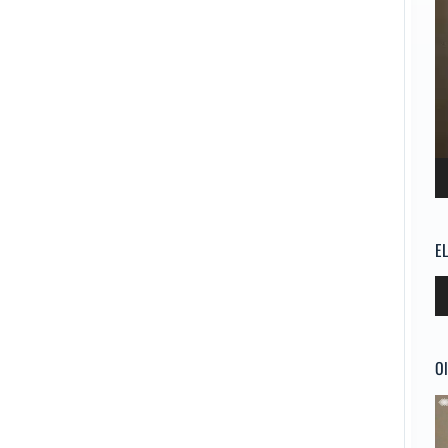
E
Re
d
au
Ol
Re
d