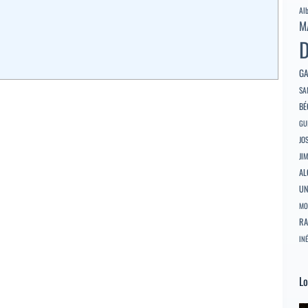
Al
M
D
GA
SA
BÉ
GU
JO
JI
AL
U
MO
RA
INÉ
Lo