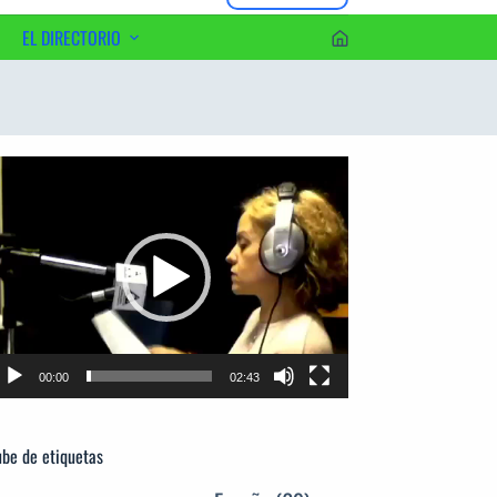
EL DIRECTORIO
erca del Editor
productor
e
deo
00:00
02:43
be de etiquetas