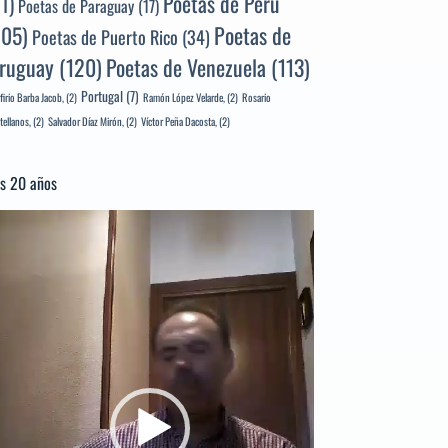
Poetas de Perú
71)
Poetas de Paraguay
(17)
105)
Poetas de
Poetas de Puerto Rico
(34)
ruguay
(120)
Poetas de Venezuela
(113)
Portugal
(7)
firio Barba Jacob,
(2)
Ramón López Velarde,
(2)
Rosario
tellanos,
(2)
Salvador Díaz Mirón,
(2)
Víctor Peña Dacosta,
(2)
s 20 años
productor
e
deo