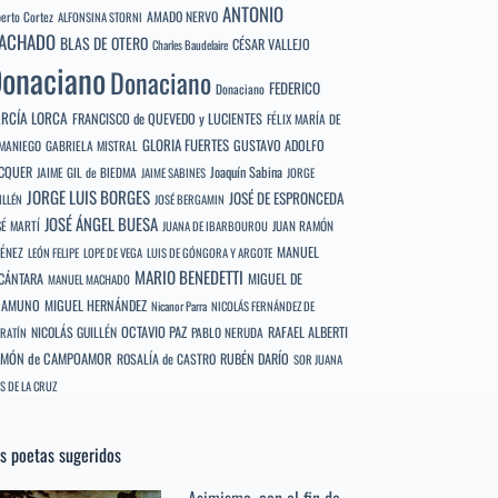
ANTONIO
berto Cortez
AMADO NERVO
ALFONSINA STORNI
ACHADO
BLAS DE OTERO
CÉSAR VALLEJO
Charles Baudelaire
onaciano
Donaciano
FEDERICO
Donaciano
RCÍA LORCA
FRANCISCO de QUEVEDO y LUCIENTES
FÉLIX MARÍA DE
GLORIA FUERTES
GUSTAVO ADOLFO
MANIEGO
GABRIELA MISTRAL
CQUER
Joaquín Sabina
JAIME GIL de BIEDMA
JAIME SABINES
JORGE
JORGE LUIS BORGES
JOSÉ DE ESPRONCEDA
ILLÉN
JOSÉ BERGAMIN
JOSÉ ÁNGEL BUESA
SÉ MARTÍ
JUAN RAMÓN
JUANA DE IBARBOUROU
MANUEL
MÉNEZ
LEÓN FELIPE
LOPE DE VEGA
LUIS DE GÓNGORA Y ARGOTE
MARIO BENEDETTI
CÁNTARA
MIGUEL DE
MANUEL MACHADO
NAMUNO
MIGUEL HERNÁNDEZ
Nicanor Parra
NICOLÁS FERNÁNDEZ DE
OCTAVIO PAZ
RAFAEL ALBERTI
NICOLÁS GUILLÉN
PABLO NERUDA
RATÍN
MÓN de CAMPOAMOR
RUBÉN DARÍO
ROSALÍA de CASTRO
SOR JUANA
S DE LA CRUZ
s poetas sugeridos