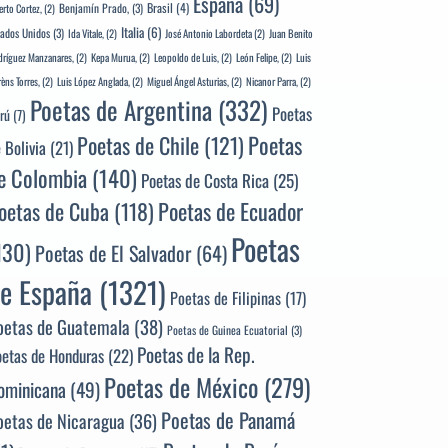
España
(69)
Brasil
(4)
Benjamín Prado,
(3)
erto Cortez,
(2)
Italia
(6)
tados Unidos
(3)
Ida Vitale,
(2)
José Antonio Labordeta
(2)
Juan Benito
ríguez Manzanares,
(2)
Kepa Murua,
(2)
Leopoldo de Luis,
(2)
León Felipe,
(2)
Luis
rèns Torres,
(2)
Luis López Anglada,
(2)
Miguel Ángel Asturias,
(2)
Nicanor Parra,
(2)
Poetas de Argentina
(332)
Poetas
rú
(7)
Poetas
Poetas de Chile
(121)
 Bolivia
(21)
e Colombia
(140)
Poetas de Costa Rica
(25)
Poetas de Ecuador
oetas de Cuba
(118)
Poetas
130)
Poetas de El Salvador
(64)
e España
(1321)
Poetas de Filipinas
(17)
oetas de Guatemala
(38)
Poetas de Guinea Ecuatorial
(3)
Poetas de la Rep.
oetas de Honduras
(22)
Poetas de México
(279)
ominicana
(49)
Poetas de Panamá
oetas de Nicaragua
(36)