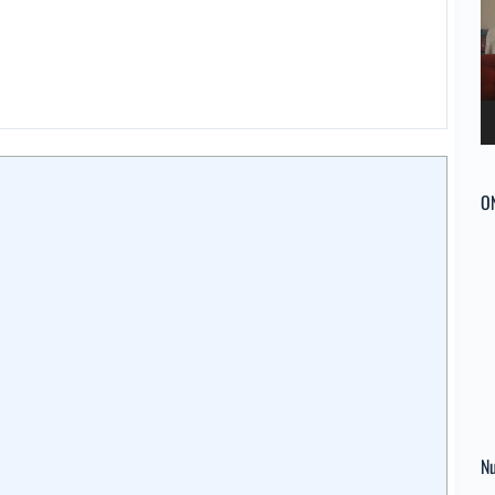
ví
O
Nu