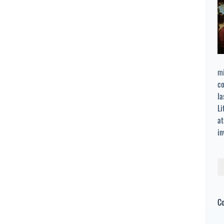
mi
co
la
Li
at
in
Bu
C