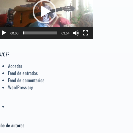
deo
el
volumen.
00:00
03:54
N/OFF
Acceder
Feed de entradas
Feed de comentarios
WordPress.org
be de autores