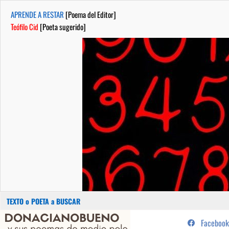
APRENDE A RESTAR
[Poema del Editor]
Teófilo Cid
[Poeta sugerido]
Buscar:
Saltar
...sus poemas de medio pelo y
Facebook
al