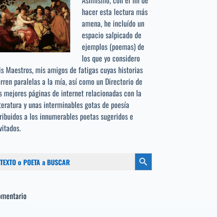
Asimismo, con el fin de
hacer esta lectura más
amena, he incluído un
espacio salpicado de
ejemplos (poemas) de
los que yo considero
s Maestros, mis amigos de fatigas cuyas historias
rren paralelas a la mía, así como un Directorio de
s mejores páginas de internet relacionadas con la
teratura y unas interminables gotas de poesía
ribuidos a los
innumerables poetas sugeridos
e
vitados.
scar:
Botón de búsqueda
omentario