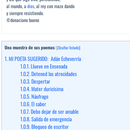
al mundo, a
dios
, al rey con mazo dando
y siempre resistiendo.
©donaciano bueno
Una muestra de sus poemas:
[
Ocultar listado
]
1.
MI POETA SUGERIDO: Adán Echeverría
1.0.1.
Llueve en Ensenada
1.0.2.
Detened las atrocidades
1.0.3.
Despertar
1.0.4.
Mater duricísima
1.0.5.
Náufrago
1.0.6.
El saber
1.0.7.
Debo dejar de ser amable
1.0.8.
Salida de emergencia
1.0.9.
Bloqueo de escritor