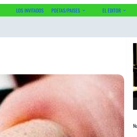
LOS INVITADOS
POETAS/PAISES
EL EDITOR
Ac
Re
d
ví
Nu