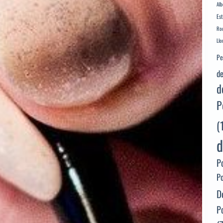
Alb
Es
Rod
Llo
Pe
de
d
P
(
d
P
P
D
P