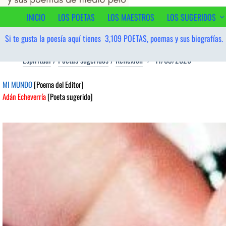
contenido
INICIO
LOS POETAS
LOS MAESTROS
LOS SUGERIDOS
Si te gusta la poesía aquí tienes
3,109
POETAS, poemas y sus biografías.
Espiritual
/
Poetas sugeridos
/
Reflexión
11/03/2026
MI MUNDO
[Poema del Editor]
Adán Echeverría
[Poeta sugerido]