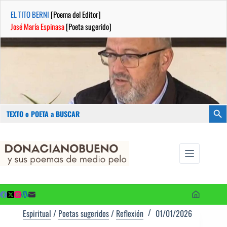
EL TITO BERNI
[Poema del Editor]
José María Espinasa
[Poeta sugerido]
Buscar:
Botón
Saltar
...sus
al
poemas de
contenido
medio pelo
y poetas
sugeridos
Espiritual
/
Poetas sugeridos
/
Reflexión
01/01/2026