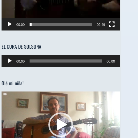
00:00
02:49
EL CURA DE SOLSONA
Reproductor
00:00
00:00
de
audio
Olé mi niña!
Reproductor
de
vídeo