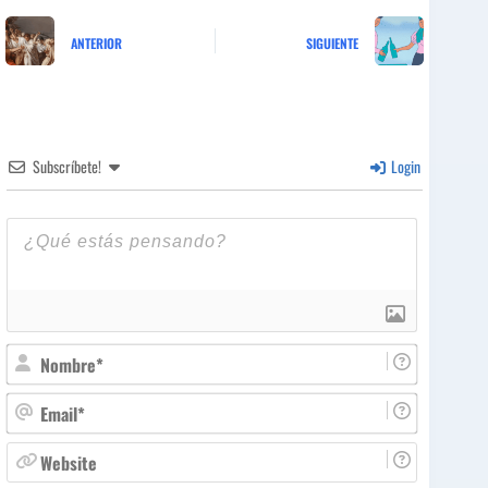
ANTERIOR
SIGUIENTE
Subscríbete!
Login
N
o
m
E
b
m
r
a
W
e
i
e