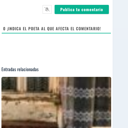
*
l
b
*
s
i
t
e
0
¡INDICA EL POETA AL QUE AFECTA EL COMENTARIO!
Entradas relacionadas