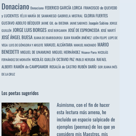
Donaciano
FEDERICO GARCÍA LORCA
FRANCISCO de QUEVEDO
Donaciano
y LUCIENTES
GLORIA FUERTES
FÉLIX MARÍA DE SAMANIEGO
GABRIELA MISTRAL
GUSTAVO ADOLFO BÉCQUER
Joaquín Sabina
JAIME GIL de BIEDMA
JAIME SABINES
JORGE
JORGE LUIS BORGES
JOSÉ DE ESPRONCEDA
JOSÉ MARTÍ
GUILLÉN
JOSÉ BERGAMIN
JOSÉ ÁNGEL BUESA
JUAN RAMÓN JIMÉNEZ
JUANA DE IBARBOUROU
LEÓN FELIPE
LOPE DE
MARIO
MANUEL ALCÁNTARA
VEGA
LUIS DE GÓNGORA Y ARGOTE
MANUEL MACHADO
BENEDETTI
MIGUEL DE UNAMUNO
MIGUEL HERNÁNDEZ
Nicanor Parra
NICOLÁS
OCTAVIO PAZ
RAFAEL
NICOLÁS GUILLÉN
PABLO NERUDA
FERNÁNDEZ DE MORATÍN
ALBERTI
RAMÓN de CAMPOAMOR
RUBÉN DARÍO
ROSALÍA de CASTRO
SOR JUANA INÉS
DE LA CRUZ
Los poetas sugeridos
Asimismo, con el fin de hacer
esta lectura más amena, he
incluído un espacio salpicado de
ejemplos (poemas) de los que yo
considero mis Maestros, mis