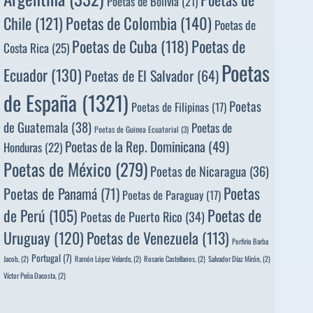
Poetas de Bolivia
(21)
Poetas de Colombia
(140)
Chile
(121)
Poetas de
Poetas de
Poetas de Cuba
(118)
Costa Rica
(25)
Poetas
Ecuador
(130)
Poetas de El Salvador
(64)
de España
(1321)
Poetas
Poetas de Filipinas
(17)
de Guatemala
(38)
Poetas de
Poetas de Guinea Ecuatorial
(3)
Poetas de la Rep. Dominicana
(49)
Honduras
(22)
Poetas de México
(279)
Poetas de Nicaragua
(36)
Poetas
Poetas de Panamá
(71)
Poetas de Paraguay
(17)
de Perú
(105)
Poetas de
Poetas de Puerto Rico
(34)
Uruguay
(120)
Poetas de Venezuela
(113)
Porfirio Barba
Portugal
(7)
Jacob,
(2)
Ramón López Velarde,
(2)
Rosario Castellanos,
(2)
Salvador Díaz Mirón,
(2)
Víctor Peña Dacosta,
(2)