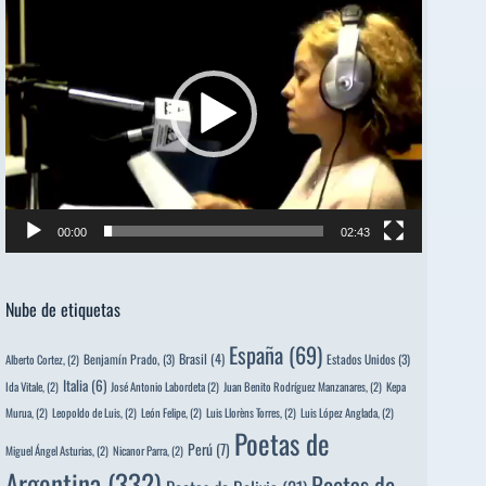
de
vídeo
00:00
02:43
Nube de etiquetas
España
(69)
Brasil
(4)
Benjamín Prado,
(3)
Estados Unidos
(3)
Alberto Cortez,
(2)
Italia
(6)
Ida Vitale,
(2)
José Antonio Labordeta
(2)
Juan Benito Rodríguez Manzanares,
(2)
Kepa
Murua,
(2)
Leopoldo de Luis,
(2)
León Felipe,
(2)
Luis Llorèns Torres,
(2)
Luis López Anglada,
(2)
Poetas de
Perú
(7)
Miguel Ángel Asturias,
(2)
Nicanor Parra,
(2)
Argentina
(332)
Poetas de