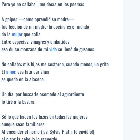
Pero yo no callaba… me decía en los poemas.
A golpes ­­­­—como aprendió su madre­­­­—
fue lección de mi madre: la cocina es el mundo
de la
mujer
que calla.
Entre especias, vinagres y embutidos
esa dulce manzana de mi
vida
se llenó de gusanos.
No callaba: mis hijas me costaron, cuando menos, un grito.
El
amor
, esa lata carísima
se quedó en la alacena.
Un día, por buscarle acomodo al aguardiente
lo tiré a la basura.
Sé lo que hacen los lazos en todas las mujeres
aunque sean familiares.
Al encender el horno (¡ay, Sylvia Plath, te envidio!)
al picar la cebolla lo recuerdo…