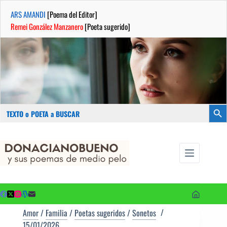
ARS AMANDI
[Poema del Editor]
Remei González Manzanero
[Poeta sugerido]
Buscar:
Botón
Saltar
...sus
al
poemas de
contenido
medio pelo
y poetas
sugeridos
Amor
/
Familia
/
Poetas sugeridos
/
Sonetos
15/01/2026