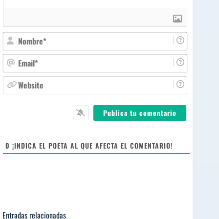
N
o
m
E
b
m
r
a
W
e
i
e
*
l
b
*
s
i
t
e
0
¡INDICA EL POETA AL QUE AFECTA EL COMENTARIO!
Entradas relacionadas