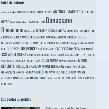
Nube de autores
ANTONIO MACHADO
BLAS DE
Alberto Cortez
AMADO NERVO
ALFONSINA STORNI
Donaciano
OTERO
CÉSAR VALLEJO
Charles Baudelaire
Donaciano
FEDERICO GARCÍA LORCA
FRANCISCO de QUEVEDO
Donaciano
y LUCIENTES
GLORIA FUERTES
FÉLIX MARÍA DE SAMANIEGO
GABRIELA MISTRAL
GUSTAVO ADOLFO BÉCQUER
Joaquín Sabina
JAIME GIL de BIEDMA
JAIME SABINES
JORGE
JORGE LUIS BORGES
JOSÉ DE ESPRONCEDA
JOSÉ MARTÍ
GUILLÉN
JOSÉ BERGAMIN
JOSÉ ÁNGEL BUESA
JUAN RAMÓN JIMÉNEZ
JUANA DE IBARBOUROU
LEÓN FELIPE
LOPE DE
MARIO
MANUEL ALCÁNTARA
VEGA
LUIS DE GÓNGORA Y ARGOTE
MANUEL MACHADO
BENEDETTI
MIGUEL DE UNAMUNO
MIGUEL HERNÁNDEZ
Nicanor Parra
NICOLÁS
OCTAVIO PAZ
RAFAEL
NICOLÁS GUILLÉN
PABLO NERUDA
FERNÁNDEZ DE MORATÍN
ALBERTI
RAMÓN de CAMPOAMOR
RUBÉN DARÍO
ROSALÍA de CASTRO
SOR JUANA INÉS
DE LA CRUZ
Los poetas sugeridos
Asimismo, con el fin de hacer