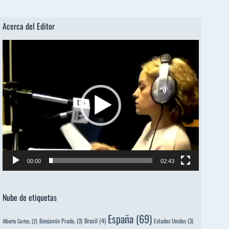
Acerca del Editor
Reproductor
de
vídeo
00:00
02:43
Nube de etiquetas
España
(69)
Brasil
(4)
Benjamín Prado,
(3)
Estados Unidos
(3)
Alberto Cortez,
(2)