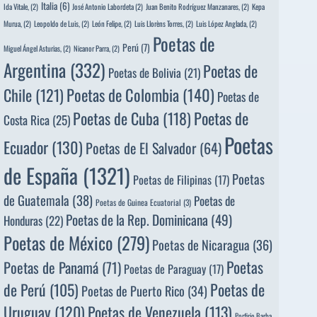
Italia
(6)
Ida Vitale,
(2)
José Antonio Labordeta
(2)
Juan Benito Rodríguez Manzanares,
(2)
Kepa
Murua,
(2)
Leopoldo de Luis,
(2)
León Felipe,
(2)
Luis Llorèns Torres,
(2)
Luis López Anglada,
(2)
Poetas de
Perú
(7)
Miguel Ángel Asturias,
(2)
Nicanor Parra,
(2)
Argentina
(332)
Poetas de
Poetas de Bolivia
(21)
Poetas de Colombia
(140)
Chile
(121)
Poetas de
Poetas de
Poetas de Cuba
(118)
Costa Rica
(25)
Poetas
Ecuador
(130)
Poetas de El Salvador
(64)
de España
(1321)
Poetas
Poetas de Filipinas
(17)
de Guatemala
(38)
Poetas de
Poetas de Guinea Ecuatorial
(3)
Poetas de la Rep. Dominicana
(49)
Honduras
(22)
Poetas de México
(279)
Poetas de Nicaragua
(36)
Poetas
Poetas de Panamá
(71)
Poetas de Paraguay
(17)
de Perú
(105)
Poetas de
Poetas de Puerto Rico
(34)
Uruguay
(120)
Poetas de Venezuela
(113)
Porfirio Barba