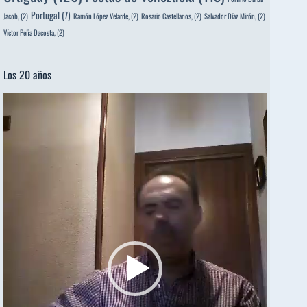
Portugal
(7)
Jacob,
(2)
Ramón López Velarde,
(2)
Rosario Castellanos,
(2)
Salvador Díaz Mirón,
(2)
Víctor Peña Dacosta,
(2)
Los 20 años
Reproductor
de
vídeo