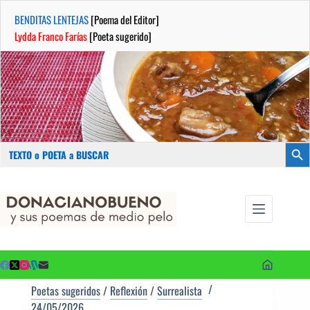
BENDITAS LENTEJAS
[Poema del Editor]
Lydda Franco Farías
[Poeta sugerido]
Buscar:
Botón
Saltar
...sus
al
poemas de
contenido
medio pelo
y poetas
sugeridos
Poetas sugeridos
/
Reflexión
/
Surrealista
24/05/2026