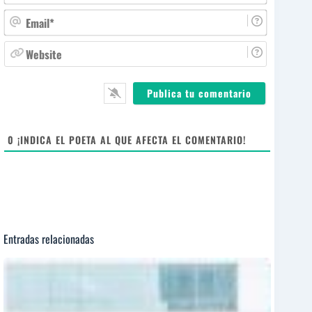
o
m
E
b
m
r
a
W
e
i
e
*
l
b
*
s
i
t
e
0
¡INDICA EL POETA AL QUE AFECTA EL COMENTARIO!
Entradas relacionadas