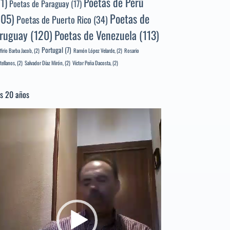
Poetas de Perú
71)
Poetas de Paraguay
(17)
105)
Poetas de
Poetas de Puerto Rico
(34)
ruguay
(120)
Poetas de Venezuela
(113)
Portugal
(7)
firio Barba Jacob,
(2)
Ramón López Velarde,
(2)
Rosario
tellanos,
(2)
Salvador Díaz Mirón,
(2)
Víctor Peña Dacosta,
(2)
s 20 años
productor
e
deo