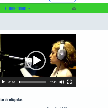
EL DIRECTORIO
erca del Editor
productor
e
deo
00:00
02:43
be de etiquetas