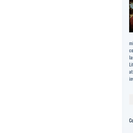
mi
co
la
Li
at
in
Bu
C