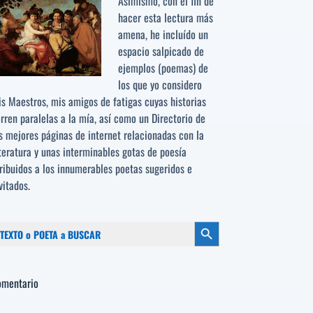
Asimismo, con el fin de
hacer esta lectura más
amena, he incluído un
espacio salpicado de
ejemplos (poemas) de
los que yo considero
s Maestros, mis amigos de fatigas cuyas historias
rren paralelas a la mía, así como un Directorio de
s mejores páginas de internet relacionadas con la
teratura y unas interminables gotas de poesía
ribuidos a los
innumerables poetas sugeridos
e
vitados.
scar:
Botón de búsqueda
omentario