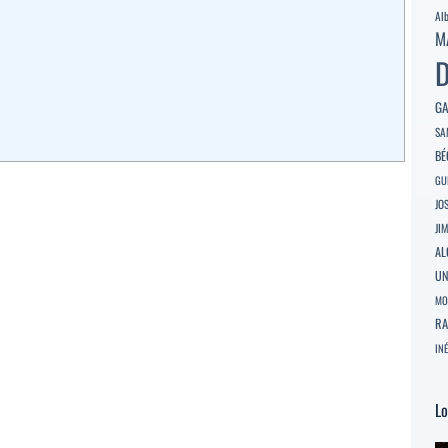
Al
M
D
GA
SA
BÉ
GU
JO
JI
AL
U
MO
RA
INÉ
Lo