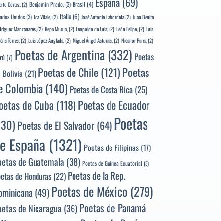
España
(69)
Brasil
(4)
Benjamín Prado,
(3)
erto Cortez,
(2)
Italia
(6)
tados Unidos
(3)
Ida Vitale,
(2)
José Antonio Labordeta
(2)
Juan Benito
ríguez Manzanares,
(2)
Kepa Murua,
(2)
Leopoldo de Luis,
(2)
León Felipe,
(2)
Luis
rèns Torres,
(2)
Luis López Anglada,
(2)
Miguel Ángel Asturias,
(2)
Nicanor Parra,
(2)
Poetas de Argentina
(332)
Poetas
rú
(7)
Poetas
Poetas de Chile
(121)
 Bolivia
(21)
e Colombia
(140)
Poetas de Costa Rica
(25)
Poetas de Ecuador
oetas de Cuba
(118)
Poetas
130)
Poetas de El Salvador
(64)
e España
(1321)
Poetas de Filipinas
(17)
oetas de Guatemala
(38)
Poetas de Guinea Ecuatorial
(3)
Poetas de la Rep.
oetas de Honduras
(22)
Poetas de México
(279)
ominicana
(49)
Poetas de Panamá
oetas de Nicaragua
(36)