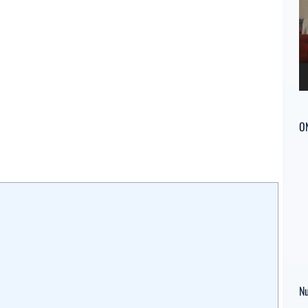
ví
O
Nu