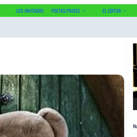
LOS INVITADOS
POETAS/PAISES
EL EDITOR
Ac
Re
d
ví
Nu