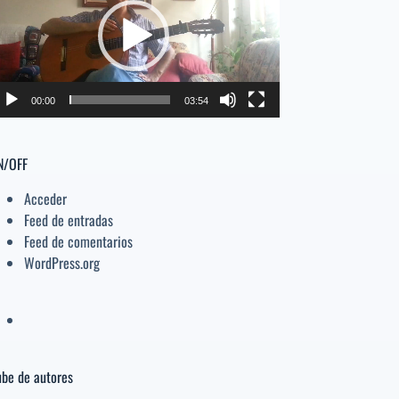
deo
el
volumen.
00:00
03:54
N/OFF
Acceder
Feed de entradas
Feed de comentarios
WordPress.org
be de autores