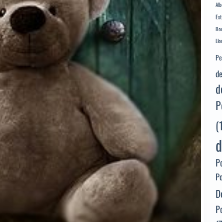
Alb
Es
Rod
Llo
Pe
de
d
P
(
d
P
P
D
P