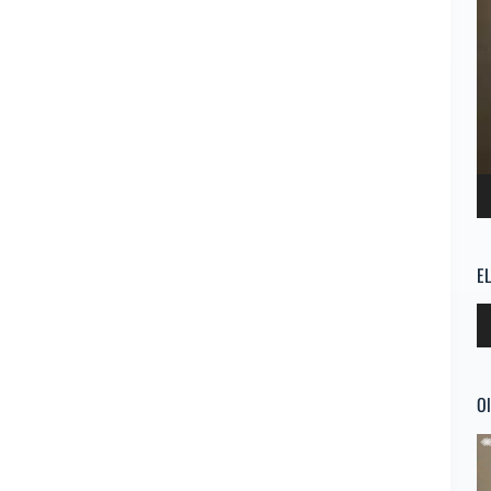
E
Re
d
au
Ol
Re
d