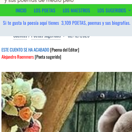
contenido
INICIO
LOS POETAS
LOS MAESTROS
LOS SUGERIDOS
Si te gusta la poesía aquí tienes
3,109
POETAS, poemas y sus biografías.
Cuentos
/
Poetas sugeridos
02/12/2025
ESTE CUENTO SE HA ACABADO
[Poema del Editor]
Alejandro Roemmers
[Poeta sugerido]