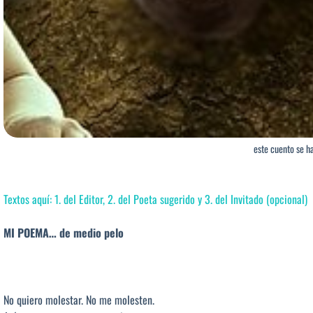
este cuento se h
Textos aquí: 1. del Editor, 2. del Poeta sugerido y 3. del Invitado (opcional)
MI POEMA… de medio pelo
No quiero molestar. No me molesten.