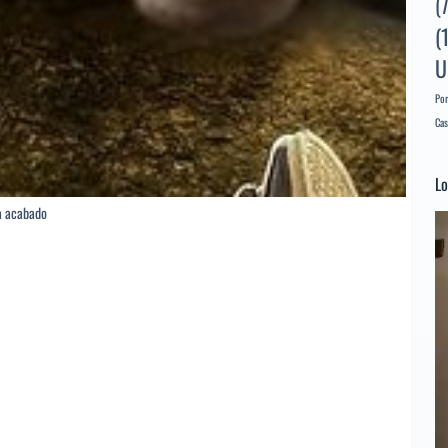
(
(
U
Por
Cas
Lo
a acabado
Re
d
ví