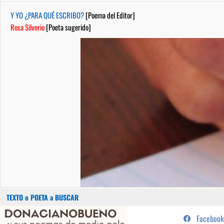
Y YO ¿PARA QUÉ ESCRIBO?
[Poema del Editor]
Rosa Silverio
[Poeta sugerido]
Buscar:
Saltar
...sus poemas de medio pelo y
Facebook
al