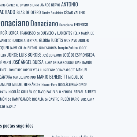
ANTONIO
berto Cortez
AMADO NERVO
ALFONSINA STORNI
ACHADO
BLAS DE OTERO
CÉSAR VALLEJO
Charles Baudelaire
onaciano
Donaciano
FEDERICO
Donaciano
RCÍA LORCA
FRANCISCO de QUEVEDO y LUCIENTES
FÉLIX MARÍA DE
GLORIA FUERTES
GUSTAVO ADOLFO
MANIEGO
GABRIELA MISTRAL
CQUER
Joaquín Sabina
JAIME GIL de BIEDMA
JAIME SABINES
JORGE
JORGE LUIS BORGES
JOSÉ DE ESPRONCEDA
ILLÉN
JOSÉ BERGAMIN
JOSÉ ÁNGEL BUESA
SÉ MARTÍ
JUAN RAMÓN
JUANA DE IBARBOUROU
MANUEL
MÉNEZ
LEÓN FELIPE
LOPE DE VEGA
LUIS DE GÓNGORA Y ARGOTE
MARIO BENEDETTI
CÁNTARA
MIGUEL DE
MANUEL MACHADO
NAMUNO
MIGUEL HERNÁNDEZ
Nicanor Parra
NICOLÁS FERNÁNDEZ DE
OCTAVIO PAZ
RAFAEL ALBERTI
NICOLÁS GUILLÉN
PABLO NERUDA
RATÍN
MÓN de CAMPOAMOR
RUBÉN DARÍO
ROSALÍA de CASTRO
SOR JUANA
S DE LA CRUZ
s poetas sugeridos