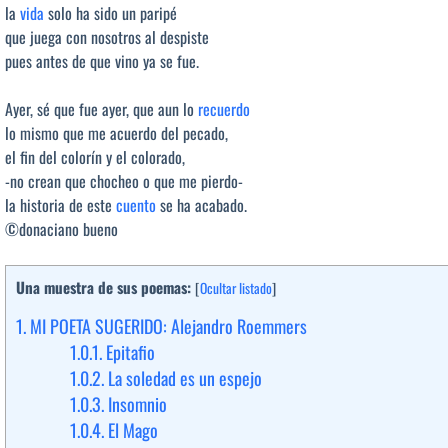
la
vida
solo ha sido un paripé
que juega con nosotros al despiste
pues antes de que vino ya se fue.
Ayer, sé que fue ayer, que aun lo
recuerdo
lo mismo que me acuerdo del pecado,
el fin del colorín y el colorado,
-no crean que chocheo o que me pierdo-
la historia de este
cuento
se ha acabado.
©donaciano bueno
Una muestra de sus poemas:
[
Ocultar listado
]
1.
MI POETA SUGERIDO: Alejandro Roemmers
1.0.1.
Epitafio
1.0.2.
La soledad es un espejo
1.0.3.
Insomnio
1.0.4.
El Mago