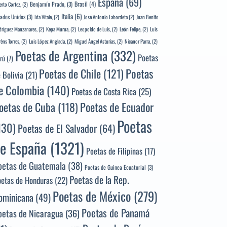
España
(69)
Brasil
(4)
Benjamín Prado,
(3)
erto Cortez,
(2)
Italia
(6)
tados Unidos
(3)
Ida Vitale,
(2)
José Antonio Labordeta
(2)
Juan Benito
ríguez Manzanares,
(2)
Kepa Murua,
(2)
Leopoldo de Luis,
(2)
León Felipe,
(2)
Luis
rèns Torres,
(2)
Luis López Anglada,
(2)
Miguel Ángel Asturias,
(2)
Nicanor Parra,
(2)
Poetas de Argentina
(332)
Poetas
rú
(7)
Poetas
Poetas de Chile
(121)
 Bolivia
(21)
e Colombia
(140)
Poetas de Costa Rica
(25)
Poetas de Ecuador
oetas de Cuba
(118)
Poetas
130)
Poetas de El Salvador
(64)
e España
(1321)
Poetas de Filipinas
(17)
oetas de Guatemala
(38)
Poetas de Guinea Ecuatorial
(3)
Poetas de la Rep.
oetas de Honduras
(22)
Poetas de México
(279)
ominicana
(49)
Poetas de Panamá
oetas de Nicaragua
(36)