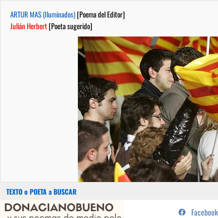
ARTUR MAS (Iluminados)
[Poema del Editor]
Julián Herbert
[Poeta sugerido]
Buscar:
Saltar
...sus poemas de medio pelo y
Facebook
al