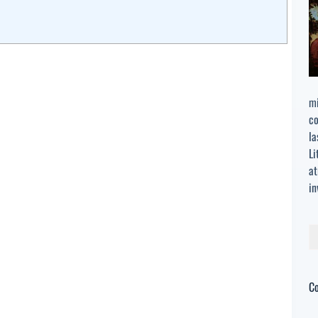
mi
co
la
Li
at
in
Bu
C