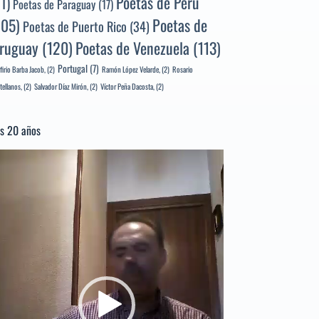
Poetas de Perú
71)
Poetas de Paraguay
(17)
105)
Poetas de
Poetas de Puerto Rico
(34)
ruguay
(120)
Poetas de Venezuela
(113)
Portugal
(7)
firio Barba Jacob,
(2)
Ramón López Velarde,
(2)
Rosario
tellanos,
(2)
Salvador Díaz Mirón,
(2)
Víctor Peña Dacosta,
(2)
s 20 años
productor
e
deo