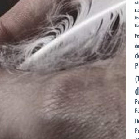
Alb
Es
Rod
Llo
Pe
de
d
P
(
d
P
P
D
P