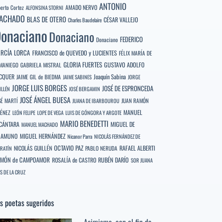
ANTONIO
berto Cortez
AMADO NERVO
ALFONSINA STORNI
ACHADO
BLAS DE OTERO
CÉSAR VALLEJO
Charles Baudelaire
onaciano
Donaciano
FEDERICO
Donaciano
RCÍA LORCA
FRANCISCO de QUEVEDO y LUCIENTES
FÉLIX MARÍA DE
GLORIA FUERTES
GUSTAVO ADOLFO
MANIEGO
GABRIELA MISTRAL
CQUER
Joaquín Sabina
JAIME GIL de BIEDMA
JAIME SABINES
JORGE
JORGE LUIS BORGES
JOSÉ DE ESPRONCEDA
ILLÉN
JOSÉ BERGAMIN
JOSÉ ÁNGEL BUESA
SÉ MARTÍ
JUAN RAMÓN
JUANA DE IBARBOUROU
MANUEL
MÉNEZ
LEÓN FELIPE
LOPE DE VEGA
LUIS DE GÓNGORA Y ARGOTE
MARIO BENEDETTI
CÁNTARA
MIGUEL DE
MANUEL MACHADO
NAMUNO
MIGUEL HERNÁNDEZ
Nicanor Parra
NICOLÁS FERNÁNDEZ DE
OCTAVIO PAZ
RAFAEL ALBERTI
NICOLÁS GUILLÉN
PABLO NERUDA
RATÍN
MÓN de CAMPOAMOR
RUBÉN DARÍO
ROSALÍA de CASTRO
SOR JUANA
S DE LA CRUZ
s poetas sugeridos