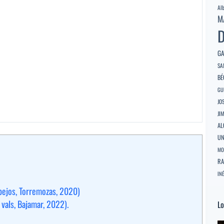
Al
M
D
GA
SA
BÉ
GU
JO
JI
AL
U
MO
RA
INÉ
spejos, Torremozas, 2020)
 vals, Bajamar, 2022).
Lo