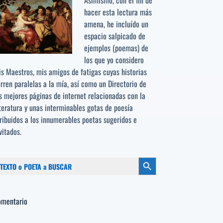
Asimismo, con el fin de
hacer esta lectura más
amena, he incluído un
espacio salpicado de
ejemplos (poemas) de
los que yo considero
s Maestros, mis amigos de fatigas cuyas historias
rren paralelas a la mía, así como un Directorio de
s mejores páginas de internet relacionadas con la
teratura y unas interminables gotas de poesía
ribuidos a los
innumerables poetas sugeridos
e
vitados.
scar:
Botón de búsqueda
omentario