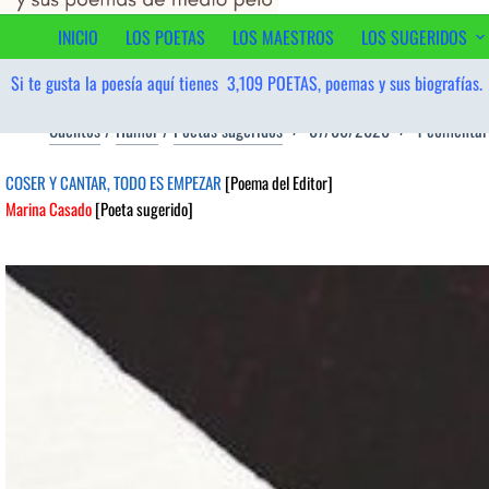
contenido
INICIO
LOS POETAS
LOS MAESTROS
LOS SUGERIDOS
Si te gusta la poesía aquí tienes
3,109
POETAS, poemas y sus biografías.
Cuentos
/
Humor
/
Poetas sugeridos
07/06/2026
1 comentar
COSER Y CANTAR, TODO ES EMPEZAR
[Poema del Editor]
Marina Casado
[Poeta sugerido]