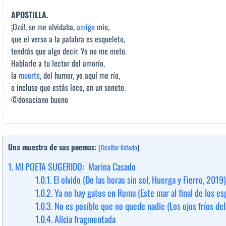
APOSTILLA.
¡Ozú!, se me olvidaba,
amigo
mío,
que el verso a la palabra es esqueleto,
tendrás que algo decir. Yo no me meto.
Hablarle a tu lector del amorío,
la
muerte
, del humor, yo aquí me río,
o incluso que estás loco, en un soneto.
©donaciano bueno
Una muestra de sus poemas:
[
Ocultar listado
]
1.
MI POETA SUGERIDO: Marina Casado
1.0.1.
El olvido (De las horas sin sol, Huerga y Fierro, 2019)
1.0.2.
Ya no hay gatos en Roma (Este mar al final de los e
1.0.3.
No es posible que no quede nadie (Los ojos fríos del
1.0.4.
Alicia fragmentada