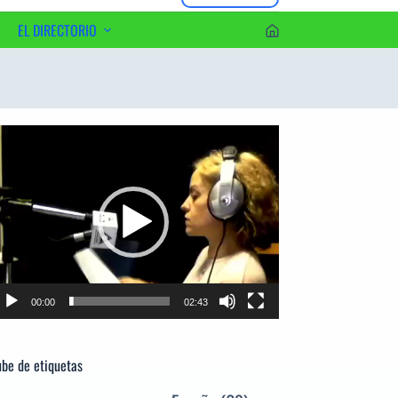
EL DIRECTORIO
erca del Editor
productor
e
deo
00:00
02:43
be de etiquetas