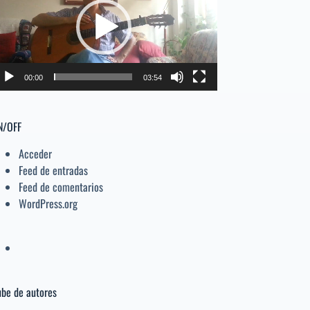
deo
el
volumen.
00:00
03:54
N/OFF
Acceder
Feed de entradas
Feed de comentarios
WordPress.org
be de autores