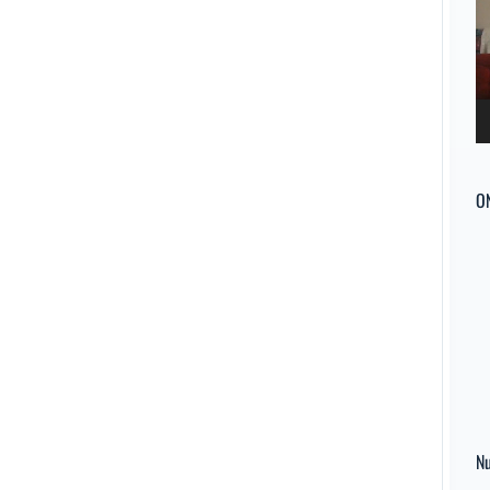
ví
O
Nu