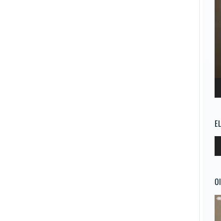
E
Re
d
au
Ol
Re
d