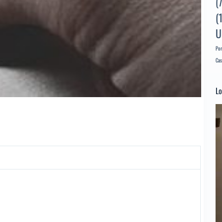
(
(
U
Por
Cas
Lo
Re
d
ví