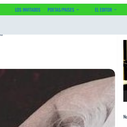
LOS INVITADOS
POETAS/PAISES
EL EDITOR
Ac
io
Re
d
ví
Nu