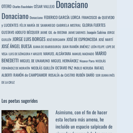
Donaciano
OTERO
CÉSAR VALLEJO
Charles Baudelaire
Donaciano
FEDERICO GARCÍA LORCA
FRANCISCO de QUEVEDO
Donaciano
y LUCIENTES
GLORIA FUERTES
FÉLIX MARÍA DE SAMANIEGO
GABRIELA MISTRAL
GUSTAVO ADOLFO BÉCQUER
Joaquín Sabina
JAIME GIL de BIEDMA
JAIME SABINES
JORGE
JORGE LUIS BORGES
JOSÉ DE ESPRONCEDA
JOSÉ MARTÍ
GUILLÉN
JOSÉ BERGAMIN
JOSÉ ÁNGEL BUESA
JUAN RAMÓN JIMÉNEZ
JUANA DE IBARBOUROU
LEÓN FELIPE
LOPE DE
MARIO
MANUEL ALCÁNTARA
VEGA
LUIS DE GÓNGORA Y ARGOTE
MANUEL MACHADO
BENEDETTI
MIGUEL DE UNAMUNO
MIGUEL HERNÁNDEZ
Nicanor Parra
NICOLÁS
OCTAVIO PAZ
RAFAEL
NICOLÁS GUILLÉN
PABLO NERUDA
FERNÁNDEZ DE MORATÍN
ALBERTI
RAMÓN de CAMPOAMOR
RUBÉN DARÍO
ROSALÍA de CASTRO
SOR JUANA INÉS
DE LA CRUZ
Los poetas sugeridos
Asimismo, con el fin de hacer
esta lectura más amena, he
incluído un espacio salpicado de