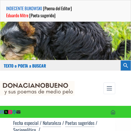
INDECENTE BUKOWSKI
[Poema del Editor]
Eduardo Mitre
[Poeta sugerido]
Buscar:
Botón
Saltar
...sus
al
poemas de
contenido
medio pelo
y poetas
sugeridos
Fecha especial
/
Naturaleza
/
Poetas sugeridos
/
Sociopolítico