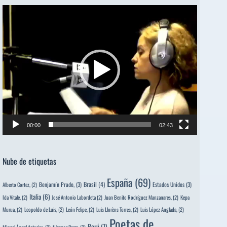
Reproductor
de
vídeo
00:00
02:43
Nube de etiquetas
España
(69)
Brasil
(4)
Benjamín Prado,
(3)
Estados Unidos
(3)
Alberto Cortez,
(2)
Italia
(6)
Ida Vitale,
(2)
José Antonio Labordeta
(2)
Juan Benito Rodríguez Manzanares,
(2)
Kepa
Murua,
(2)
Leopoldo de Luis,
(2)
León Felipe,
(2)
Luis Llorèns Torres,
(2)
Luis López Anglada,
(2)
Poetas de
Perú
(7)
Miguel Ángel Asturias,
(2)
Nicanor Parra,
(2)