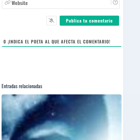
W
e
i
e
*
l
b
*
s
i
t
e
0
¡INDICA EL POETA AL QUE AFECTA EL COMENTARIO!
Entradas relacionadas