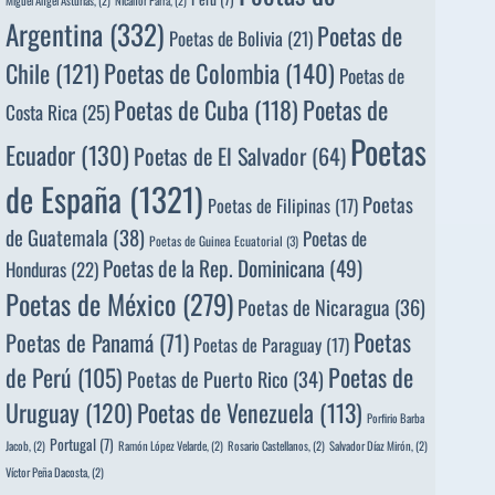
Argentina
(332)
Poetas de
Poetas de Bolivia
(21)
Poetas de Colombia
(140)
Chile
(121)
Poetas de
Poetas de
Poetas de Cuba
(118)
Costa Rica
(25)
Poetas
Ecuador
(130)
Poetas de El Salvador
(64)
de España
(1321)
Poetas
Poetas de Filipinas
(17)
de Guatemala
(38)
Poetas de
Poetas de Guinea Ecuatorial
(3)
Poetas de la Rep. Dominicana
(49)
Honduras
(22)
Poetas de México
(279)
Poetas de Nicaragua
(36)
Poetas
Poetas de Panamá
(71)
Poetas de Paraguay
(17)
de Perú
(105)
Poetas de
Poetas de Puerto Rico
(34)
Uruguay
(120)
Poetas de Venezuela
(113)
Porfirio Barba
Portugal
(7)
Jacob,
(2)
Ramón López Velarde,
(2)
Rosario Castellanos,
(2)
Salvador Díaz Mirón,
(2)
Víctor Peña Dacosta,
(2)