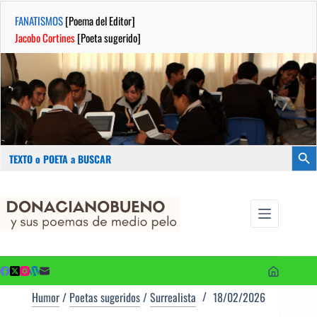
FANATISMOS
[Poema del Editor]
Jacobo Cortines
[Poeta sugerido]
Buscar:
Botón
Saltar
...sus
al
poemas de
contenido
medio pelo
y poetas
sugeridos
Humor
/
Poetas sugeridos
/
Surrealista
18/02/2026