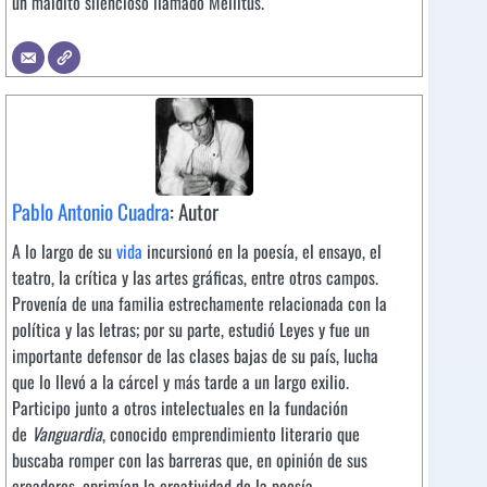
un maldito silencioso llamado Mellitus.
Pablo Antonio Cuadra
: Autor
A lo largo de su
vida
incursionó en la poesía, el ensayo, el
teatro, la crítica y las artes gráficas, entre otros campos.
Provenía de una familia estrechamente relacionada con la
política y las letras; por su parte, estudió Leyes y fue un
importante defensor de las clases bajas de su país, lucha
que lo llevó a la cárcel y más tarde a un largo exilio.
Participo junto a otros intelectuales en la fundación
de
Vanguardia
, conocido emprendimiento literario que
buscaba romper con las barreras que, en opinión de sus
creadores, oprimían la creatividad de la poesía