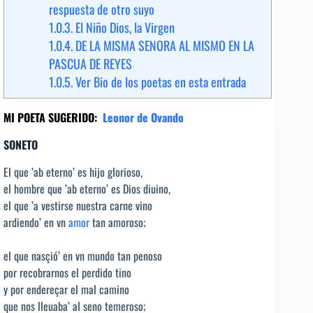
respuesta de otro suyo
1.0.3.
El Niño Dios, la Virgen
1.0.4.
DE LA MISMA SENORA AL MISMO EN LA
PASCUA DE REYES
1.0.5.
Ver Bio de los poetas en esta entrada
MI POETA SUGERIDO:
Leonor de Ovando
SONETO
El que ’ab eterno’ es hijo glorioso,
el hombre que ’ab eterno’ es Dios diuino,
el que ’a vestirse nuestra carne vino
ardiendo’ en vn
amor
tan amoroso;
el que nasçió’ en vn mundo tan penoso
por recobrarnos el perdido tino
y por endereçar el mal camino
que nos lleuaba’ al seno temeroso;