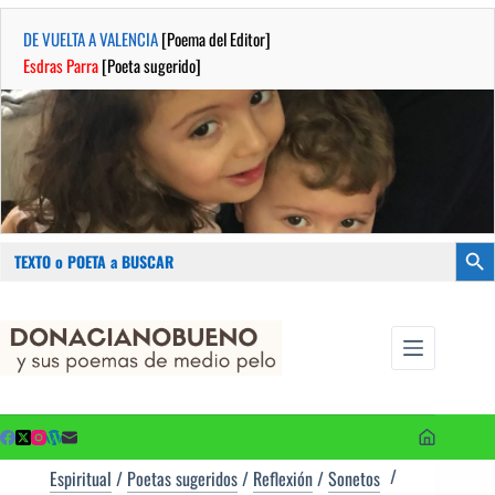
DE VUELTA A VALENCIA
[Poema del Editor]
Esdras Parra
[Poeta sugerido]
Buscar:
Botón
Saltar
...sus
al
poemas de
contenido
medio pelo
y poetas
sugeridos
Espiritual
/
Poetas sugeridos
/
Reflexión
/
Sonetos