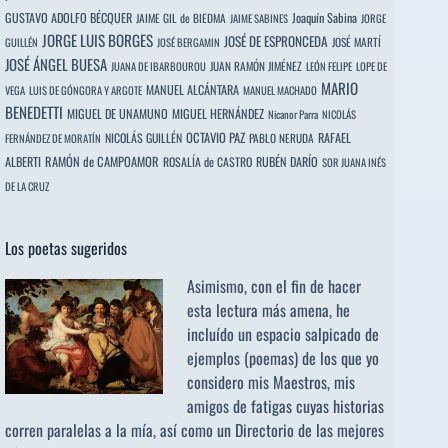
GUSTAVO ADOLFO BÉCQUER
Joaquín Sabina
JAIME GIL de BIEDMA
JAIME SABINES
JORGE
JORGE LUIS BORGES
JOSÉ DE ESPRONCEDA
JOSÉ MARTÍ
GUILLÉN
JOSÉ BERGAMIN
JOSÉ ÁNGEL BUESA
JUAN RAMÓN JIMÉNEZ
JUANA DE IBARBOUROU
LEÓN FELIPE
LOPE DE
MARIO
MANUEL ALCÁNTARA
VEGA
LUIS DE GÓNGORA Y ARGOTE
MANUEL MACHADO
BENEDETTI
MIGUEL DE UNAMUNO
MIGUEL HERNÁNDEZ
Nicanor Parra
NICOLÁS
OCTAVIO PAZ
RAFAEL
NICOLÁS GUILLÉN
PABLO NERUDA
FERNÁNDEZ DE MORATÍN
ALBERTI
RAMÓN de CAMPOAMOR
RUBÉN DARÍO
ROSALÍA de CASTRO
SOR JUANA INÉS
DE LA CRUZ
Los poetas sugeridos
Asimismo, con el fin de hacer
esta lectura más amena, he
incluído un espacio salpicado de
ejemplos (poemas) de los que yo
considero mis Maestros, mis
amigos de fatigas cuyas historias
corren paralelas a la mía, así como un Directorio de las mejores