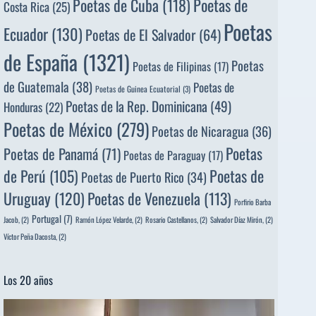
Poetas de
Poetas de Cuba
(118)
Costa Rica
(25)
Poetas
Ecuador
(130)
Poetas de El Salvador
(64)
de España
(1321)
Poetas
Poetas de Filipinas
(17)
de Guatemala
(38)
Poetas de
Poetas de Guinea Ecuatorial
(3)
Poetas de la Rep. Dominicana
(49)
Honduras
(22)
Poetas de México
(279)
Poetas de Nicaragua
(36)
Poetas
Poetas de Panamá
(71)
Poetas de Paraguay
(17)
de Perú
(105)
Poetas de
Poetas de Puerto Rico
(34)
Uruguay
(120)
Poetas de Venezuela
(113)
Porfirio Barba
Portugal
(7)
Jacob,
(2)
Ramón López Velarde,
(2)
Rosario Castellanos,
(2)
Salvador Díaz Mirón,
(2)
Víctor Peña Dacosta,
(2)
Los 20 años
Reproductor