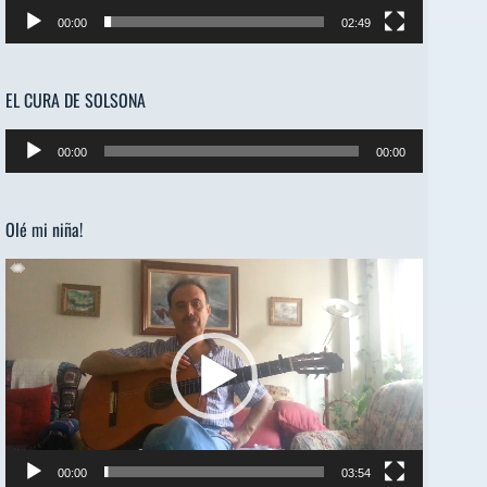
00:00
02:49
EL CURA DE SOLSONA
Reproductor
00:00
00:00
de
audio
Olé mi niña!
Reproductor
de
vídeo
00:00
03:54