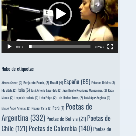
00:00
02:43
Nube de etiquetas
España
(69)
Brasil
(4)
Benjamín Prado,
(3)
Estados Unidos
(3)
Alberto Cortez,
(2)
Italia
(6)
Ida Vitale,
(2)
José Antonio Labordeta
(2)
Juan Benito Rodríguez Manzanares,
(2)
Kepa
Murua,
(2)
Leopoldo de Luis,
(2)
León Felipe,
(2)
Luis Llorèns Torres,
(2)
Luis López Anglada,
(2)
Poetas de
Perú
(7)
Miguel Ángel Asturias,
(2)
Nicanor Parra,
(2)
Argentina
(332)
Poetas de
Poetas de Bolivia
(21)
Poetas de Colombia
(140)
Chile
(121)
Poetas de