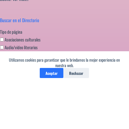
Buscar en el Directorio
Tipo de página
Asociaciones culturales
Audio/video literarios
Blogs literarios
Utilizamos cookies para garantizar que le brindamos la mejor experiencia en
Editoriales literatura
nuestra web.
Festivales literarios
Aceptar
Rechazar
Formación escritores
Miscelanea
Portales literarios
Revistas de Literatura
Webs literarias
Copyright © Salvo los poemas del Editor que pueden ser