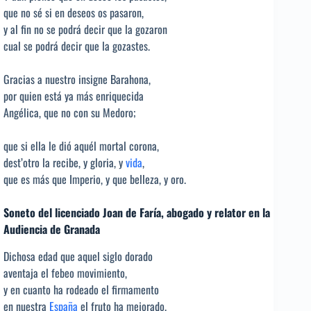
que no sé si en deseos os pasaron,
y al fin no se podrá decir que la gozaron
cual se podrá decir que la gozastes.
Gracias a nuestro insigne Barahona,
por quien está ya más enriquecida
Angélica, que no con su Medoro;
que si ella le dió aquél mortal corona,
dest’otro la recibe, y gloria, y
vida
,
que es más que Imperio, y que belleza, y oro.
Soneto del licenciado Joan de Faría, abogado y relator en la
Audiencia de Granada
Dichosa edad que aquel siglo dorado
aventaja el febeo movimiento,
y en cuanto ha rodeado el firmamento
en nuestra
España
el fruto ha mejorado.