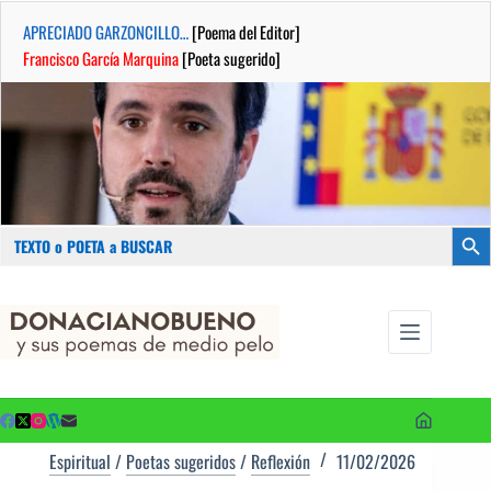
APRECIADO GARZONCILLO…
[Poema del Editor]
Francisco García Marquina
[Poeta sugerido]
Buscar:
Botón
Saltar
...sus
al
poemas de
contenido
medio pelo
y poetas
sugeridos
Espiritual
/
Poetas sugeridos
/
Reflexión
11/02/2026