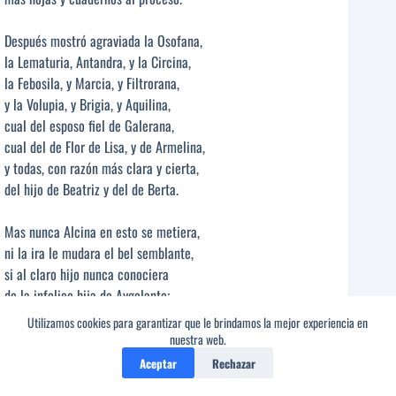
Después mostró agraviada la Osofana,
la Lematuria, Antandra, y la Circina,
la Febosila, y Marcia, y Filtrorana,
y la Volupia, y Brigia, y Aquilina,
cual del esposo fiel de Galerana,
cual del de Flor de Lisa, y de Armelina,
y todas, con razón más clara y cierta,
del hijo de Beatriz y del de Berta.
Mas nunca Alcina en esto se metiera,
ni la ira le mudara el bel semblante,
si al claro hijo nunca conociera
de la infelice hija de Aygolante;
de verle o de gozarle desespera,
Utilizamos cookies para garantizar que le brindamos la mejor experiencia en
y
amor
y odio en el cerebro amante
nuestra web.
pusieron mil imágines, do alcanza,
Aceptar
Rechazar
aquí restitución, allá venganza.