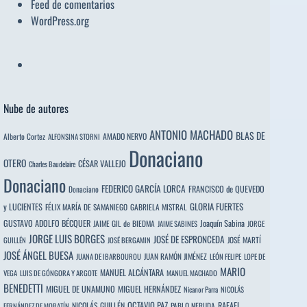
Feed de comentarios
WordPress.org
Nube de autores
ANTONIO MACHADO
BLAS DE
Alberto Cortez
AMADO NERVO
ALFONSINA STORNI
Donaciano
OTERO
CÉSAR VALLEJO
Charles Baudelaire
Donaciano
FEDERICO GARCÍA LORCA
FRANCISCO de QUEVEDO
Donaciano
y LUCIENTES
GLORIA FUERTES
FÉLIX MARÍA DE SAMANIEGO
GABRIELA MISTRAL
GUSTAVO ADOLFO BÉCQUER
Joaquín Sabina
JAIME GIL de BIEDMA
JAIME SABINES
JORGE
JORGE LUIS BORGES
JOSÉ DE ESPRONCEDA
JOSÉ MARTÍ
GUILLÉN
JOSÉ BERGAMIN
JOSÉ ÁNGEL BUESA
JUAN RAMÓN JIMÉNEZ
JUANA DE IBARBOUROU
LEÓN FELIPE
LOPE DE
MARIO
MANUEL ALCÁNTARA
VEGA
LUIS DE GÓNGORA Y ARGOTE
MANUEL MACHADO
BENEDETTI
MIGUEL DE UNAMUNO
MIGUEL HERNÁNDEZ
Nicanor Parra
NICOLÁS
OCTAVIO PAZ
RAFAEL
NICOLÁS GUILLÉN
PABLO NERUDA
FERNÁNDEZ DE MORATÍN