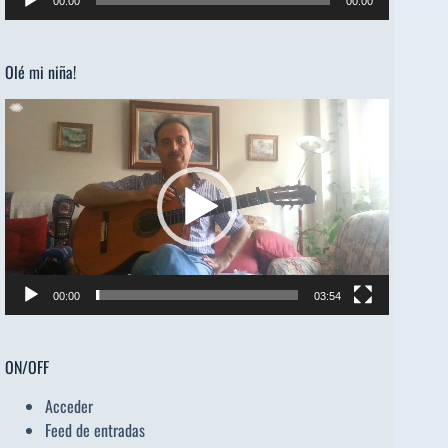
00:00
00:00
de
audio
Olé mi niña!
Reproductor
de
vídeo
00:00
03:54
ON/OFF
Acceder
Feed de entradas