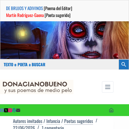
DE BRUJOS Y ADIVINOS
[Poema del Editor]
Martín Rodríguez-Gaona
[Poeta sugerido]
Buscar:
Botón
Saltar
...sus
al
poemas de
contenido
medio pelo
y poetas
sugeridos
Autores invitados
/
Infancia
/
Poetas sugeridos
22/06/2026
1 comentario