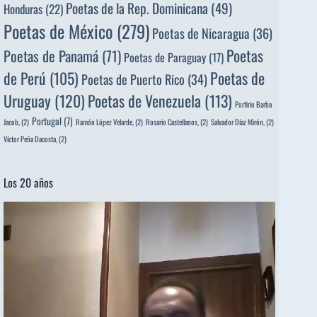
Poetas de la Rep. Dominicana
(49)
Honduras
(22)
Poetas de México
(279)
Poetas de Nicaragua
(36)
Poetas
Poetas de Panamá
(71)
Poetas de Paraguay
(17)
de Perú
(105)
Poetas de
Poetas de Puerto Rico
(34)
Uruguay
(120)
Poetas de Venezuela
(113)
Porfirio Barba
Portugal
(7)
Jacob,
(2)
Ramón López Velarde,
(2)
Rosario Castellanos,
(2)
Salvador Díaz Mirón,
(2)
Víctor Peña Dacosta,
(2)
Los 20 años
Reproductor
de
vídeo