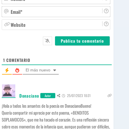
o
m
E
b
m
r
a
W
e
i
e
*
l
b
*
s
i
t
e
1
COMENTARIO
El más nuevo
Donaciano
25/07/2023 10:31
Autor
¡Hola a todos los amantes de la poesía en DonacianoBueno!
Quería compartir mi aprecio por este poema, «BENDITOS
SOPLAMOCOS», que me ha tocado el corazón. Es una reflexión sincera
sobre esos momentos de la infancia que, aunque pudieron ser difíciles,