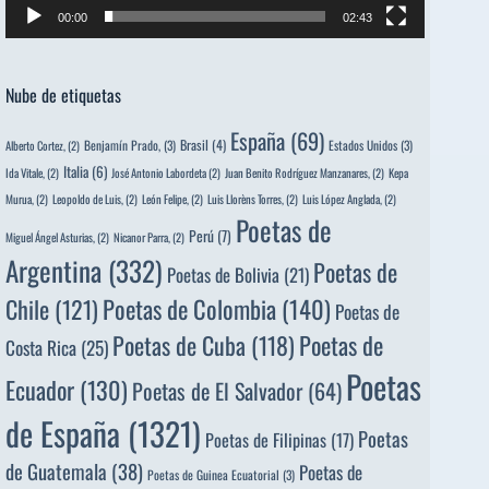
00:00
02:43
Nube de etiquetas
España
(69)
Brasil
(4)
Benjamín Prado,
(3)
Estados Unidos
(3)
Alberto Cortez,
(2)
Italia
(6)
Ida Vitale,
(2)
José Antonio Labordeta
(2)
Juan Benito Rodríguez Manzanares,
(2)
Kepa
Murua,
(2)
Leopoldo de Luis,
(2)
León Felipe,
(2)
Luis Llorèns Torres,
(2)
Luis López Anglada,
(2)
Poetas de
Perú
(7)
Miguel Ángel Asturias,
(2)
Nicanor Parra,
(2)
Argentina
(332)
Poetas de
Poetas de Bolivia
(21)
Poetas de Colombia
(140)
Chile
(121)
Poetas de
Poetas de
Poetas de Cuba
(118)
Costa Rica
(25)
Poetas
Ecuador
(130)
Poetas de El Salvador
(64)
de España
(1321)
Poetas
Poetas de Filipinas
(17)
de Guatemala
(38)
Poetas de
Poetas de Guinea Ecuatorial
(3)