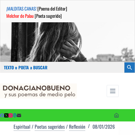
¡MALDITAS CANAS!
[Poema del Editor]
Melchor de Palau
[Poeta sugerido]
Buscar:
Botón
Saltar
...sus
al
poemas de
contenido
medio pelo
y poetas
sugeridos
Espiritual
/
Poetas sugeridos
/
Reflexión
08/01/2026