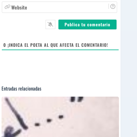
r
a
W
e
i
e
*
l
b
*
s
i
t
e
0
¡INDICA EL POETA AL QUE AFECTA EL COMENTARIO!
Entradas relacionadas