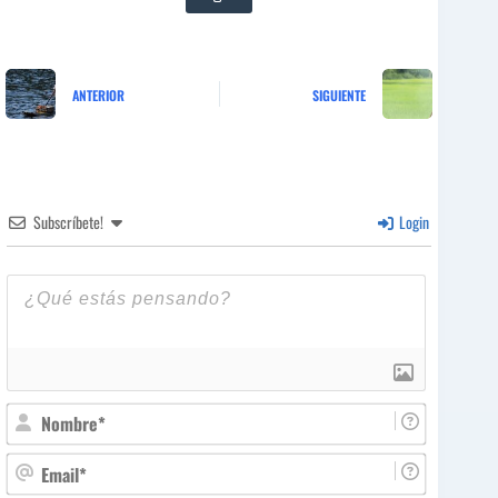
ANTERIOR
SIGUIENTE
Subscríbete!
Login
N
o
m
E
b
m