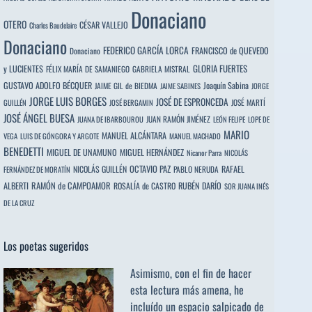
Donaciano
OTERO
CÉSAR VALLEJO
Charles Baudelaire
Donaciano
FEDERICO GARCÍA LORCA
FRANCISCO de QUEVEDO
Donaciano
y LUCIENTES
GLORIA FUERTES
FÉLIX MARÍA DE SAMANIEGO
GABRIELA MISTRAL
GUSTAVO ADOLFO BÉCQUER
Joaquín Sabina
JAIME GIL de BIEDMA
JAIME SABINES
JORGE
JORGE LUIS BORGES
JOSÉ DE ESPRONCEDA
JOSÉ MARTÍ
GUILLÉN
JOSÉ BERGAMIN
JOSÉ ÁNGEL BUESA
JUAN RAMÓN JIMÉNEZ
JUANA DE IBARBOUROU
LEÓN FELIPE
LOPE DE
MARIO
MANUEL ALCÁNTARA
VEGA
LUIS DE GÓNGORA Y ARGOTE
MANUEL MACHADO
BENEDETTI
MIGUEL DE UNAMUNO
MIGUEL HERNÁNDEZ
Nicanor Parra
NICOLÁS
OCTAVIO PAZ
RAFAEL
NICOLÁS GUILLÉN
PABLO NERUDA
FERNÁNDEZ DE MORATÍN
ALBERTI
RAMÓN de CAMPOAMOR
RUBÉN DARÍO
ROSALÍA de CASTRO
SOR JUANA INÉS
DE LA CRUZ
Los poetas sugeridos
Asimismo, con el fin de hacer
esta lectura más amena, he
incluído un espacio salpicado de