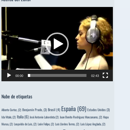
Reproductor
de
vídeo
00:00
02:43
Nube de etiquetas
España
(69)
Brasil
(4)
Benjamín Prado,
(3)
Estados Unidos
(3)
Alberto Cortez,
(2)
Italia
(6)
Ida Vitale,
(2)
José Antonio Labordeta
(2)
Juan Benito Rodríguez Manzanares,
(2)
Kepa
Murua,
(2)
Leopoldo de Luis,
(2)
León Felipe,
(2)
Luis Llorèns Torres,
(2)
Luis López Anglada,
(2)