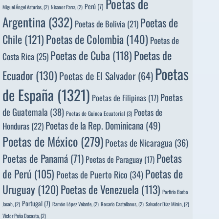
Poetas de
Perú
(7)
Miguel Ángel Asturias,
(2)
Nicanor Parra,
(2)
Argentina
(332)
Poetas de
Poetas de Bolivia
(21)
Poetas de Colombia
(140)
Chile
(121)
Poetas de
Poetas de
Poetas de Cuba
(118)
Costa Rica
(25)
Poetas
Ecuador
(130)
Poetas de El Salvador
(64)
de España
(1321)
Poetas
Poetas de Filipinas
(17)
de Guatemala
(38)
Poetas de
Poetas de Guinea Ecuatorial
(3)
Poetas de la Rep. Dominicana
(49)
Honduras
(22)
Poetas de México
(279)
Poetas de Nicaragua
(36)
Poetas
Poetas de Panamá
(71)
Poetas de Paraguay
(17)
de Perú
(105)
Poetas de
Poetas de Puerto Rico
(34)
Uruguay
(120)
Poetas de Venezuela
(113)
Porfirio Barba
Portugal
(7)
Jacob,
(2)
Ramón López Velarde,
(2)
Rosario Castellanos,
(2)
Salvador Díaz Mirón,
(2)
Víctor Peña Dacosta,
(2)