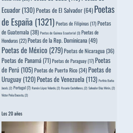
Poetas
Ecuador
(130)
Poetas de El Salvador
(64)
de España
(1321)
Poetas
Poetas de Filipinas
(17)
de Guatemala
(38)
Poetas de
Poetas de Guinea Ecuatorial
(3)
Poetas de la Rep. Dominicana
(49)
Honduras
(22)
Poetas de México
(279)
Poetas de Nicaragua
(36)
Poetas
Poetas de Panamá
(71)
Poetas de Paraguay
(17)
de Perú
(105)
Poetas de
Poetas de Puerto Rico
(34)
Uruguay
(120)
Poetas de Venezuela
(113)
Porfirio Barba
Portugal
(7)
Jacob,
(2)
Ramón López Velarde,
(2)
Rosario Castellanos,
(2)
Salvador Díaz Mirón,
(2)
Víctor Peña Dacosta,
(2)
Los 20 años
Reproductor
de