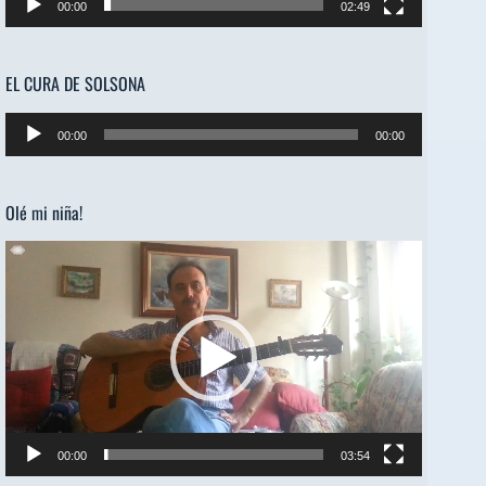
00:00
02:49
EL CURA DE SOLSONA
Reproductor
00:00
00:00
de
audio
Olé mi niña!
Reproductor
de
vídeo
00:00
03:54