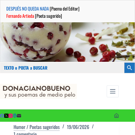
DESPUÉS NO QUEDA NADA
[Poema del Editor]
Fernando Artieda
[Poeta sugerido]
Buscar:
Botón
Saltar
...sus
al
poemas de
contenido
medio pelo
y poetas
sugeridos
Humor
/
Poetas sugeridos
19/06/2026
1 comentario