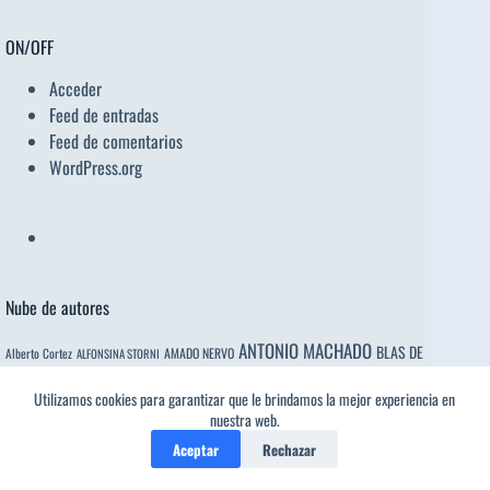
ON/OFF
Acceder
Feed de entradas
Feed de comentarios
WordPress.org
Nube de autores
ANTONIO MACHADO
BLAS DE
Alberto Cortez
AMADO NERVO
ALFONSINA STORNI
Donaciano
OTERO
CÉSAR VALLEJO
Utilizamos cookies para garantizar que le brindamos la mejor experiencia en
Charles Baudelaire
1
nuestra web.
Donaciano
FEDERICO GARCÍA LORCA
FRANCISCO de QUEVEDO
Donaciano
Aceptar
Rechazar
y LUCIENTES
GLORIA FUERTES
FÉLIX MARÍA DE SAMANIEGO
GABRIELA MISTRAL