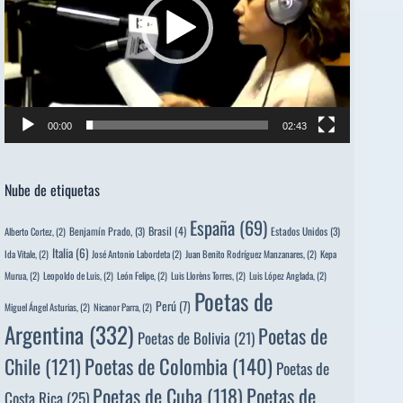
00:00
02:43
Nube de etiquetas
España
(69)
Brasil
(4)
Benjamín Prado,
(3)
Estados Unidos
(3)
Alberto Cortez,
(2)
Italia
(6)
Ida Vitale,
(2)
José Antonio Labordeta
(2)
Juan Benito Rodríguez Manzanares,
(2)
Kepa
Murua,
(2)
Leopoldo de Luis,
(2)
León Felipe,
(2)
Luis Llorèns Torres,
(2)
Luis López Anglada,
(2)
Poetas de
Perú
(7)
Miguel Ángel Asturias,
(2)
Nicanor Parra,
(2)
Argentina
(332)
Poetas de
Poetas de Bolivia
(21)
Poetas de Colombia
(140)
Chile
(121)
Poetas de
Poetas de
Poetas de Cuba
(118)
Costa Rica
(25)